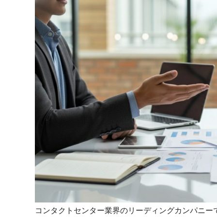
マネジメント
成を支援
ISO認証取得済み。最高水準のセキュリティ体制
ードバックで
AI人材育成：次世代トップセー
uShow
ルス育成
製品紹介や営
営業担当者のAI活用力を高め、成
た、重要なビ
約率向上を実現
化されたPP
AI人材育成：ビジネスライティ
UMU AI課
ング
AIによる個
AI時代の全ビジネスパーソン必須
の質を飛躍的
のコアスキル。 ドラフト作成を自動
を実現
化し、業務スピードを加速
UMU AIビ
AI人材育成：タイムマネジメント
AIバーチャ
AIでタスクの優先順位を瞬時に判
ックで作成。
断。 時間の管理からエネルギーの
作成の手間
管理へ
コンタクトセンター業界のリーディングカンパニー
uAsk
AI人材育成：プロジェクトマネ