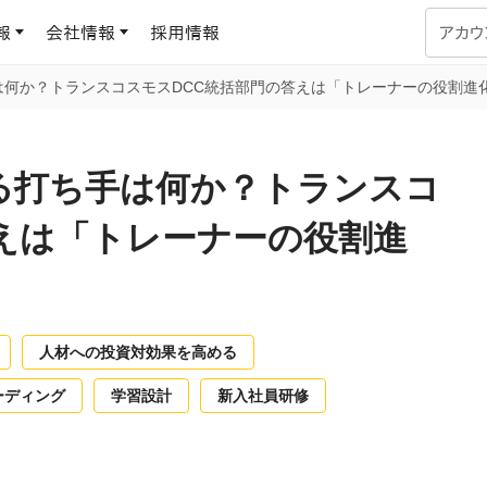
報
会社情報
採用情報
アカウ
は何か？トランスコスモスDCC統括部門の答えは「トレーナーの役割進
企業学習
UMUコラム
専門家がAIや組織開発を深掘り解説する、実践に役立つ
る打ち手は何か？トランスコ
ラーニングプラットフォーム
す
基づくAIロープレで、
を再現可能な組織成果
えは「トレーナーの役割進
データセンター
よくある質問
サービスのご利用方法や料金など、多く寄せられるご質問
ます
OJTの教育と学習
トレーニングによる、効
ターンの習得。マネー
人材への投資対効果を高める
力から、営業担当者
アセスメント
化までを網羅
ーディング
学習設計
新入社員研修
ト Dojo
ラーニングサークル
対話シミュレーションで