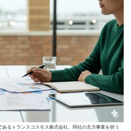
課題を特定。個別フィ
スキルを定着
セキュリティー
業トレーニングといっ
ジネスプレゼンに最適
Tスピーチ練習
題
別フィードバックで練習
に高め、スキルアップ
デオ
ル講師の動画をワンクリ
企業研修やマニュアル
を削減
であるトランスコスモス株式会社。同社の主力事業を担う