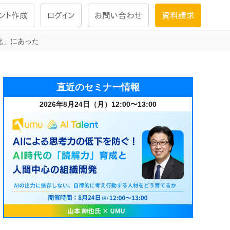
ント作成
ログイン
お問い合わせ
資料請求
化」にあった
学習設計
ナレッジで
学習ツール
直近のセミナー情報
2026年8月24日（月）12:00〜13:00
試験を受ける
にお答えし
大画面インタラクション
学習プログラム