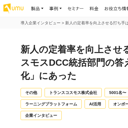
製品
事例
セミナー
料金
お役立ち情
導入企業インタビュー
>
新人の定着率を向上させる打ち手
AIリテラシー
UMU AI
導入事例
お役立ち資料
会社概要
AIリテラシーコース
お客様の課題解決のプロセスと成果を、インタビュー記事でご紹介し
AI活用や人材育成に役立つ、課題解決のための資料を無料でご提
世界203カ国・国内28,000社以上の導入実績と基本情報
AIロープレ
新人の定着率を向上させ
ます
供します
大規模言語モデル時代のAIリテラ
学習の科学に
シー養成オンラインコース
現場スキル
スモスDCC統括部門の答
私たちについて
へ
お客様の声
お知らせ
ミッション・ビジョン、社名に込められた想い
化」にあった
プロンプトリテラシーのミニコ
UMUをご利用中のお客様から寄せられた、リアルなご感想や喜びの
イベントやプレスリリースなど、UMUに関する最新の公式情報をお届
声です
けします
Chatbot
ース
代表メッセージ
AIとの対話
わずか1時間で、初学者から専門家
AI時代に、人間の可能性を拡張する。学びと人的資本の未来
果的な会話パ
その他
トランスコスモス株式会社
5001名〜
まで。AIを使いこなすプロンプトリテ
導入企業一覧
UMUコースマーケット
ジャーの指導
ラシーの習得
2.8万社以上が導入した信頼と実績の一覧を、こちらでご覧いただけ
プロが作成した質の高い研修コースを購入し、即座に自社で導入で
の交渉力強
ラーニングプラットフォーム
AI活用
オンボ
代表・顧問
ます。
きます
代表と各分野の顧問・アドバイザーをご紹介
AIリテラシー アセスメント
企業インタビュー
AI マネジメン
企業のAIリテラシーを可視化し、組
AI部下との
織変革を推進する人材の発掘・育
セキュリティ