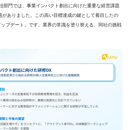
産を活用し、社員か
統括部門では、事業インパクト創出に向けた重要な経営課題
答する専属のAIアシ
題がありました。この高い目標達成の鍵として着目したの
アップデート」です。業界の常識を塗り替える、同社の挑戦
ジェスチャー課題
レゼンに効果的なジェ
化した実践トレーニン
ols
シナリオに最適化され
のAIネイティブツール