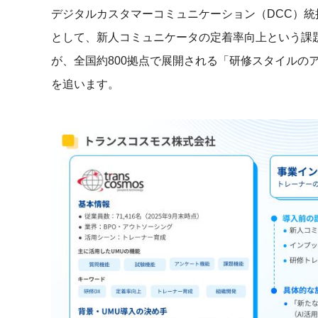
社内の情報資
デジタルカスタマーコミュニケーション（DCC）
ジメント
らの質問に回
AIでステークホルダー分析を行い、
として、新人コミュニケータの定着率向上という課
スタント
戦略を立案。組織を巻き込み、成果
が、全国約800拠点で展開される「研修スタイルの
を出す推進力を養う
UMU AI
を追います。
スピーチやプ
AI人材育成：HRエンパワーメ
スチャーに特
ント
グ
AIでオペレーション業務から解放。
人と向き合い、組織を変える戦略人
事へ
UMU AI To
あらゆる業務
た、100以上