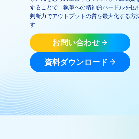
AI部下との
発掘・育成を支援
ISO認証取得済み。最高水準のセキュリティ体制
することで、執筆への精神的ハードルを払
ンでマネジ
個別フィー
判断力でアウトプットの質を最大化する方
AI人材育成：次世代トップセ
定着
す。
ールス育成
営業担当者のAI活用力を高め、
uShow
成約率向上を実現
お問い合わせ
製品紹介や
いった、重
AI人材育成：ビジネスライテ
ンに最適化さ
資料ダウンロード
ィング
練習
AI時代の全ビジネスパーソン必
須のコアスキル。 ドラフト作成
UMU AI課
を自動化し、業務スピードを加
AIによる個
速
練習の質を
ルアップを
AI人材育成：タイムマネジメ
ント
UMU AI
AIでタスクの優先順位を瞬時に
AIバーチャ
判断。 時間の管理からエネルギ
クリックで
ーの管理へ
ニュアル作