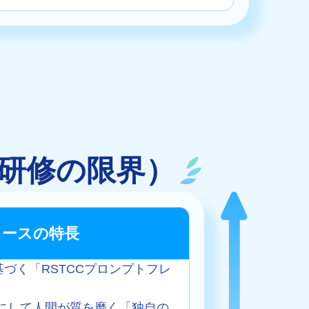
研修の限界）
コースの特長
基づく「RSTCCプロンプトフレ
。
」にして人間が質を磨く「独自の