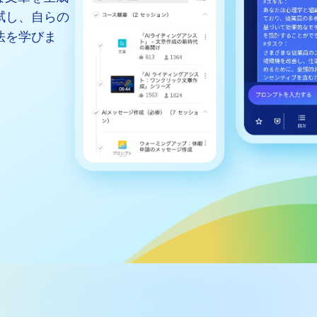
対話シミュレーショ
拭し、自らの
メント課題を特定。
ドバックでスキルを
セキュリティー
法を学びま
営業トレーニングと
要なビジネスプレゼ
れたPPTスピーチ
題
別フィードバックで
飛躍的に高め、スキ
実現
ビデオ
ル講師の動画をワン
作成。企業研修やマ
成の手間を削減