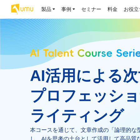
製品
事例
セミナー
料金
お役立
AIリテラシー
UMU AI
導入事例
お役立ち資料
会社概要
AIリテラシーコース
お客様の課題解決のプロセスと成果を、インタビュー記事でご
AI活用や人材育成に役立つ、課題解決のための資料を無料でご
世界203カ国・国内28,000社以上の導入実績と基本情報
AIロープレ
紹介します
提供します
大規模言語モデル時代のAIリテ
学習の科学に
ラシー養成オンラインコース
で、現場ス
私たちについて
織成果へ
AI活用による
お客様の声
お知らせ
ミッション・ビジョン、社名に込められた想い
プロンプトリテラシーのミ
UMUをご利用中のお客様から寄せられた、リアルなご感想や喜
イベントやプレスリリースなど、UMUに関する最新の公式情報
びの声です
をお届けします
Chatbot
ニコース
代表メッセージ
プロフェッショ
AIとの対話
わずか1時間で、初学者から専門
AI時代に、人間の可能性を拡張する。学びと人的資本の未来
る、効果的
家まで。AIを使いこなすプロン
導入企業一覧
UMUコースマーケット
得。マネー
プトリテラシーの習得
2.8万社以上が導入した信頼と実績の一覧を、こちらでご覧いた
プロが作成した質の高い研修コースを購入し、即座に自社で導
ライティング
ら、営業担
代表・顧問
だけます。
入できます
でを網羅
代表と各分野の顧問・アドバイザーをご紹介
AIリテラシー アセスメント
本コースを通じて、文章作成の「論理的な
企業のAIリテラシーを可視化
AI マネジメ
し、組織変革を推進する人材の
セキュリティ
し、AIを思考の土台として活用して高品質