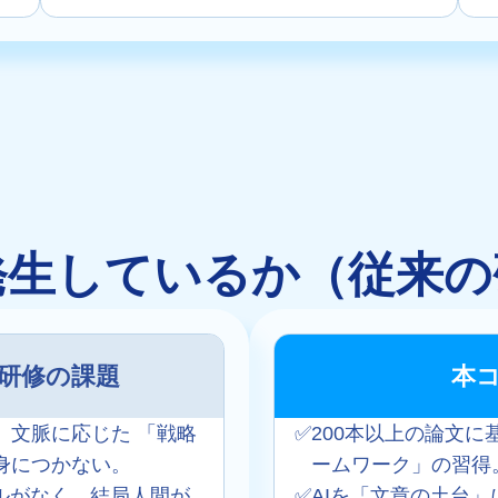
発生しているか（従来の
成研修の課題
本
、文脈に応じた 「戦略
✅
200本以上の論文に
身につかない。
ームワーク」の習得
ルがなく、結局人間が
✅
AIを「文章の土台