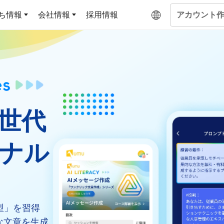
ち情報
会社情報
採用情報
アカウント
企業学習
UMUコラム
専門家がAIや組織開発を深掘り解説する、実践に役
ラーニングプラットフォー
ジです
基づくAIロープレ
ム
キルを再現可能な組
次世代
よくある質問
データセンター
サービスのご利用方法や料金など、多く寄せられるご
答えします
ナル
トレーニングによ
OJTの教育と学習
な会話パターンの習
ジャーの指導力か
当者の交渉力強化ま
アセスメント
型」を習得
ント Dojo
ラーニングサークル
な文章を生成