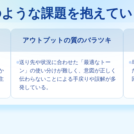
のような課題を抱えてい
資産を活用し、社員
回答する専属のAI
ト
アウトプットの質のバラツキ
ジェスチャー課題
プレゼンに効果的な
送り先や状況に合わせた「最適なトー
ーに特化した実践ト
か
ン」の使い分けが難しく、意図が正しく
主
伝わらないことによる手戻りや誤解が多
ols
発している。
務シナリオに最適化
0以上のAIネイティブ