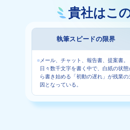
貴社はこ
AI人材育成：プロジェクトマ
uAsk
ネジメント
社内の情報
AIでステークホルダー分析を行
からの質問に
い、戦略を立案。組織を巻き込
アシスタン
み、成果を出す推進力を養う
執筆スピードの限界
UMU AI
AI人材育成：HRエンパワー
スピーチや
メント
メール、チャット、報告書、提案書。
ジェスチャ
AIでオペレーション業務から解
レーニング
日々数千文字を書く中で、白紙の状態
放。人と向き合い、組織を変え
る戦略人事へ
ら書き始める「初動の遅れ」が残業の
UMU AI To
因となっている。
あらゆる業
された、10
ツール