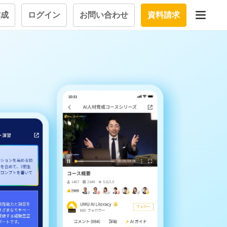
作成
ログイン
お問い合わせ
資料請求
学習設計
立つナレッ
学習ツール
試験を受ける
質問にお
大画面インタラクション
学習プログラム