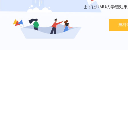
まずはUMUの学習効
無料