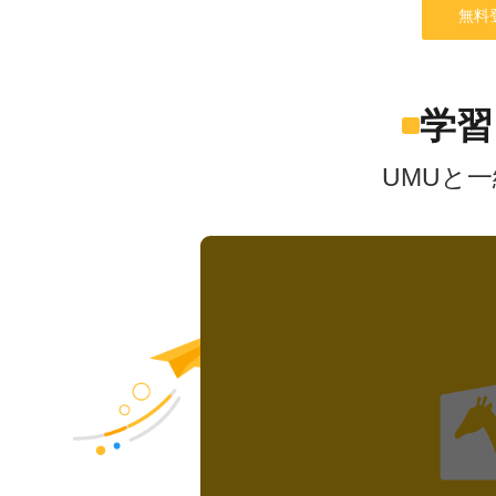
無料
学習
UMUと