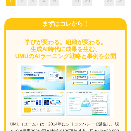
1
2
3
4
5
…
10
20
…
22
>
まずはコレから！
学びが変わる。組織が変わる。
生成AI時代に成果を生む、
UMUのAIラーニング戦略と事例を公開
UMU（ユーム）は、2014年にシリコンバレーで誕生し、現
在では世界203の国と地域で100万社以上、日本では28,000