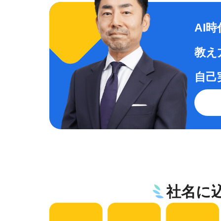
AI
教え
自己
社名に