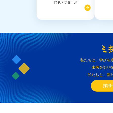
代表メッセージ
私たちは、学びを
未来を切り
私たちと、新
採用