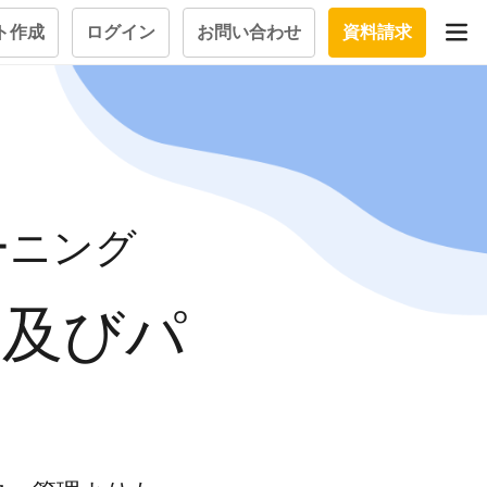
ト作成
ログイン
お問い合わせ
資料請求
学習設計
立つナレッ
学習ツール
ーニング
試験を受ける
質問にお
習及びパ
大画面インタラクション
学習プログラム