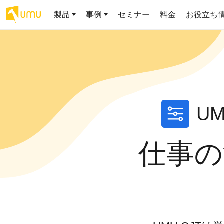
製品
事例
セミナー
料金
お役立ち
AIリテラシー
UMU AI
導入事例
お役立ち資料
会社概要
AIリテラシーコース
お客様の課題解決のプロセスと成果を、インタビュー記事でご
AI活用や人材育成に役立つ、課題解決のための資料を無料でご
世界203カ国・国内28,000社以上の導入実績と基本情報
AIロープレ
紹介します
提供します
大規模言語モデル時代のAIリテ
学習の科学に
ラシー養成オンラインコース
で、現場ス
私たちについて
U
織成果へ
お客様の声
お知らせ
ミッション・ビジョン、社名に込められた想い
プロンプトリテラシーのミ
UMUをご利用中のお客様から寄せられた、リアルなご感想や喜
イベントやプレスリリースなど、UMUに関する最新の公式情報
びの声です
をお届けします
Chatbot
ニコース
仕事の
代表メッセージ
AIとの対話
わずか1時間で、初学者から専門
AI時代に、人間の可能性を拡張する。学びと人的資本の未来
る、効果的
家まで。AIを使いこなすプロン
導入企業一覧
UMUコースマーケット
得。マネー
プトリテラシーの習得
2.8万社以上が導入した信頼と実績の一覧を、こちらでご覧いた
プロが作成した質の高い研修コースを購入し、即座に自社で導
ら、営業担
代表・顧問
だけます。
入できます
でを網羅
代表と各分野の顧問・アドバイザーをご紹介
AIリテラシー アセスメント
企業のAIリテラシーを可視化
AI マネジメ
し、組織変革を推進する人材の
セキュリティ