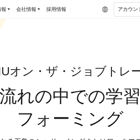
情報
会社情報
採用情報
アカウン
企業学習
UMUコラム
専門家がAIや組織開発を深掘り解説する、実践に役
ラーニングプラットフォー
ジです
基づくAIロープレ
ム
キルを再現可能な組
MUオン・ザ・ジョブトレ
よくある質問
データセンター
サービスのご利用方法や料金など、多く寄せられるご
答えします
流れの中での学
トレーニングによ
OJTの教育と学習
な会話パターンの習
ジャーの指導力か
フォーミング
当者の交渉力強化ま
アセスメント
ント Dojo
ラーニングサークル