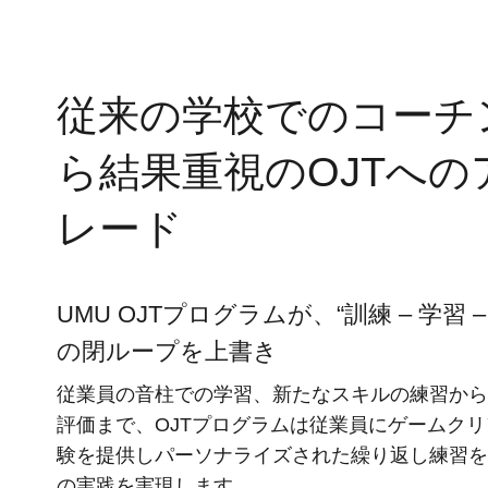
AI人材育成：プロジェクトマ
uAsk
ネジメント
社内の情報
AIでステークホルダー分析を行
従来の学校でのコーチ
からの質問に
い、戦略を立案。組織を巻き込
アシスタン
み、成果を出す推進力を養う
ら結果重視のOJTへの
UMU AI
AI人材育成：HRエンパワー
スピーチや
レード
メント
ジェスチャ
AIでオペレーション業務から解
レーニング
放。人と向き合い、組織を変え
る戦略人事へ
UMU OJTプログラムが、“訓練 – 学習 – 
UMU AI To
あらゆる業
の閉ループを上書き
された、10
ツール
従業員の音柱での学習、新たなスキルの練習から
評価まで、OJTプログラムは従業員にゲームク
験を提供しパーソナライズされた繰り返し練習を
の実践を実現します。