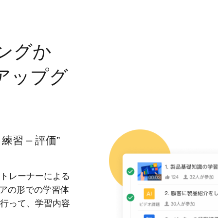
資産を活用し、社員
ングか
回答する専属のAI
ト
アップグ
ジェスチャー課題
プレゼンに効果的な
ーに特化した実践ト
練習 – 評価”
ols
務シナリオに最適化
0以上のAIネイティブ
トレーナーによる
リアの形での学習体
行って、学習内容