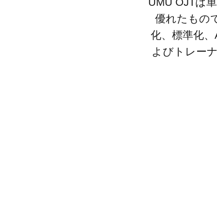
UMU OJ
AI部下との
発掘・育成を支援
ISO認証取得済み。最高水準のセキュリティ体制
ンでマネジ
優れたもの
個別フィー
AI人材育成：次世代トップセ
化、標準化、
定着
ールス育成
よびトレーナ
営業担当者のAI活用力を高め、
uShow
成約率向上を実現
製品紹介や
いった、重
AI人材育成：ビジネスライテ
ンに最適化さ
ィング
練習
AI時代の全ビジネスパーソン必
須のコアスキル。 ドラフト作成
UMU AI課
を自動化し、業務スピードを加
AIによる個
速
練習の質を
ルアップを
AI人材育成：タイムマネジメ
ント
UMU AI
AIでタスクの優先順位を瞬時に
AIバーチャ
判断。 時間の管理からエネルギ
クリックで
ーの管理へ
ニュアル作