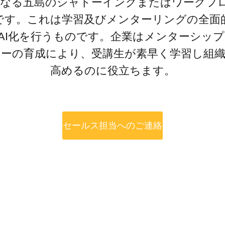
Tは単なる五島のシャドーイングまたはワークフ
対話シミュレーショ
メント課題を特定。
です。これは学習及びメンターリングの全面
ドバックでスキルを
セキュリティー
AI化を行うものです。企業はメンターシッ
ーの育成により、受講生が素早く学習し組
高めるのに役立ちます。
営業トレーニングと
要なビジネスプレゼ
れたPPTスピーチ
セールス担当へのご連絡
題
別フィードバックで
飛躍的に高め、スキ
実現
ビデオ
ル講師の動画をワン
作成。企業研修やマ
成の手間を削減