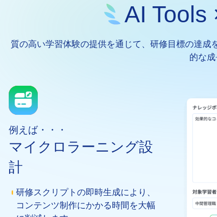
AI Too
質の高い学習体験の提供を通じて、研修目標の達成
的な成
例えば・・・
マイクロラーニング設
計
研修スクリプトの即時生成により、
コンテンツ制作にかかる時間を大幅