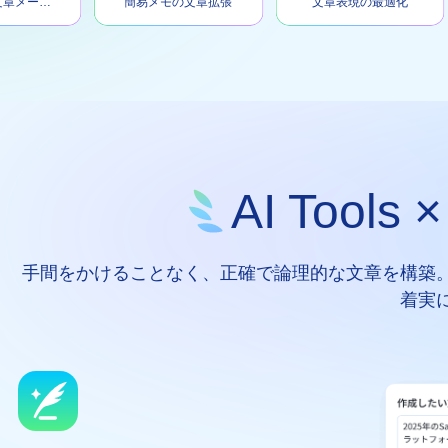
ナチュラル文章メーカー
簡易メモの文章拡張
文章表現の最適化
AI Tool
手間をかけることなく、正確で論理的な文章を構築
着実