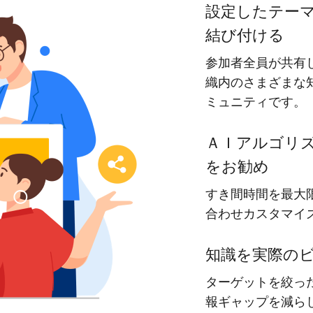
設定したテー
結び付ける
資産を活用し、社員
参加者全員が共有
回答する専属のAI
ト
織内のさまざまな
ミュニティです。
ジェスチャー課題
プレゼンに効果的な
ＡＩアルゴリ
ーに特化した実践ト
をお勧め
すき間時間を最大
ols
合わせカスタマイ
務シナリオに最適化
0以上のAIネイティブ
知識を実際の
ターゲットを絞っ
報ギャップを減ら