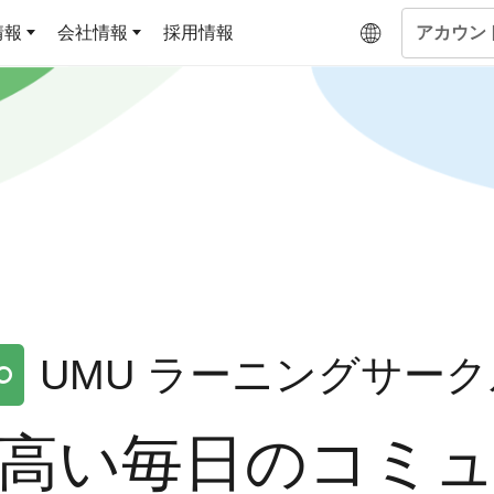
情報
会社情報
採用情報
アカウン
企業学習
UMUコラム
専門家がAIや組織開発を深掘り解説する、実践に役
ラーニングプラットフォー
ジです
基づくAIロープレ
ム
キルを再現可能な組
よくある質問
データセンター
サービスのご利用方法や料金など、多く寄せられるご
答えします
トレーニングによ
OJTの教育と学習
な会話パターンの習
UMU ラーニングサーク
ジャーの指導力か
当者の交渉力強化ま
アセスメント
高い毎日のコミ
ント Dojo
ラーニングサークル