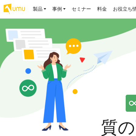
製品
事例
セミナー
料金
お役立ち
AIリテラシー
UMU AI
導入事例
お役立ち資料
会社概要
AIリテラシーコース
お客様の課題解決のプロセスと成果を、インタビュー記事でご
AI活用や人材育成に役立つ、課題解決のための資料を無料でご
世界203カ国・国内28,000社以上の導入実績と基本情報
AIロープレ
紹介します
提供します
大規模言語モデル時代のAIリテ
学習の科学に
ラシー養成オンラインコース
で、現場ス
私たちについて
織成果へ
お客様の声
お知らせ
ミッション・ビジョン、社名に込められた想い
プロンプトリテラシーのミ
UMUをご利用中のお客様から寄せられた、リアルなご感想や喜
イベントやプレスリリースなど、UMUに関する最新の公式情報
びの声です
をお届けします
Chatbot
ニコース
代表メッセージ
AIとの対話
わずか1時間で、初学者から専門
AI時代に、人間の可能性を拡張する。学びと人的資本の未来
る、効果的
家まで。AIを使いこなすプロン
導入企業一覧
UMUコースマーケット
得。マネー
プトリテラシーの習得
2.8万社以上が導入した信頼と実績の一覧を、こちらでご覧いた
プロが作成した質の高い研修コースを購入し、即座に自社で導
ら、営業担
代表・顧問
だけます。
入できます
でを網羅
代表と各分野の顧問・アドバイザーをご紹介
AIリテラシー アセスメント
質の
企業のAIリテラシーを可視化
AI マネジメ
し、組織変革を推進する人材の
セキュリティ