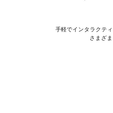
AI部下との
発掘・育成を支援
ISO認証取得済み。最高水準のセキュリティ体制
ンでマネジ
個別フィー
AI人材育成：次世代トップセ
定着
ールス育成
手軽でインタラクティ
営業担当者のAI活用力を高め、
uShow
成約率向上を実現
さまざま
製品紹介や
いった、重
AI人材育成：ビジネスライテ
ンに最適化さ
ィング
練習
AI時代の全ビジネスパーソン必
須のコアスキル。 ドラフト作成
UMU AI課
を自動化し、業務スピードを加
AIによる個
速
練習の質を
ルアップを
AI人材育成：タイムマネジメ
ント
UMU AI
AIでタスクの優先順位を瞬時に
AIバーチャ
判断。 時間の管理からエネルギ
クリックで
ーの管理へ
ニュアル作