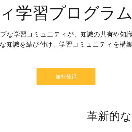
対話シミュレーショ
ィ学習プログラ
メント課題を特定。
ドバックでスキルを
セキュリティー
ブな学習コミュニティが、知識の共有や知
な知識を結び付け、学習コミュニティを構
営業トレーニングと
要なビジネスプレゼ
れたPPTスピーチ
無料登録
題
別フィードバックで
飛躍的に高め、スキ
実現
ビデオ
革新的な
ル講師の動画をワン
作成。企業研修やマ
成の手間を削減