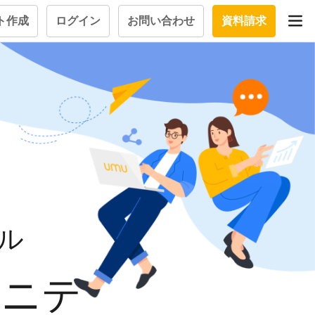
ト作成
ログイン
お問い合わせ
資料請求
学習設計
立つナレッ
学習ツール
試験を受ける
質問にお
大画面インタラクション
ル
学習プログラム
ュニテ