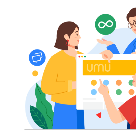
AI人材育成：プロジェクトマ
uAsk
ネジメント
社内の情報
AIでステークホルダー分析を行
からの質問に
い、戦略を立案。組織を巻き込
アシスタン
み、成果を出す推進力を養う
UMU AI
AI人材育成：HRエンパワー
スピーチや
メント
ジェスチャ
AIでオペレーション業務から解
レーニング
放。人と向き合い、組織を変え
る戦略人事へ
UMU AI To
あらゆる業
された、10
ツール