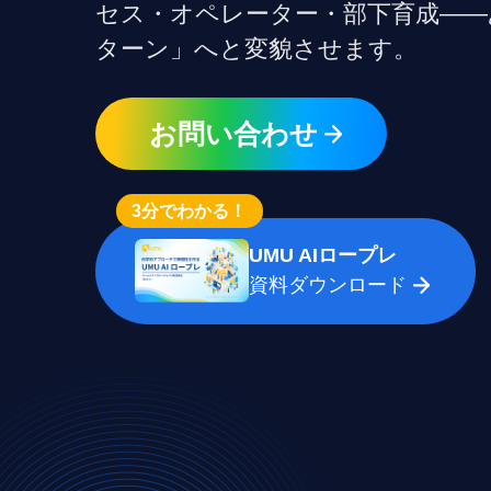
AI部下との
セス・オペレーター・部下育成——
発掘・育成を支援
ISO認証取得済み。最高水準のセキュリティ体制
ンでマネジ
ターン」へと変貌させます。
個別フィー
AI人材育成：次世代トップセ
定着
ールス育成
営業担当者のAI活用力を高め、
お問い合わせ
uShow
成約率向上を実現
製品紹介や
いった、重
AI人材育成：ビジネスライテ
ンに最適化さ
3分でわかる！
ィング
練習
AI時代の全ビジネスパーソン必
UMU AIロープレ
須のコアスキル。 ドラフト作成
UMU AI課
資料ダウンロード
を自動化し、業務スピードを加
AIによる個
速
練習の質を
ルアップを
AI人材育成：タイムマネジメ
ント
UMU AI
AIでタスクの優先順位を瞬時に
AIバーチャ
判断。 時間の管理からエネルギ
クリックで
ーの管理へ
ニュアル作