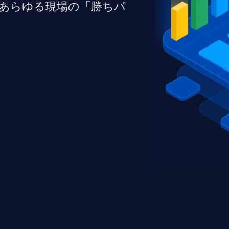
対話シミュレーショ
あらゆる現場の「勝ちパ
メント課題を特定。
ドバックでスキルを
セキュリティー
営業トレーニングと
要なビジネスプレゼ
れたPPTスピーチ
題
別フィードバックで
飛躍的に高め、スキ
実現
ビデオ
ル講師の動画をワン
作成。企業研修やマ
成の手間を削減