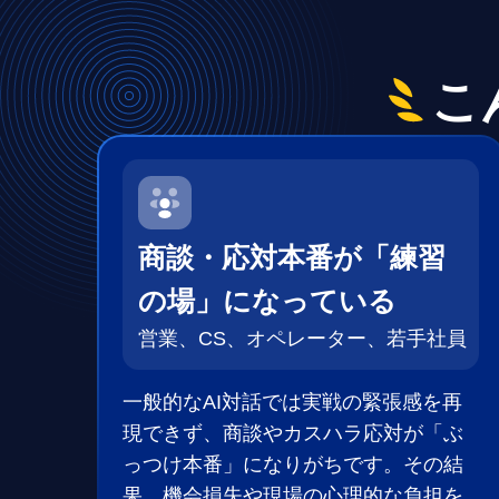
AI人材育成：プロジェクトマ
uAsk
ネジメント
社内の情報
こ
AIでステークホルダー分析を行
からの質問に
い、戦略を立案。組織を巻き込
アシスタン
み、成果を出す推進力を養う
UMU AI
AI人材育成：HRエンパワー
スピーチや
メント
ジェスチャ
AIでオペレーション業務から解
商談・応対本番が「練習
レーニング
放。人と向き合い、組織を変え
る戦略人事へ
の場」になっている
UMU AI To
営業、CS、オペレーター、若手社員
あらゆる業
された、10
ツール
一般的なAI対話では実戦の緊張感を再
現できず、商談やカスハラ応対が「ぶ
っつけ本番」になりがちです。その結
果、機会損失や現場の心理的な負担を