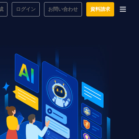
成
ログイン
お問い合わせ
資料請求
学習設計
立つナレッ
学習ツール
試験を受ける
質問にお
大画面インタラクション
学習プログラム