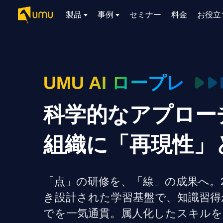
製品
事例
セミナー
料金
お役立
AIリテラシー
UMU AI
導入事例
お役立ち資料
会社概要
AIリテラシーコース
お客様の課題解決のプロセスと成果を、インタビュー記事でご
AI活用や人材育成に役立つ、課題解決のための資料を無料でご
世界203カ国・国内28,000社以上の導入実績と基本情報
AIロープレ
UMU AI ロープレ
紹介します
提供します
大規模言語モデル時代のAIリテ
学習の科学に
ラシー養成オンラインコース
で、現場ス
私たちについて
科学的なアプロー
織成果へ
お客様の声
お知らせ
ミッション・ビジョン、社名に込められた想い
プロンプトリテラシーのミ
UMUをご利用中のお客様から寄せられた、リアルなご感想や喜
イベントやプレスリリースなど、UMUに関する最新の公式情報
びの声です
をお届けします
Chatbot
ニコース
組織に「再現性」
代表メッセージ
AIとの対話
わずか1時間で、初学者から専門
AI時代に、人間の可能性を拡張する。学びと人的資本の未来
る、効果的
家まで。AIを使いこなすプロン
導入企業一覧
UMUコースマーケット
得。マネー
プトリテラシーの習得
2.8万社以上が導入した信頼と実績の一覧を、こちらでご覧いた
プロが作成した質の高い研修コースを購入し、即座に自社で導
ら、営業担
「点」の研修を、「線」の成果へ。2
代表・顧問
だけます。
入できます
でを網羅
代表と各分野の顧問・アドバイザーをご紹介
AIリテラシー アセスメント
き設計された学習基盤で、知識習得
企業のAIリテラシーを可視化
でを一気通貫。属人化したスキルを
AI マネジメ
し、組織変革を推進する人材の
セキュリティ