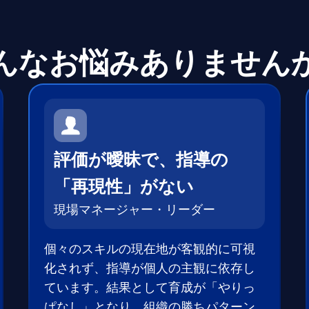
資産を活用し、社員
んなお悩みありません
回答する専属のAI
ト
ジェスチャー課題
プレゼンに効果的な
ーに特化した実践ト
評価が曖昧で、指導の
「再現性」がない
ols
現場マネージャー・リーダー
務シナリオに最適化
0以上のAIネイティブ
個々のスキルの現在地が客観的に可視
化されず、指導が個人の主観に依存し
ています。結果として育成が「やりっ
ぱなし」となり、組織の勝ちパターン