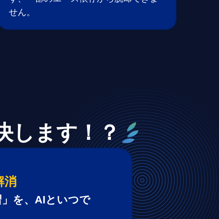
せん。
解決します！？
解消
」を、AIといつで