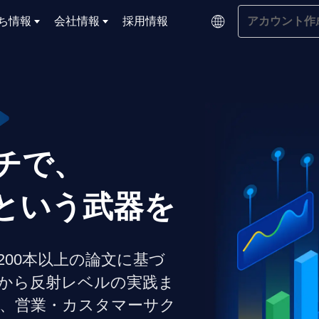
ち情報
会社情報
採用情報
アカウント作
企業学習
UMUコラム
専門家がAIや組織開発を深掘り解説する、実践に役
ラーニングプラットフォー
ジです
基づくAIロープレ
ム
キルを再現可能な組
チで、
よくある質問
データセンター
サービスのご利用方法や料金など、多く寄せられるご
答えします
という武器を
トレーニングによ
OJTの教育と学習
な会話パターンの習
ジャーの指導力か
当者の交渉力強化ま
00本以上の論文に基づ
アセスメント
から反射レベルの実践ま
、営業・カスタマーサク
ント Dojo
ラーニングサークル