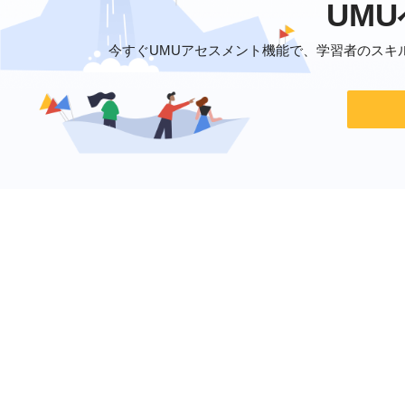
UM
今すぐUMUアセスメント機能で、学習者のスキ