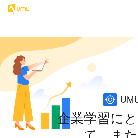
UM
企業学習にと
て、また