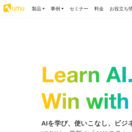
製品
事例
セミナー
料金
お役立ち
AIリテラシー
UMU AI
導入事例
お役立ち資料
会社概要
AIリテラシーコース
お客様の課題解決のプロセスと成果を、インタビュー記事でご
AI活用や人材育成に役立つ、課題解決のための資料を無料でご
世界203カ国・国内28,000社以上の導入実績と基本情報
AIロープレ
紹介します
提供します
大規模言語モデル時代のAIリテ
学習の科学に
ラシー養成オンラインコース
で、現場ス
私たちについて
織成果へ
お客様の声
お知らせ
ミッション・ビジョン、社名に込められた想い
プロンプトリテラシーのミ
UMUをご利用中のお客様から寄せられた、リアルなご感想や喜
イベントやプレスリリースなど、UMUに関する最新の公式情報
びの声です
をお届けします
Chatbot
ニコース
代表メッセージ
AIとの対話
わずか1時間で、初学者から専門
AI時代に、人間の可能性を拡張する。学びと人的資本の未来
る、効果的
家まで。AIを使いこなすプロン
導入企業一覧
UMUコースマーケット
得。マネー
プトリテラシーの習得
2.8万社以上が導入した信頼と実績の一覧を、こちらでご覧いた
プロが作成した質の高い研修コースを購入し、即座に自社で導
ら、営業担
代表・顧問
だけます。
入できます
でを網羅
代表と各分野の顧問・アドバイザーをご紹介
AIリテラシー アセスメント
AIを学び、使いこなし、ビジ
企業のAIリテラシーを可視化
AI マネジメ
し、組織変革を推進する人材の
セキュリティ