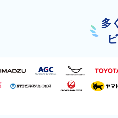
AI人材育成：プロジェクトマ
uAsk
ネジメント
多
社内の情報
AIでステークホルダー分析を行
からの質問に
い、戦略を立案。組織を巻き込
アシスタン
み、成果を出す推進力を養う
ビ
UMU AI
AI人材育成：HRエンパワー
スピーチや
メント
ジェスチャ
AIでオペレーション業務から解
レーニング
放。人と向き合い、組織を変え
る戦略人事へ
UMU AI To
あらゆる業
された、10
ツール