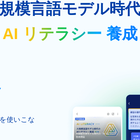
規模言語モデル時
AI リテラシー 養成
Iを使いこな