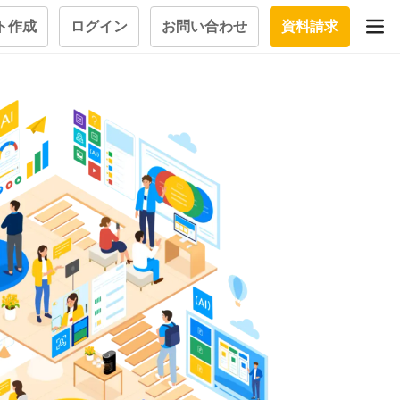
ト作成
ログイン
お問い合わせ
資料請求
学習設計
立つナレッ
学習ツール
試験を受ける
質問にお
大画面インタラクション
学習プログラム