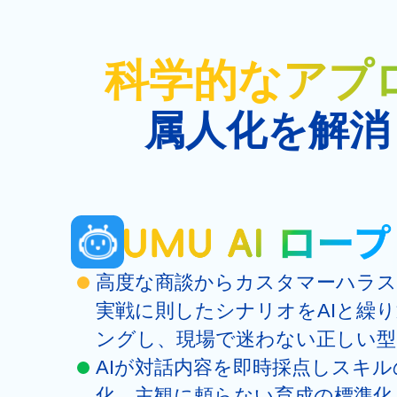
科学的なアプ
属人化を解消
高度な商談からカスタマーハラス
実戦に則したシナリオをAIと繰
ングし、現場で迷わない正しい型
AIが対話内容を即時採点しスキ
化。主観に頼らない育成の標準化