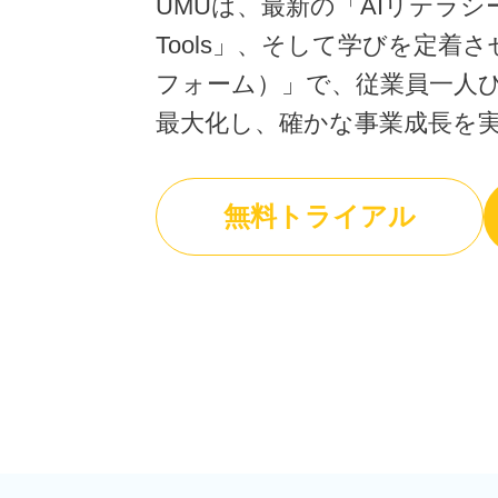
UMUは、最新の「AIリテラシ
AI部下との
発掘・育成を支援
ISO認証取得済み。最高水準のセキュリティ体制
ンでマネジ
Tools」、そして学びを定着
個別フィー
AI人材育成：次世代トップセ
フォーム）」で、従業員一人
定着
ールス育成
最大化し、確かな事業成長を
営業担当者のAI活用力を高め、
uShow
成約率向上を実現
製品紹介や
いった、重
AI人材育成：ビジネスライテ
無料トライアル
ンに最適化さ
ィング
練習
AI時代の全ビジネスパーソン必
須のコアスキル。 ドラフト作成
UMU AI課
を自動化し、業務スピードを加
AIによる個
速
練習の質を
ルアップを
AI人材育成：タイムマネジメ
ント
UMU AI
AIでタスクの優先順位を瞬時に
AIバーチャ
判断。 時間の管理からエネルギ
クリックで
ーの管理へ
ニュアル作