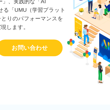
ー」、実践的な「AI
対話シミュレーショ
メント課題を特定。
させる「UMU（学習プラット
ドバックでスキルを
セキュリティー
ひとりのパフォーマンスを
実現します。
営業トレーニングと
要なビジネスプレゼ
お問い合わせ
れたPPTスピーチ
題
別フィードバックで
飛躍的に高め、スキ
実現
ビデオ
ル講師の動画をワン
作成。企業研修やマ
成の手間を削減