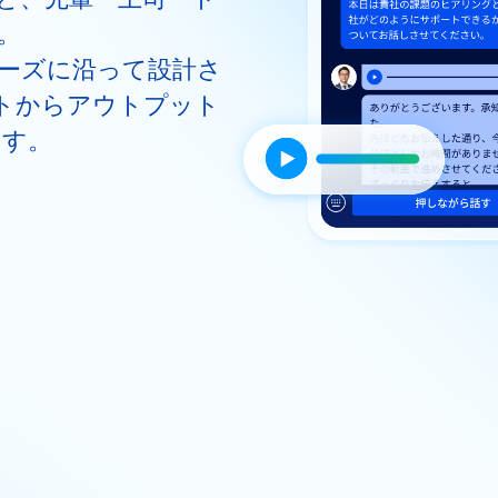
。
ーズに沿って設計さ
トからアウトプット
ます。