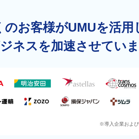
くのお客様がUMUを活用
資産を活用し、社員
回答する専属のAI
ト
ジネスを加速させてい
ジェスチャー課題
プレゼンに効果的な
ーに特化した実践ト
ols
務シナリオに最適化
0以上のAIネイティブ
※導入企業および