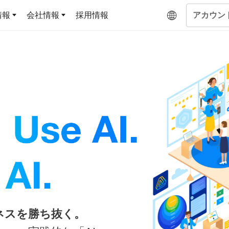
情報
会社情報
採用情報
アカウン
企業学習
UMUコラム
専門家がAIや組織開発を深掘り解説する、実践に役
ラーニングプラットフォー
ジです
基づくAIロープレ
ム
キルを再現可能な組
よくある質問
データセンター
サービスのご利用方法や料金など、多く寄せられるご
答えします
トレーニングによ
OJTの教育と学習
な会話パターンの習
ジャーの指導力か
当者の交渉力強化ま
アセスメント
ネスを勝ち抜く。
ント Dojo
ラーニングサークル