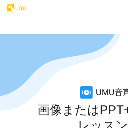
UMU音
画像またはPP
レッスン