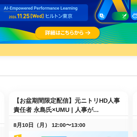
課題を特定。個別フィ
スキルを定着
セキュリティー
業トレーニングといっ
ジネスプレゼンに最適
Tスピーチ練習
題
別フィードバックで練習
に高め、スキルアップ
デオ
【お盆期間限定配信】元ニトリHD人事
ル講師の動画をワンクリ
責任者 永島氏×UMU | 人事が...
企業研修やマニュアル
を削減
8月10日（月） 12:00〜13:00