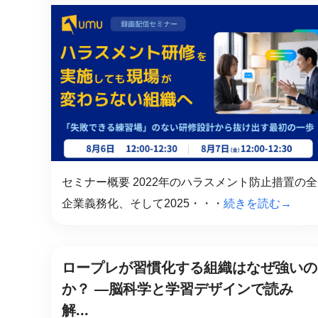
社内の情報資
ジメント
らの質問に回
AIでステークホルダー分析を行い、
スタント
戦略を立案。組織を巻き込み、成果
を出す推進力を養う
UMU AI
スピーチやプ
AI人材育成：HRエンパワーメ
スチャーに特
ント
グ
AIでオペレーション業務から解放。
人と向き合い、組織を変える戦略人
事へ
UMU AI To
あらゆる業務
セミナー概要 2022年のハラスメント防止措置の全
た、100以上
企業義務化、そして2025・・・
続きを読む→
ロープレが習慣化する組織はなぜ強いの
か？ ―脳科学と学習デザインで読み
解...