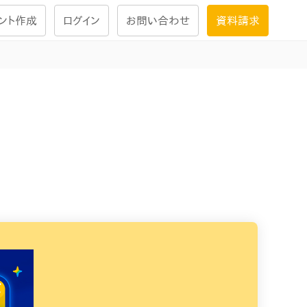
ント作成
ログイン
お問い合わせ
資料請求
学習設計
ナレッジで
学習ツール
試験を受ける
にお答えし
大画面インタラクション
学習プログラム