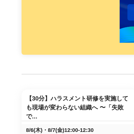
マネジメント
成を支援
ISO認証取得済み。最高水準のセキュリティ体制
ードバックで
AI人材育成：次世代トップセー
uShow
ルス育成
製品紹介や営
営業担当者のAI活用力を高め、成
た、重要なビ
約率向上を実現
化されたPP
AI人材育成：ビジネスライティ
UMU AI課
ング
AIによる個
AI時代の全ビジネスパーソン必須
の質を飛躍的
のコアスキル。 ドラフト作成を自動
を実現
化し、業務スピードを加速
UMU AIビ
【30分】ハラスメント研修を実施して
AI人材育成：タイムマネジメント
AIバーチャ
AIでタスクの優先順位を瞬時に判
も現場が変わらない組織へ 〜「失敗
ックで作成。
断。 時間の管理からエネルギーの
で...
作成の手間
管理へ
8/6(木)・8/7(金)12:00-12:30
uAsk
AI人材育成：プロジェクトマネ