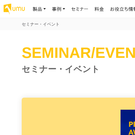
製品
事例
セミナー
料金
お役立ち情
セミナー・イベント
AIリテラシー
UMU AI
導入事例
お役立ち資料
会社概要
SEMINAR/EVE
AIリテラシーコース
お客様の課題解決のプロセスと成果を、インタビュー記事でご紹介し
AI活用や人材育成に役立つ、課題解決のための資料を無料でご提
世界203カ国・国内28,000社以上の導入実績と基本情報
AIロープレ
ます
供します
大規模言語モデル時代のAIリテラ
学習の科学に
シー養成オンラインコース
現場スキル
私たちについて
セミナー・イベント
へ
お客様の声
お知らせ
ミッション・ビジョン、社名に込められた想い
プロンプトリテラシーのミニコ
UMUをご利用中のお客様から寄せられた、リアルなご感想や喜びの
イベントやプレスリリースなど、UMUに関する最新の公式情報をお届
声です
けします
Chatbot
ース
代表メッセージ
AIとの対話
わずか1時間で、初学者から専門家
AI時代に、人間の可能性を拡張する。学びと人的資本の未来
果的な会話パ
まで。AIを使いこなすプロンプトリテ
導入企業一覧
UMUコースマーケット
ジャーの指導
ラシーの習得
2.8万社以上が導入した信頼と実績の一覧を、こちらでご覧いただけ
プロが作成した質の高い研修コースを購入し、即座に自社で導入で
の交渉力強
代表・顧問
ます。
きます
代表と各分野の顧問・アドバイザーをご紹介
AIリテラシー アセスメント
AI マネジメン
企業のAIリテラシーを可視化し、組
AI部下との
織変革を推進する人材の発掘・育
セキュリティ