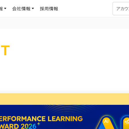
報
会社情報
採用情報
アカウ
企業学習
UMUコラム
NT
専門家がAIや組織開発を深掘り解説する、実践に役立つ
ラーニングプラットフォーム
す
基づくAIロープレで、
を再現可能な組織成果
データセンター
よくある質問
サービスのご利用方法や料金など、多く寄せられるご質問
ます
OJTの教育と学習
トレーニングによる、効
ターンの習得。マネー
力から、営業担当者
アセスメント
化までを網羅
ト Dojo
ラーニングサークル
対話シミュレーションで