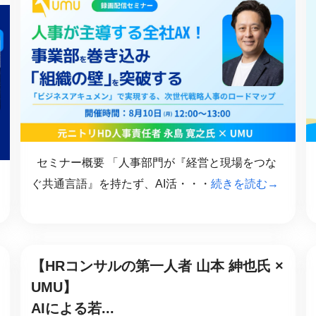
産を活用し、社員か
答する専属のAIアシ
ジェスチャー課題
レゼンに効果的なジェ
化した実践トレーニン
ols
セミナー概要 「人事部門が『経営と現場をつな
シナリオに最適化され
ぐ共通言語』を持たず、AI活・・・
続きを読む→
のAIネイティブツール
【HRコンサルの第一人者 山本 紳也氏 ×
UMU】
AIによる若...