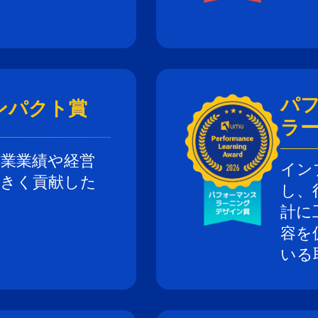
パ
ンパクト賞
ラ
企業業績や経営
イン
大きく貢献した
し、
彰
計に
容を
いる