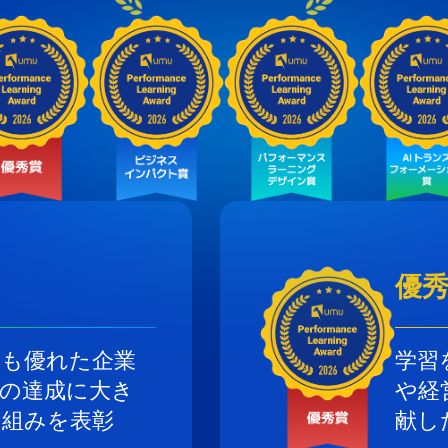
優
最も優れた企業
学習
標の達成に大き
や経
り組みを表彰
献し