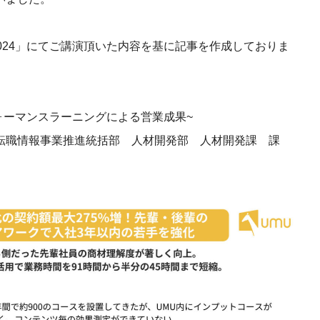
産を活用し、社員か
答する専属のAIアシ
Summit 2024」にてご講演頂いた内容を基に記事を作成しておりま
ジェスチャー課題
レゼンに効果的なジェ
化した実践トレーニン
ォーマンスラーニングによる営業成果~
転職情報事業推進統括部 人材開発部 人材開発課 課
ols
シナリオに最適化され
のAIネイティブツール