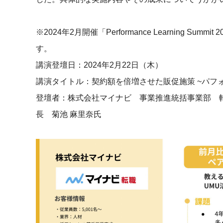
社内の情報資
ジメント
らの質問に回
AIでステークホルダー分析を行い、
スタント
※2024年2月開催「Performance Learning 
戦略を立案。組織を巻き込み、成果
を出す推進力を養う
す。
UMU AI
講演登壇日：2024年2月22日（木）
スピーチやプ
AI人材育成：HRエンパワーメ
スチャーに特
ント
講演タイトル：契約額を倍増させた販促施策 ~パフ
グ
AIでオペレーション業務から解放。
登壇者：株式会社マイナビ 事業推進統括事業部 
人と向き合い、組織を変える戦略人
事へ
UMU AI To
長 菊池 麻里奈氏
あらゆる業務
た、100以上