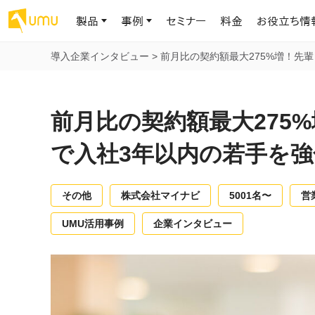
製品
事例
セミナー
料金
お役立ち情
導入企業インタビュー
>
前月比の契約額最大275%増！先
AIリテラシー
UMU AI
導入事例
お役立ち資料
会社概要
AIリテラシーコース
お客様の課題解決のプロセスと成果を、インタビュー記事でご紹介し
AI活用や人材育成に役立つ、課題解決のための資料を無料でご提
世界203カ国・国内28,000社以上の導入実績と基本情報
AIロープレ
前月比の契約額最大275
ます
供します
大規模言語モデル時代のAIリテラ
学習の科学に
シー養成オンラインコース
現場スキル
で入社3年以内の若手を強
私たちについて
へ
お客様の声
お知らせ
ミッション・ビジョン、社名に込められた想い
プロンプトリテラシーのミニコ
UMUをご利用中のお客様から寄せられた、リアルなご感想や喜びの
イベントやプレスリリースなど、UMUに関する最新の公式情報をお届
声です
けします
Chatbot
その他
株式会社マイナビ
5001名〜
営
ース
代表メッセージ
AIとの対話
わずか1時間で、初学者から専門家
AI時代に、人間の可能性を拡張する。学びと人的資本の未来
UMU活用事例
企業インタビュー
果的な会話パ
まで。AIを使いこなすプロンプトリテ
導入企業一覧
UMUコースマーケット
ジャーの指導
ラシーの習得
2.8万社以上が導入した信頼と実績の一覧を、こちらでご覧いただけ
プロが作成した質の高い研修コースを購入し、即座に自社で導入で
の交渉力強
代表・顧問
ます。
きます
代表と各分野の顧問・アドバイザーをご紹介
AIリテラシー アセスメント
AI マネジメン
企業のAIリテラシーを可視化し、組
AI部下との
織変革を推進する人材の発掘・育
セキュリティ