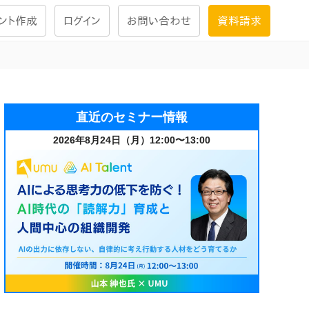
ント作成
ログイン
お問い合わせ
資料請求
学習設計
ナレッジで
学習ツール
直近のセミナー情報
2026年8月24日（月）12:00〜13:00
試験を受ける
にお答えし
大画面インタラクション
学習プログラム