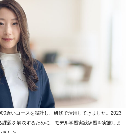
課題を特定。個別フィ
スキルを定着
セキュリティー
業トレーニングといっ
ジネスプレゼンに最適
Tスピーチ練習
題
別フィードバックで練習
に高め、スキルアップ
デオ
ル講師の動画をワンクリ
企業研修やマニュアル
900近いコースを設計し、研修で活用してきました。2023
を削減
る課題を解決するために、モデル学習実践練習を実施しま
いました。