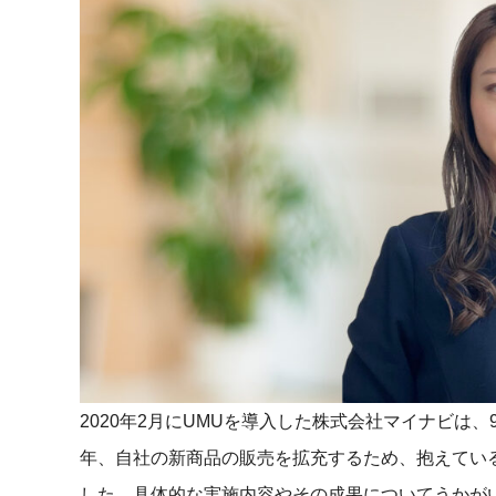
マネジメント
成を支援
ISO認証取得済み。最高水準のセキュリティ体制
ードバックで
AI人材育成：次世代トップセー
uShow
ルス育成
製品紹介や営
営業担当者のAI活用力を高め、成
た、重要なビ
約率向上を実現
化されたPP
AI人材育成：ビジネスライティ
UMU AI課
ング
AIによる個
AI時代の全ビジネスパーソン必須
の質を飛躍的
のコアスキル。 ドラフト作成を自動
を実現
化し、業務スピードを加速
UMU AIビ
AI人材育成：タイムマネジメント
AIバーチャ
AIでタスクの優先順位を瞬時に判
ックで作成。
断。 時間の管理からエネルギーの
2020年2月にUMUを導入した株式会社マイナビは、
作成の手間
管理へ
年、自社の新商品の販売を拡充するため、抱えてい
uAsk
AI人材育成：プロジェクトマネ
した。具体的な実施内容やその成果についてうかが