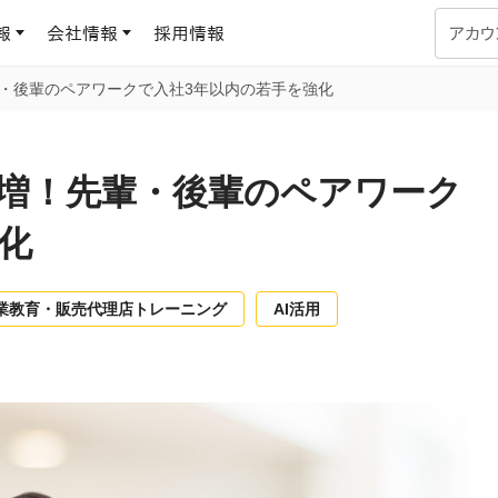
報
会社情報
採用情報
アカウ
輩・後輩のペアワークで入社3年以内の若手を強化
企業学習
UMUコラム
専門家がAIや組織開発を深掘り解説する、実践に役立つ
%増！先輩・後輩のペアワーク
ラーニングプラットフォーム
す
基づくAIロープレで、
を再現可能な組織成果
化
データセンター
よくある質問
サービスのご利用方法や料金など、多く寄せられるご質問
ます
業教育・販売代理店トレーニング
AI活用
OJTの教育と学習
トレーニングによる、効
ターンの習得。マネー
力から、営業担当者
アセスメント
化までを網羅
ト Dojo
ラーニングサークル
対話シミュレーションで