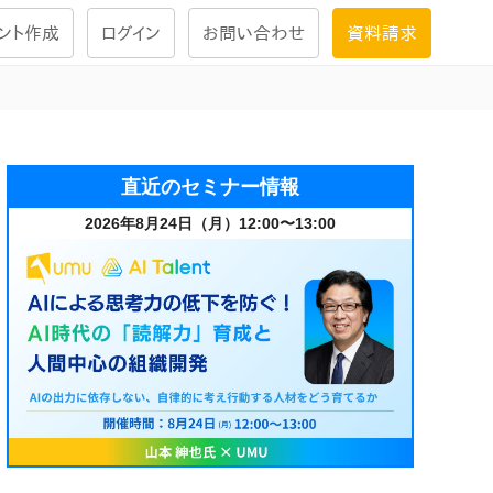
ント作成
ログイン
お問い合わせ
資料請求
学習設計
ナレッジで
学習ツール
直近のセミナー情報
2026年8月24日（月）12:00〜13:00
試験を受ける
にお答えし
大画面インタラクション
学習プログラム