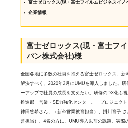
富士ゼロックス(現・富士フイルムビジネスイノ
社内の情報資
ジメント
らの質問に回
企業情報
AIでステークホルダー分析を行い、
スタント
戦略を立案。組織を巻き込み、成果
を出す推進力を養う
UMU AI
スピーチやプ
AI人材育成：HRエンパワーメ
富士ゼロックス(現・富士フ
スチャーに特
ント
グ
AIでオペレーション業務から解放。
パン株式会社)様
人と向き合い、組織を変える戦略人
事へ
UMU AI To
あらゆる業務
全国各地に多数の社員を抱える富士ゼロックス。新
た、100以上
解決すべく、2020年2月にUMUを導入しました
ーアップで社員の成長を支えたい。研修のDX化も視
推進部 営業・SE力強化センター。 プロジェクト
神田悠希さん、（新卒営業教育担当）、掛川育子 さ
営担当）、4名の方に、UMU導入以前の課題、実際