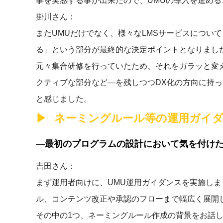
事を実感する事が出来たので、UMUの導入を進める
掛川さん：
またUMUだけでなく、様々なLMSサービスについ
る」という部分が最終的な決定ポイントとなりまし
元々集合研修を行っていたため、それをガラッと変
クティブな部分など—を残しつつDX化の方向に持っ
と感じました。
ネーミングルール等の運用ガイ
―最初のプログラムの設計において気を付け
吉田さん：
まず運用者向けに、UMU運用ガイダンスを実施し
ル、コンテンツ改正や承認のフローまで幅広く展開
その中の1つ、ネーミングルール作成の背景をお話