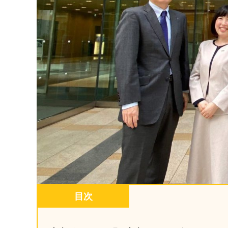
マネジメント
成を支援
ISO認証取得済み。最高水準のセキュリティ体制
ードバックで
AI人材育成：次世代トップセー
uShow
ルス育成
製品紹介や営
営業担当者のAI活用力を高め、成
た、重要なビ
約率向上を実現
化されたPP
AI人材育成：ビジネスライティ
UMU AI課
ング
AIによる個
AI時代の全ビジネスパーソン必須
の質を飛躍的
のコアスキル。 ドラフト作成を自動
を実現
化し、業務スピードを加速
UMU AIビ
AI人材育成：タイムマネジメント
AIバーチャ
AIでタスクの優先順位を瞬時に判
ックで作成。
断。 時間の管理からエネルギーの
目次
作成の手間
管理へ
uAsk
AI人材育成：プロジェクトマネ