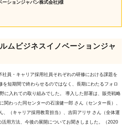
ベーションジャパン株式会社)様
産を活用し、社員か
答する専属のAIアシ
ジェスチャー課題
レゼンに効果的なジェ
イルムビジネスイノベーションジャ
化した実践トレーニン
ols
シナリオに最適化され
卒社員・キャリア採用社員それぞれの研修における課題を
のAIネイティブツール
。研修を短期間で終わらせるのではなく、長期にわたるフォロ
野に入れての取り組みでした。 導入した部署は、販売戦略
に関わった同センターの石濵健一郎 さん（センター長）、
ん、（キャリア採用教育担当）、吉田アリサ さん（全体運
の活用方法、今後の展開についてお聞きしました。（2020