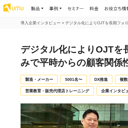
製品
事例
セミナー
料金
お役立ち情
導入企業インタビュー
>
デジタル化によりOJTを長期フォ
AIリテラシー
UMU AI
導入事例
お役立ち資料
会社概要
AIリテラシーコース
お客様の課題解決のプロセスと成果を、インタビュー記事でご紹介し
AI活用や人材育成に役立つ、課題解決のための資料を無料でご提
世界203カ国・国内28,000社以上の導入実績と基本情報
AIロープレ
デジタル化によりOJTを
ます
供します
大規模言語モデル時代のAIリテラ
学習の科学に
シー養成オンラインコース
現場スキル
みで平時からの顧客関係
私たちについて
へ
お客様の声
お知らせ
ミッション・ビジョン、社名に込められた想い
プロンプトリテラシーのミニコ
UMUをご利用中のお客様から寄せられた、リアルなご感想や喜びの
イベントやプレスリリースなど、UMUに関する最新の公式情報をお届
声です
けします
Chatbot
製造・メーカー
5001名〜
DX推進
複数
ース
代表メッセージ
AIとの対話
わずか1時間で、初学者から専門家
AI時代に、人間の可能性を拡張する。学びと人的資本の未来
営業教育・販売代理店トレーニング
企業インタビ
果的な会話パ
まで。AIを使いこなすプロンプトリテ
導入企業一覧
UMUコースマーケット
ジャーの指導
ラシーの習得
2.8万社以上が導入した信頼と実績の一覧を、こちらでご覧いただけ
プロが作成した質の高い研修コースを購入し、即座に自社で導入で
の交渉力強
代表・顧問
ます。
きます
代表と各分野の顧問・アドバイザーをご紹介
AIリテラシー アセスメント
AI マネジメン
企業のAIリテラシーを可視化し、組
AI部下との
織変革を推進する人材の発掘・育
セキュリティ