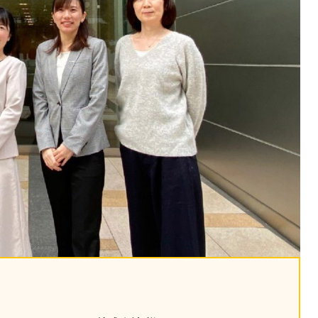
課題を特定。個別フィ
スキルを定着
セキュリティー
業トレーニングといっ
ジネスプレゼンに最適
Tスピーチ練習
題
別フィードバックで練習
に高め、スキルアップ
デオ
ル講師の動画をワンクリ
企業研修やマニュアル
を削減