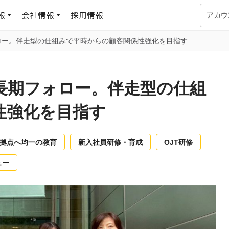
報
会社情報
採用情報
アカウ
ロー。伴走型の仕組みで平時からの顧客関係性強化を目指す
企業学習
UMUコラム
専門家がAIや組織開発を深掘り解説する、実践に役立つ
長期フォロー。伴走型の仕組
ラーニングプラットフォーム
す
基づくAIロープレで、
を再現可能な組織成果
性強化を目指す
データセンター
よくある質問
サービスのご利用方法や料金など、多く寄せられるご質問
ます
拠点へ均一の教育
新入社員研修・育成
OJT研修
OJTの教育と学習
トレーニングによる、効
ュー
ターンの習得。マネー
力から、営業担当者
アセスメント
化までを網羅
ト Dojo
ラーニングサークル
対話シミュレーションで