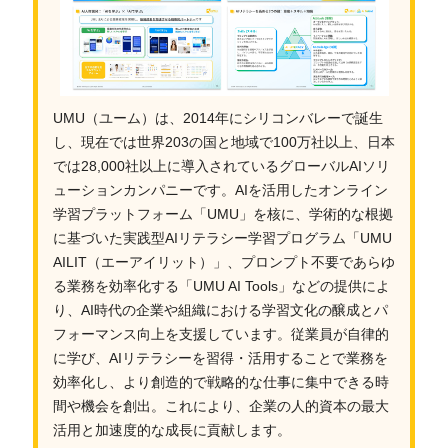
UMU（ユーム）は、2014年にシリコンバレーで誕生
し、現在では世界203の国と地域で100万社以上、日本
では28,000社以上に導入されているグローバルAIソリ
ューションカンパニーです。AIを活用したオンライン
学習プラットフォーム「UMU」を核に、学術的な根拠
に基づいた実践型AIリテラシー学習プログラム「UMU
AILIT（エーアイリット）」、プロンプト不要であらゆ
る業務を効率化する「UMU AI Tools」などの提供によ
り、AI時代の企業や組織における学習文化の醸成とパ
フォーマンス向上を支援しています。従業員が自律的
に学び、AIリテラシーを習得・活用することで業務を
効率化し、より創造的で戦略的な仕事に集中できる時
間や機会を創出。これにより、企業の人的資本の最大
活用と加速度的な成長に貢献します。