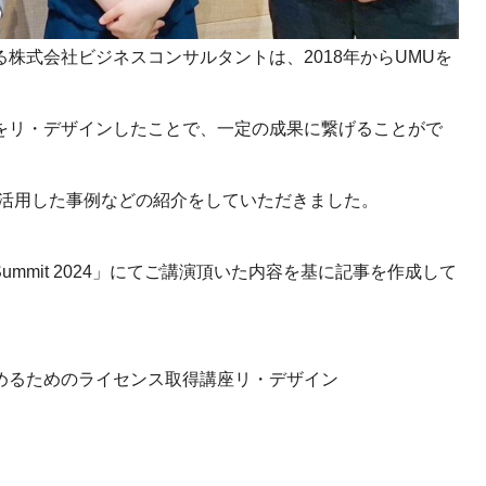
産を活用し、社員か
答する専属のAIアシ
株式会社ビジネスコンサルタントは、2018年からUMUを
ジェスチャー課題
をリ・デザインしたことで、一定の成果に繋げることがで
レゼンに効果的なジェ
化した実践トレーニン
を活用した事例などの紹介をしていただきました。
ols
ing Summit 2024」にてご講演頂いた内容を基に記事を作成して
シナリオに最適化され
のAIネイティブツール
めるためのライセンス取得講座リ・デザイン