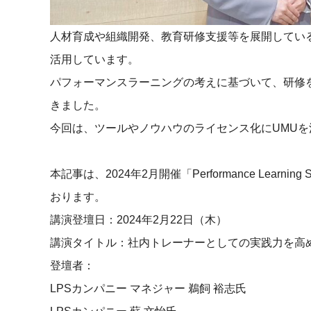
社内の情報資
ジメント
らの質問に回
AIでステークホルダー分析を行い、
人材育成や組織開発、教育研修支援等を展開している
スタント
戦略を立案。組織を巻き込み、成果
活用しています。
を出す推進力を養う
UMU AI
パフォーマンスラーニングの考えに基づいて、研修
スピーチやプ
AI人材育成：HRエンパワーメ
きました。
スチャーに特
ント
グ
今回は、ツールやノウハウのライセンス化にUMU
AIでオペレーション業務から解放。
人と向き合い、組織を変える戦略人
事へ
UMU AI To
本記事は、2024年2月開催「Performance Learn
あらゆる業務
た、100以上
おります。
講演登壇日：2024年2月22日（木）
講演タイトル：社内トレーナーとしての実践力を高
登壇者：
LPSカンパニー マネジャー 鵜飼 裕志氏