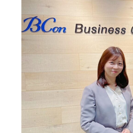
マネジメント
成を支援
ISO認証取得済み。最高水準のセキュリティ体制
ードバックで
AI人材育成：次世代トップセー
uShow
ルス育成
製品紹介や営
営業担当者のAI活用力を高め、成
た、重要なビ
約率向上を実現
化されたPP
AI人材育成：ビジネスライティ
UMU AI課
ング
AIによる個
AI時代の全ビジネスパーソン必須
の質を飛躍的
のコアスキル。 ドラフト作成を自動
を実現
化し、業務スピードを加速
UMU AIビ
AI人材育成：タイムマネジメント
AIバーチャ
AIでタスクの優先順位を瞬時に判
ックで作成。
断。 時間の管理からエネルギーの
作成の手間
管理へ
uAsk
AI人材育成：プロジェクトマネ