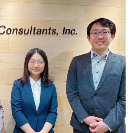
課題を特定。個別フィ
スキルを定着
セキュリティー
業トレーニングといっ
ジネスプレゼンに最適
Tスピーチ練習
題
別フィードバックで練習
に高め、スキルアップ
デオ
ル講師の動画をワンクリ
企業研修やマニュアル
を削減