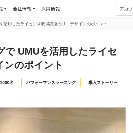
報
会社情報
採用情報
アカウ
Uを活用したライセンス取得講座のリ・デザインのポイント
企業学習
UMUコラム
専門家がAIや組織開発を深掘り解説する、実践に役立つ
で UMUを活用したライセ
ラーニングプラットフォーム
す
基づくAIロープレで、
を再現可能な組織成果
インのポイント
データセンター
よくある質問
サービスのご利用方法や料金など、多く寄せられるご質問
ます
1000名
パフォーマンスラーニング
導入ストーリー
OJTの教育と学習
トレーニングによる、効
ターンの習得。マネー
力から、営業担当者
アセスメント
化までを網羅
ト Dojo
ラーニングサークル
対話シミュレーションで