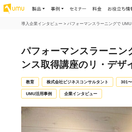
製品
事例
セミナー
料金
お役立ち情
導入企業インタビュー
>
パフォーマンスラーニングで UM
AIリテラシー
UMU AI
導入事例
お役立ち資料
会社概要
AIリテラシーコース
お客様の課題解決のプロセスと成果を、インタビュー記事でご紹介し
AI活用や人材育成に役立つ、課題解決のための資料を無料でご提
世界203カ国・国内28,000社以上の導入実績と基本情報
AIロープレ
パフォーマンスラーニング
ます
供します
大規模言語モデル時代のAIリテラ
学習の科学に
シー養成オンラインコース
現場スキル
ンス取得講座のリ・デザ
私たちについて
へ
お客様の声
お知らせ
ミッション・ビジョン、社名に込められた想い
プロンプトリテラシーのミニコ
UMUをご利用中のお客様から寄せられた、リアルなご感想や喜びの
イベントやプレスリリースなど、UMUに関する最新の公式情報をお届
声です
けします
Chatbot
教育
株式会社ビジネスコンサルタント
301〜
ース
代表メッセージ
AIとの対話
わずか1時間で、初学者から専門家
AI時代に、人間の可能性を拡張する。学びと人的資本の未来
UMU活用事例
企業インタビュー
果的な会話パ
まで。AIを使いこなすプロンプトリテ
導入企業一覧
UMUコースマーケット
ジャーの指導
ラシーの習得
2.8万社以上が導入した信頼と実績の一覧を、こちらでご覧いただけ
プロが作成した質の高い研修コースを購入し、即座に自社で導入で
の交渉力強
代表・顧問
ます。
きます
代表と各分野の顧問・アドバイザーをご紹介
AIリテラシー アセスメント
AI マネジメン
企業のAIリテラシーを可視化し、組
AI部下との
織変革を推進する人材の発掘・育
セキュリティ