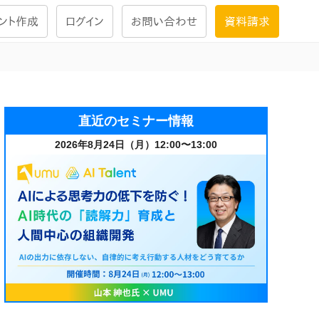
ント作成
ログイン
お問い合わせ
資料請求
学習設計
ナレッジで
学習ツール
直近のセミナー情報
2026年8月24日（月）12:00〜13:00
試験を受ける
にお答えし
大画面インタラクション
学習プログラム