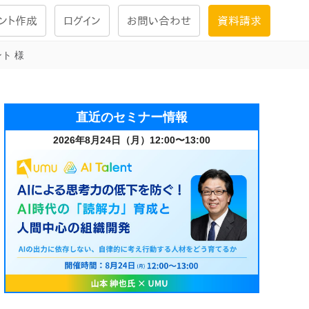
ント作成
ログイン
お問い合わせ
資料請求
ト 様
学習設計
ナレッジで
学習ツール
直近のセミナー情報
2026年8月24日（月）12:00〜13:00
試験を受ける
にお答えし
大画面インタラクション
学習プログラム