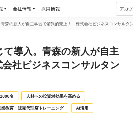
報
会社情報
採用情報
アカウ
。青森の新人が自主学習で驚異的売上！ 株式会社ビジネスコンサルタン
企業学習
UMUコラム
専門家がAIや組織開発を深掘り解説する、実践に役立つ
じて導入。青森の新人が自主
ラーニングプラットフォーム
す
基づくAIロープレで、
を再現可能な組織成果
式会社ビジネスコンサルタン
データセンター
よくある質問
サービスのご利用方法や料金など、多く寄せられるご質問
ます
OJTの教育と学習
トレーニングによる、効
ターンの習得。マネー
1000名
人材への投資対効果を高める
力から、営業担当者
アセスメント
化までを網羅
営業教育・販売代理店トレーニング
AI活用
ト Dojo
ラーニングサークル
対話シミュレーションで