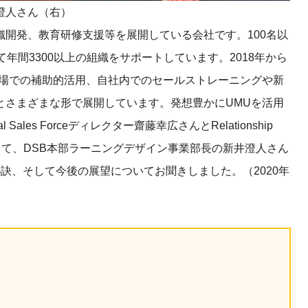
澄人さん（右）
産を活用し、社員か
答する専属のAIアシ
開発、教育研修支援等を展開している会社です。100名以
年間3300以上の組織をサポートしています。2018年から
ジェスチャー課題
現場での補助的活用、自社内でのセールストレーニングや新
レゼンに効果的なジェ
とさまざまな形で展開しています。発想豊かにUMUを活用
化した実践トレーニン
les Forceディレクター齋藤幸広さんとRelationship
ん、そして、DSB本部ラーニングデザイン事業部長の新井澄人さん
ols
訣、そして今後の展望についてお聞きしました。（2020年
シナリオに最適化され
のAIネイティブツール