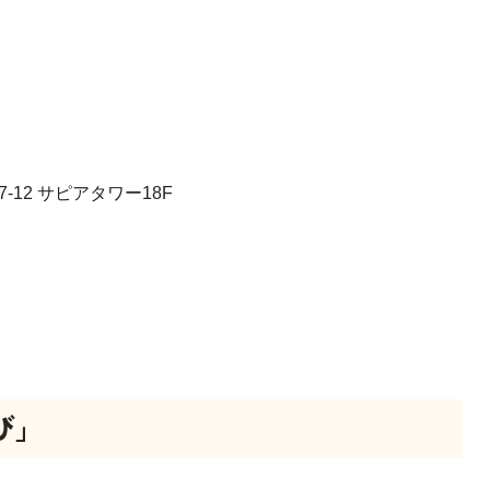
-12 サピアタワー18F
び」