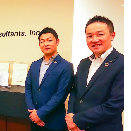
課題を特定。個別フィ
スキルを定着
セキュリティー
業トレーニングといっ
ジネスプレゼンに最適
Tスピーチ練習
題
別フィードバックで練習
に高め、スキルアップ
デオ
ル講師の動画をワンクリ
企業研修やマニュアル
を削減