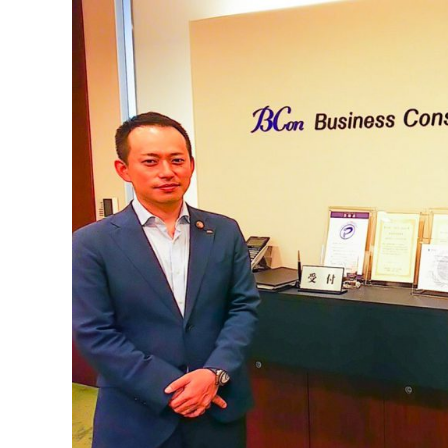
マネジメント
成を支援
ISO認証取得済み。最高水準のセキュリティ体制
ードバックで
AI人材育成：次世代トップセー
uShow
ルス育成
製品紹介や営
営業担当者のAI活用力を高め、成
た、重要なビ
約率向上を実現
化されたPP
AI人材育成：ビジネスライティ
UMU AI課
ング
AIによる個
AI時代の全ビジネスパーソン必須
の質を飛躍的
のコアスキル。 ドラフト作成を自動
を実現
化し、業務スピードを加速
UMU AIビ
AI人材育成：タイムマネジメント
AIバーチャ
AIでタスクの優先順位を瞬時に判
ックで作成。
断。 時間の管理からエネルギーの
作成の手間
管理へ
uAsk
AI人材育成：プロジェクトマネ