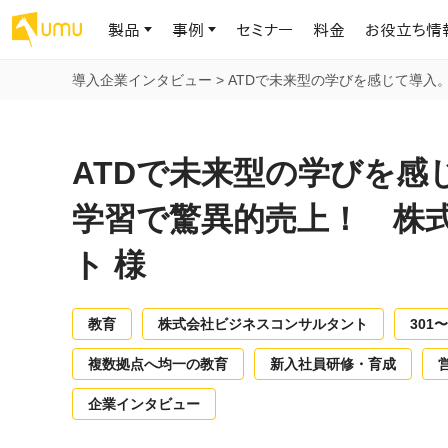
製品
事例
セミナー
料金
お役立ち情
導入企業インタビュー
>
ATDで未来型の学びを感じて導入
AIリテラシー
UMU AI
導入事例
お役立ち資料
会社概要
AIリテラシーコース
お客様の課題解決のプロセスと成果を、インタビュー記事でご紹介し
AI活用や人材育成に役立つ、課題解決のための資料を無料でご提
世界203カ国・国内28,000社以上の導入実績と基本情報
AIロープレ
ATDで未来型の学びを感
ます
供します
大規模言語モデル時代のAIリテラ
学習の科学に
シー養成オンラインコース
現場スキル
学習で驚異的売上！ 株
私たちについて
へ
お客様の声
お知らせ
ミッション・ビジョン、社名に込められた想い
ト 様
プロンプトリテラシーのミニコ
UMUをご利用中のお客様から寄せられた、リアルなご感想や喜びの
イベントやプレスリリースなど、UMUに関する最新の公式情報をお届
声です
けします
Chatbot
ース
代表メッセージ
AIとの対話
わずか1時間で、初学者から専門家
AI時代に、人間の可能性を拡張する。学びと人的資本の未来
果的な会話パ
教育
株式会社ビジネスコンサルタント
301〜
まで。AIを使いこなすプロンプトリテ
導入企業一覧
UMUコースマーケット
ジャーの指導
ラシーの習得
2.8万社以上が導入した信頼と実績の一覧を、こちらでご覧いただけ
プロが作成した質の高い研修コースを購入し、即座に自社で導入で
の交渉力強
複数拠点へ均一の教育
新入社員研修・育成
代表・顧問
ます。
きます
代表と各分野の顧問・アドバイザーをご紹介
AIリテラシー アセスメント
企業インタビュー
AI マネジメン
企業のAIリテラシーを可視化し、組
AI部下との
織変革を推進する人材の発掘・育
セキュリティ