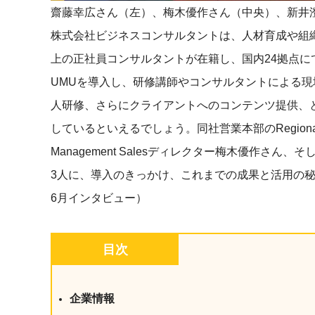
齋藤幸広さん（左）、梅木優作さん（中央）、新井
社内の情報資
ジメント
らの質問に回
AIでステークホルダー分析を行い、
株式会社ビジネスコンサルタントは、人材育成や組織
スタント
戦略を立案。組織を巻き込み、成果
上の正社員コンサルタントが在籍し、国内24拠点にて
を出す推進力を養う
UMU AI
UMUを導入し、研修講師やコンサルタントによる
スピーチやプ
AI人材育成：HRエンパワーメ
人研修、さらにクライアントへのコンテンツ提供、
スチャーに特
ント
グ
しているといえるでしょう。同社営業本部のRegional Sa
AIでオペレーション業務から解放。
人と向き合い、組織を変える戦略人
Management Salesディレクター梅木優作さ
事へ
UMU AI To
3人に、導入のきっかけ、これまでの成果と活用の秘
あらゆる業務
た、100以上
6月インタビュー）
目次
企業情報