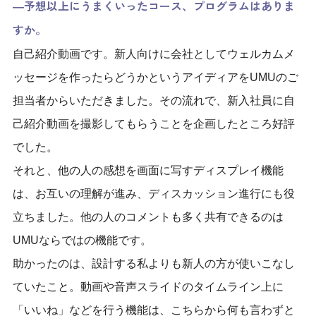
―予想以上にうまくいったコース、プログラムはありま
すか。
自己紹介動画です。新人向けに会社としてウェルカムメ
ッセージを作ったらどうかという
アイディア
をUMU
のご
担当者
から
いただきました。その流れで、
新入社員
に
自
己紹介動画
を撮影してもらうことを企画したところ
好評
でした。
それと、
他の人の感想を画面に写すディスプレイ機能
は、お互いの理解が進み、ディスカッション進行にも役
立ちました。
他の人のコメントも
多く共有できる
のは
UMUならでは
の機能です。
助かったのは、設計する私よりも新人の方が使いこなし
ていたこと。
動画や音声スライドのタイムライン上に
「いいね」などを行う機能
は
、
こちらから
何も言わずと