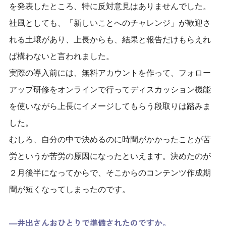
を発表したところ、
特に反対意見
はありませんでした。
社風としても、「新しいことへのチャレンジ」が歓迎さ
れる土壌があ
り、
上長からも、結果と報告だけもらえれ
ば構わないと言われ
ました。
実際の
導入前に
は、
無料アカウントを作って、フォロー
アップ研修をオンラインで行ってディスカッション機能
を使いながら上長にイメージして
もらう段取りは踏みま
した。
むしろ、
自分の中で決めるのに時間がかかった
ことが苦
労というか苦労の原因になったといえます。決めたのが
２月後半になってか
らで、
そこからのコンテンツ作成期
間が短
くなってしまったのです。
―井出さんおひとりで準備されたのですか。