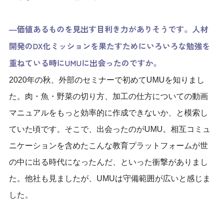
―価値あるものを見出す目利き力がありそうです。人材
開発のDX化ミッションを果たすためにいろいろな勉強を
重ねている時にUMUに出会ったのですか。
2020年
の
秋、外部のセミナーで
初めてUMUを知りまし
た。
肉・魚・野菜の切り方、加工の仕方
についての
動画
マニュアルを
もっと
効率的に
作成
できないか、と
模索し
ていた頃です。そこで、出会ったのがUMU。
相互コミュ
ニケーションを含めた
こんな
教育プラットフォームが世
の中に
出る時代になったんだ
、とい
った衝撃がありまし
た。
他社も見
まし
たが、
UMU
は
守備範囲が広い
と感じま
した。