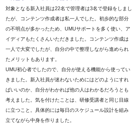
対象となる新入社員は22名で管理者は3名で登録をしまし
たが、コンテンツ作成者は私一人でした。初
歩的な部分
の不明点が多かったため、
UMU
サポート
を多く使い、ア
イディアもたくさんいただきました。コンテンツ作成は
一人で大変でしたが、
自分の中で整理しながら進められ
た
メリットもあります。
UMU
初心者でしたので、
自分が使える機能から使ってい
きました。
新入社員が迷わないためにはどのようにすれ
ばいいのか、自分が
わ
かれば他の人
は
わかるだろう
とも
考えました。気を付けたことは、
研修受講者と同じ目線
に立つこと。具体的には毎日の
スケジュール
設計を組み
立てながら
中身を
作りました。