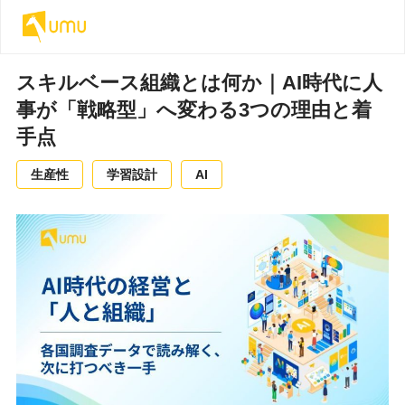
スキルベース組織とは何か｜AI時代に人
事が「戦略型」へ変わる3つの理由と着
手点
生産性
学習設計
AI