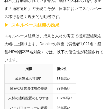
材不足は解消されていません。既存の人材の力を引き出
す「適材適所」の実現こそが、日本においてスキルベー
ス移行を急ぐ現実的な動機です。
スキルベース組織の効果
スキルベース組織は、成果と人材の両面で従来型組織を
大幅に上回ります。Deloitteの調査（労働者1,021名・経
営/HR幹部225名対象）では、以下の優位性が確認されて
います。
指標
優位性
成果達成の可能性
63%高い
良好な従業員体験の提供
79%高い
人材の適所配置のしやすさ
107%高い
ハイパフォーマーの定着
98%高い