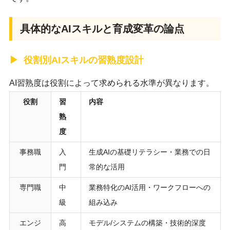
具体的なAIスキルと育成変革の論点
役割別AIスキルの習熟度設計
AI習熟度は役割によって求められる水準が異なります。
役割
習
内容
熟
度
事務職
入
生成AIの基礎リテラシー・業務での日
門
常的な活用
専門職
中
業務特化のAI活用・ワークフローへの
級
組み込み
エンジ
高
モデル/システムの構築・技術的深度