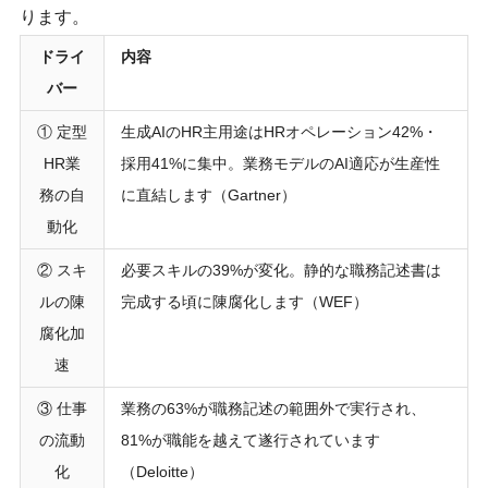
ります。
ドライ
内容
バー
① 定型
生成AIのHR主用途はHRオペレーション42%・
HR業
採用41%に集中。業務モデルのAI適応が生産性
務の自
に直結します（Gartner）
動化
② スキ
必要スキルの39%が変化。静的な職務記述書は
ルの陳
完成する頃に陳腐化します（WEF）
腐化加
速
③ 仕事
業務の63%が職務記述の範囲外で実行され、
の流動
81%が職能を越えて遂行されています
化
（Deloitte）