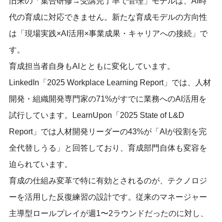
旧来の「集合研修→受講完了率で管理」モデルは、AI時
代の育成に対応できません。新たな育成モデルの方向性
は「現場実践×AI活用×事業成果・キャリアへの接続」で
す。
育成担当者自身もAIとともに変化しています。
LinkedIn「2025 Workplace Learning Report」では、人材
開発・組織開発専門家の71%がすでに業務へのAI活用を
試行しています。LearnUpon「2025 State of L&D
Report」では人材開発リーダーの43%が「AIが役割を完
全代替しうる」と回答しており、育成部門自体も変容を
迫られています。
育成の仕組み変革で特に有効とされるのが、テクノロジ
ーを活用した反復練習の設計です。従来のマネージャー
主導型ロールプレイが週1〜2ラウンドだったのに対し、