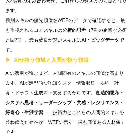
人×資質の組み合わせが、これからの働き方の前提となり
ます。
個別スキルの優先順位をWEFのデータで確認すると、最
も重視されるコアスキルは
分析的思考
（7割の企業が必須
と回答）、最も成長が速いスキルは
AI・ビッグデータ
で
す。
AIが担う領域と人間が担う領域
AIの活用が進むほど、人間固有のスキルの価値は高まり
ます。AIが定型的な認知タスク・情報収集・要約・計
算・ドラフト生成を下支えするからです。
創造的思考・
システム思考・リーダーシップ・共感・レジリエンス・
好奇心・生涯学習
——技術力とこれらの人間的スキルを
兼ね備えた存在が、WEFの示す「最も価値ある人材像」
です。