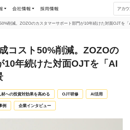
報
会社情報
採用情報
アカウ
0%削減。ZOZOのカスタマーサポート部門が10年続けた対面OJTを「
企業学習
UMUコラム
専門家がAIや組織開発を深掘り解説する、実践に役立つ
成コスト50%削減。ZOZOの
ラーニングプラットフォーム
す
基づくAIロープレで、
を再現可能な組織成果
10年続けた対面OJTを「AI
データセンター
よくある質問
景
サービスのご利用方法や料金など、多く寄せられるご質問
ます
OJTの教育と学習
トレーニングによる、効
ターンの習得。マネー
人材への投資対効果を高める
OJT研修
AI活用
力から、営業担当者
アセスメント
化までを網羅
事例
企業インタビュー
ト Dojo
ラーニングサークル
対話シミュレーションで