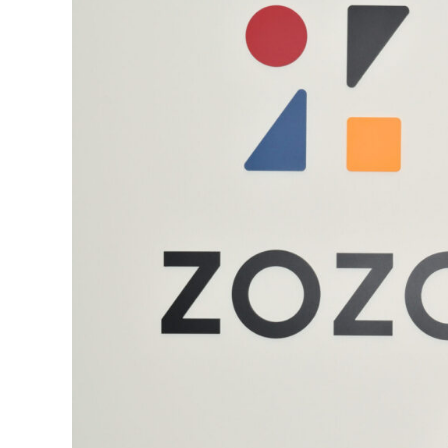
マネジメント
成を支援
ISO認証取得済み。最高水準のセキュリティ体制
ードバックで
AI人材育成：次世代トップセー
uShow
ルス育成
製品紹介や営
営業担当者のAI活用力を高め、成
た、重要なビ
約率向上を実現
化されたPP
AI人材育成：ビジネスライティ
UMU AI課
ング
AIによる個
AI時代の全ビジネスパーソン必須
の質を飛躍的
のコアスキル。 ドラフト作成を自動
を実現
化し、業務スピードを加速
UMU AIビ
AI人材育成：タイムマネジメント
AIバーチャ
AIでタスクの優先順位を瞬時に判
ックで作成。
断。 時間の管理からエネルギーの
作成の手間
管理へ
uAsk
AI人材育成：プロジェクトマネ