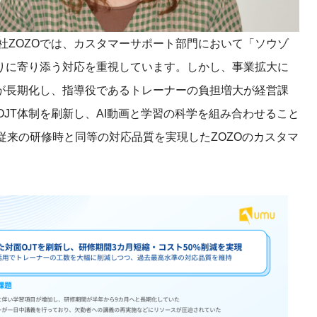
産を活用し、社員か
答する専属のAIアシ
会社ZOZOでは、カスタマーサポート部門において「ソウゾ
りに寄り添う対応を重視しています。しかし、事業拡大に
ジェスチャー課題
が長期化し、指導役であるトレーナーの負担増大が経営課
レゼンに効果的なジェ
化した実践トレーニン
OJT体制を刷新し、AI動画と学習の科学を組み合わせること
従来の研修時と同等の対応品質を実現したZOZOのカスタマ
ols
シナリオに最適化され
のAIネイティブツール