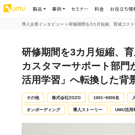
製品
事例
セミナー
料金
お役立ち情
導入企業インタビュー
>
研修期間を3カ月短縮、育成コスト5
AIリテラシー
UMU AI
導入事例
お役立ち資料
会社概要
AIリテラシーコース
お客様の課題解決のプロセスと成果を、インタビュー記事でご紹介し
AI活用や人材育成に役立つ、課題解決のための資料を無料でご提
世界203カ国・国内28,000社以上の導入実績と基本情報
AIロープレ
研修期間を3カ月短縮、育
ます
供します
大規模言語モデル時代のAIリテラ
学習の科学に
シー養成オンラインコース
現場スキル
カスタマーサポート部門が
私たちについて
へ
お客様の声
お知らせ
ミッション・ビジョン、社名に込められた想い
活用学習」へ転換した背
プロンプトリテラシーのミニコ
UMUをご利用中のお客様から寄せられた、リアルなご感想や喜びの
イベントやプレスリリースなど、UMUに関する最新の公式情報をお届
声です
けします
Chatbot
ース
代表メッセージ
AIとの対話
わずか1時間で、初学者から専門家
AI時代に、人間の可能性を拡張する。学びと人的資本の未来
果的な会話パ
その他
株式会社ZOZO
1001~5000名
まで。AIを使いこなすプロンプトリテ
導入企業一覧
UMUコースマーケット
ジャーの指導
ラシーの習得
2.8万社以上が導入した信頼と実績の一覧を、こちらでご覧いただけ
プロが作成した質の高い研修コースを購入し、即座に自社で導入で
の交渉力強
オンボーディング
導入ストーリー
UMU活用
代表・顧問
ます。
きます
代表と各分野の顧問・アドバイザーをご紹介
AIリテラシー アセスメント
AI マネジメン
企業のAIリテラシーを可視化し、組
AI部下との
織変革を推進する人材の発掘・育
セキュリティ