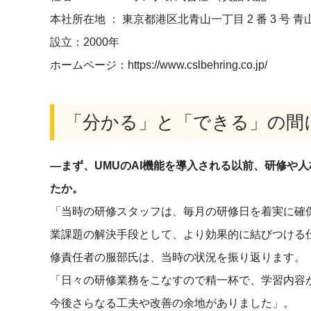
本社所在地 ： 東京都港区北青山一丁目 2 番 3 号 青山
設立：2000年
ホームページ：
https://www.cslbehring.co.jp/
「分かる」と「できる」の間
―まず、UMUのAI機能を導入される以前、研修や
たか。
「当時の研修スタッフは、毎月の研修日を着実に確
業課題の解決手段として、より効果的に結びつける
修責任者の服部氏は、当時の状況を振り返ります。
「日々の研修業務をこなすので精一杯で、学習内容
今後さらなる工夫や改善の余地がありました」。