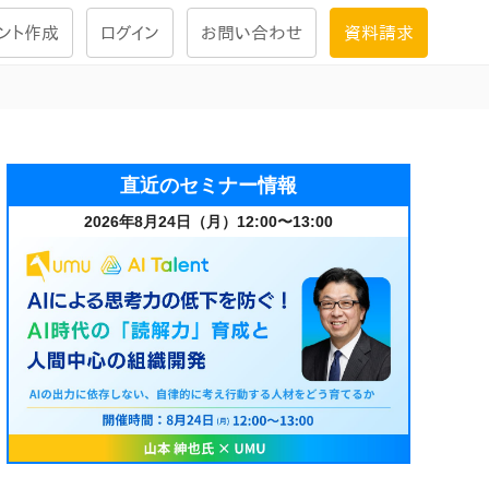
ント作成
ログイン
お問い合わせ
資料請求
学習設計
ナレッジで
学習ツール
直近のセミナー情報
2026年8月24日（月）12:00〜13:00
試験を受ける
にお答えし
大画面インタラクション
学習プログラム