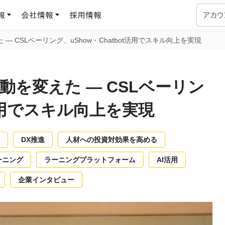
報
会社情報
採用情報
アカウ
 ― CSLベーリング、uShow・Chatbot活用でスキル向上を実現
企業学習
UMUコラム
専門家がAIや組織開発を深掘り解説する、実践に役立つ
行動を変えた ― CSLベーリン
ラーニングプラットフォーム
す
基づくAIロープレで、
を再現可能な組織成果
t活用でスキル向上を実現
データセンター
よくある質問
サービスのご利用方法や料金など、多く寄せられるご質問
ます
DX推進
人材への投資対効果を高める
OJTの教育と学習
トレーニングによる、効
ーニング
ラーニングプラットフォーム
AI活用
ターンの習得。マネー
力から、営業担当者
アセスメント
企業インタビュー
化までを網羅
ト Dojo
ラーニングサークル
対話シミュレーションで