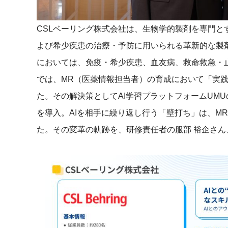
社内の情報資
ジメント
らの質問に回
AIでステークホルダー分析を行い、
CSLベーリング株式会社は、生物学的製剤を専門
スタント
戦略を立案。組織を巻き込み、成果
を出す推進力を養う
よび希少疾患の治療・予防に用いられる革新的な製
UMU AI
においては、免疫・希少疾患、血友病、救命救急・
スピーチやプ
AI人材育成：HRエンパワーメ
では、MR（医薬情報担当者）の育成において「実
スチャーに特
ント
グ
AIでオペレーション業務から解放。
た。その解決策としてAI学習プラットフォームUMU
人と向き合い、組織を変える戦略人
を導入。AIを相手に繰り返し行う「壁打ち」は、M
事へ
UMU AI To
あらゆる業務
た。その変革の軌跡を、研修責任者の服部 裕企さ
た、100以上