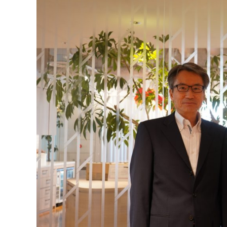
マネジメント
成を支援
ISO認証取得済み。最高水準のセキュリティ体制
ードバックで
AI人材育成：次世代トップセー
uShow
ルス育成
製品紹介や営
営業担当者のAI活用力を高め、成
た、重要なビ
約率向上を実現
化されたPP
AI人材育成：ビジネスライティ
UMU AI課
ング
AIによる個
AI時代の全ビジネスパーソン必須
の質を飛躍的
のコアスキル。 ドラフト作成を自動
を実現
化し、業務スピードを加速
UMU AIビ
AI人材育成：タイムマネジメント
AIバーチャ
AIでタスクの優先順位を瞬時に判
ックで作成。
断。 時間の管理からエネルギーの
作成の手間
管理へ
uAsk
AI人材育成：プロジェクトマネ