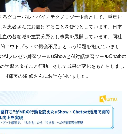
産を活用し、社員か
答する専属のAIアシ
とするグローバル・バイオテクノロジー企業として、重篤お
剤を患者さんにお届けすることを使命としています。日本
ジェスチャー課題
止血の各領域を主要分野とし事業を展開しています。同社
レゼンに効果的なジェ
践的アウトプットの機会不足」という課題を抱えていまし
化した実践トレーニン
のAIプレゼン練習ツール
uShow
とAI対話練習ツール
Chatbot
Rの学習スタイルと行動、そして成果に変化をもたらしまし
ols
シナリオに最適化され
ん、同部署の潘
修
さんにお話を伺いました。
のAIネイティブツール