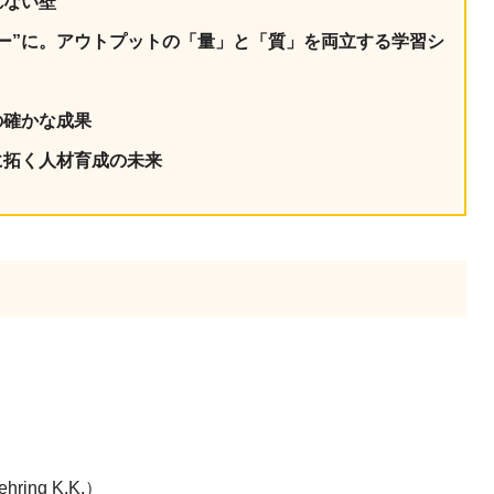
れない壁
ナー”に。アウトプットの「量」と「質」を両立する学習シ
の確かな成果
に拓く人材育成の未来
ng K.K.）