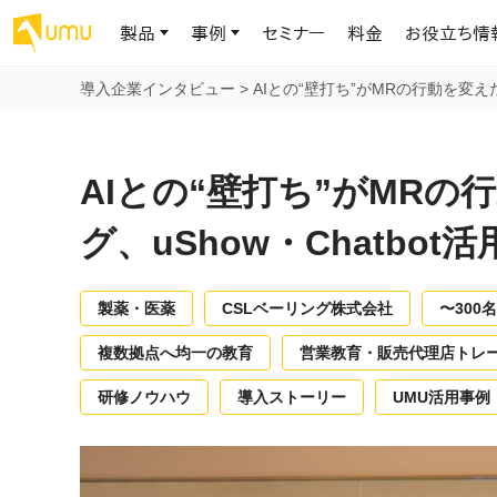
製品
事例
セミナー
料金
お役立ち情
導入企業インタビュー
>
AIとの“壁打ち”がMRの行動を変えた
AIリテラシー
UMU AI
導入事例
お役立ち資料
会社概要
AIリテラシーコース
お客様の課題解決のプロセスと成果を、インタビュー記事でご紹介し
AI活用や人材育成に役立つ、課題解決のための資料を無料でご提
世界203カ国・国内28,000社以上の導入実績と基本情報
AIロープレ
AIとの“壁打ち”がMRの
ます
供します
大規模言語モデル時代のAIリテラ
学習の科学に
シー養成オンラインコース
現場スキル
グ、uShow・Chatbo
私たちについて
へ
お客様の声
お知らせ
ミッション・ビジョン、社名に込められた想い
プロンプトリテラシーのミニコ
UMUをご利用中のお客様から寄せられた、リアルなご感想や喜びの
イベントやプレスリリースなど、UMUに関する最新の公式情報をお届
声です
けします
Chatbot
製薬・医薬
CSLベーリング株式会社
〜300名
ース
代表メッセージ
AIとの対話
わずか1時間で、初学者から専門家
AI時代に、人間の可能性を拡張する。学びと人的資本の未来
複数拠点へ均一の教育
営業教育・販売代理店トレ
果的な会話パ
まで。AIを使いこなすプロンプトリテ
導入企業一覧
UMUコースマーケット
ジャーの指導
ラシーの習得
2.8万社以上が導入した信頼と実績の一覧を、こちらでご覧いただけ
プロが作成した質の高い研修コースを購入し、即座に自社で導入で
研修ノウハウ
導入ストーリー
UMU活用事例
の交渉力強
代表・顧問
ます。
きます
代表と各分野の顧問・アドバイザーをご紹介
AIリテラシー アセスメント
AI マネジメン
企業のAIリテラシーを可視化し、組
AI部下との
織変革を推進する人材の発掘・育
セキュリティ