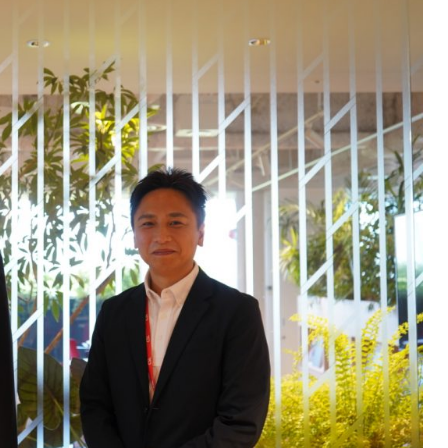
課題を特定。個別フィ
スキルを定着
セキュリティー
業トレーニングといっ
ジネスプレゼンに最適
Tスピーチ練習
題
別フィードバックで練習
に高め、スキルアップ
デオ
ル講師の動画をワンクリ
企業研修やマニュアル
を削減