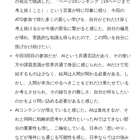
の視点で聴講した。「ページ19シンキング（19ページまで
考え抜くこと）」という言葉が特に印象に残り、今回の
ATD参加で得た多くの新しい学びを、自分がどれだけ深く
考え抜けるかが今後の変化に繋がると感じた。自分の偏見
が壊れ、実践的な知識も得られたので、この問いを自分に
投げかけ続けたい。
今回3回目の参加だが、AIという共通言語があり、その使い
方や課題意識が世界共通で身近に感じられた。AIだけで完
結するものは少なく、結局は人間が関わる必要がある。し
かし、人間が本当にやるべきことをどれだけ果たせている
か考えさせられ、その線引きの難しさ、自分が何をしたい
のかをより問い詰める必要があると感じた。
AIコンテンツが増えていると感じた。AIは進化するが、そ
れと同時に戦略的思考や人間力といったAIではできない部
分の重要性も増し、二極化している。日本の「思いやり」
などが海外にも通じる可能性を感じ、日本ならではの強み