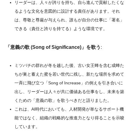
リーダーは、人々が誇りを持ち、自ら進んで貢献したくな
るような文化を意図的に設計する責任があります。それ
は、尊敬と尊厳が与えられ、誰もが自分の仕事に「署名」
できる（責任と誇りを持てる）ような環境です。
「意義の歌 (Song of Significance)」を歌う
:
ミツバチの群れが冬を越した後、古い女王蜂を含む成蜂た
ちが巣と蓄えた蜜を若い世代に残し、新たな場所を求めて
一斉に飛び立つ「Song of Increase」の例えを引き合いに
出し、リーダーは人々が共に価値ある仕事をし、未来を築
くための「意義の歌」を歌うべきだと語りました。
これは、AI時代においても、人材開発が単なるサポート機
能ではなく、組織の戦略的な推進力となり得ることを示唆
しています。