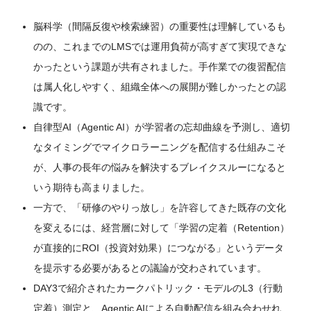
脳科学（間隔反復や検索練習）の重要性は理解しているも
のの、これまでのLMSでは運用負荷が高すぎて実現できな
かったという課題が共有されました。手作業での復習配信
は属人化しやすく、組織全体への展開が難しかったとの認
識です。
自律型AI（Agentic AI）が学習者の忘却曲線を予測し、適切
なタイミングでマイクロラーニングを配信する仕組みこそ
が、人事の長年の悩みを解決するブレイクスルーになると
いう期待も高まりました。
一方で、「研修のやりっ放し」を許容してきた既存の文化
を変えるには、経営層に対して「学習の定着（Retention）
が直接的にROI（投資対効果）につながる」というデータ
を提示する必要があるとの議論が交わされています。
DAY3で紹介されたカークパトリック・モデルのL3（行動
定着）測定と、Agentic AIによる自動配信を組み合わせれ