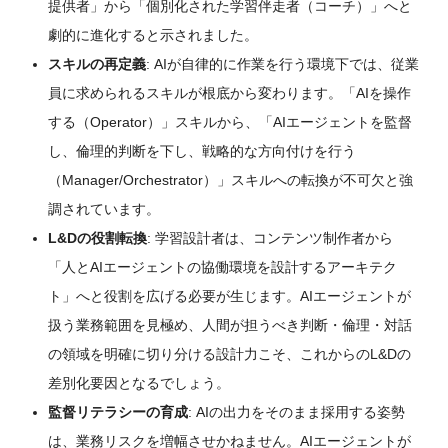
提供者」から「個別化された学習伴走者（コーチ）」へと
劇的に進化すると示されました。
スキルの再定義
: AIが自律的に作業を行う環境下では、従業
員に求められるスキルが根底から変わります。「AIを操作
する（Operator）」スキルから、「AIエージェントを監督
し、倫理的判断を下し、戦略的な方向付けを行う
（Manager/Orchestrator）」スキルへの転換が不可欠と強
調されています。
L&Dの役割転換
: 学習設計者は、コンテンツ制作者から
「人とAIエージェントの協働環境を設計するアーキテク
ト」へと役割を広げる必要が生じます。AIエージェントが
扱う業務範囲を見極め、人間が担うべき判断・倫理・対話
の領域を明確に切り分ける設計力こそ、これからのL&Dの
差別化要因となるでしょう。
監督リテラシーの育成
: AIの出力をそのまま採用する姿勢
は、業務リスクを増幅させかねません。AIエージェントが