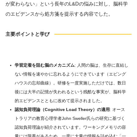
が変わらない」という長年のL&Dの悩みに対し、脳科学
のエビデンスから処方箋を提示する内容でした。
主要ポイントと学び
学習定着を阻む脳のメカニズム
: 人間の脳は、生存に直結し
ない情報を速やかに忘れるようにできています（エビング
ハウスの忘却曲線）。研修を一度実施しただけでは、数日
後には大半の記憶が失われるという残酷な事実が、脳科学
的エビデンスとともに改めて提示されました。
認知負荷理論（Cognitive Load Theory）の適用
: オース
トラリアの教育心理学者John Sweller氏らの研究に基づく
認知負荷理論が紹介されています。ワーキングメモリの容
量には限界があるため、一度に大量の情報を詰め込む「一