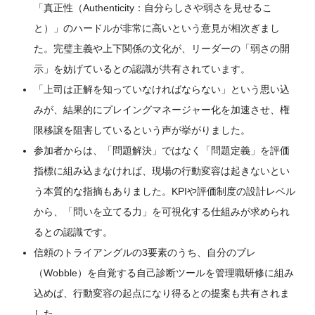
「真正性（Authenticity：自分らしさや弱さを見せるこ
と）」のハードルが非常に高いという意見が相次ぎまし
た。完璧主義や上下関係の文化が、リーダーの「弱さの開
示」を妨げているとの認識が共有されています。
「上司は正解を知っていなければならない」という思い込
みが、結果的にプレイングマネージャー化を加速させ、権
限移譲を阻害しているという声が挙がりました。
参加者からは、「問題解決」ではなく「問題定義」を評価
指標に組み込まなければ、現場の行動変容は起きないとい
う本質的な指摘もありました。KPIや評価制度の設計レベル
から、「問いを立てる力」を可視化する仕組みが求められ
るとの認識です。
信頼のトライアングルの3要素のうち、自分のブレ
（Wobble）を自覚する自己診断ツールを管理職研修に組み
込めば、行動変容の起点になり得るとの提案も共有されま
した。