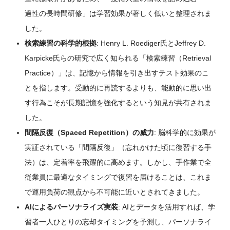
過性の長時間研修」は学習効果が著しく低いと整理されま
した。
検索練習の科学的根拠
: Henry L. Roediger氏とJeffrey D.
Karpicke氏らの研究で広く知られる「検索練習（Retrieval
Practice）」は、記憶から情報を引き出すテスト効果のこ
とを指します。受動的に再読するよりも、能動的に思い出
す行為こそが長期記憶を強化するという知見が共有されま
した。
間隔反復（Spaced Repetition）の威力
: 脳科学的に効果が
実証されている「間隔反復」（忘れかけた頃に復習する手
法）は、定着率を飛躍的に高めます。しかし、手作業で全
従業員に最適なタイミングで復習を届けることは、これま
で運用負荷の観点から不可能に近いとされてきました。
AIによるパーソナライズ実装
: AIとデータを活用すれば、学
習者一人ひとりの忘却タイミングを予測し、パーソナライ