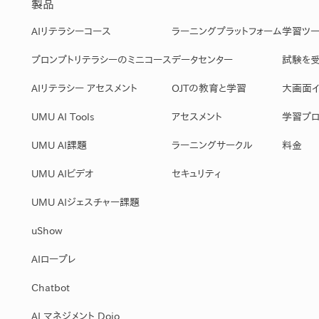
製品
AIリテラシーコース
ラーニングプラットフォーム
学習ツ
プロンプトリテラシーのミニコース
データセンター
試験を
AIリテラシー アセスメント
OJTの教育と学習
大画面イ
UMU AI Tools
アセスメント
学習プロ
UMU AI課題
ラーニングサークル
料金
UMU AIビデオ
セキュリティ
UMU AIジェスチャー課題
uShow
AIロープレ
Chatbot
AI マネジメント Dojo