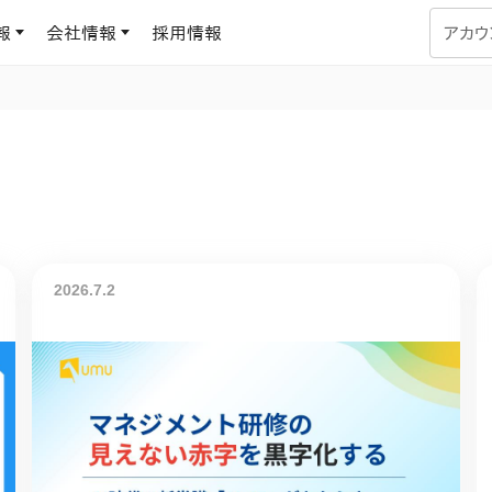
報
会社情報
採用情報
アカウ
企業学習
UMUコラム
専門家がAIや組織開発を深掘り解説する、実践に役立つ
ラーニングプラットフォーム
す
基づくAIロープレで、
を再現可能な組織成果
データセンター
よくある質問
サービスのご利用方法や料金など、多く寄せられるご質問
2026.7.2
ます
OJTの教育と学習
トレーニングによる、効
ターンの習得。マネー
力から、営業担当者
アセスメント
化までを網羅
ト Dojo
ラーニングサークル
対話シミュレーションで