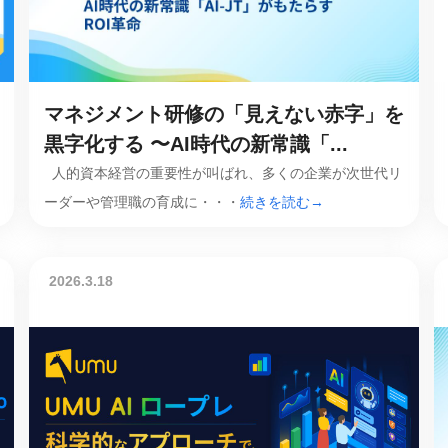
課題を特定。個別フィ
スキルを定着
セキュリティー
マネジメント研修の「見えない赤字」を
業トレーニングといっ
ジネスプレゼンに最適
黒字化する 〜AI時代の新常識「...
Tスピーチ練習
人的資本経営の重要性が叫ばれ、多くの企業が次世代リ
ーダーや管理職の育成に・・・
続きを読む→
題
別フィードバックで練習
に高め、スキルアップ
2026.3.18
デオ
ル講師の動画をワンクリ
企業研修やマニュアル
を削減