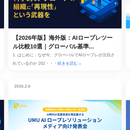
産を活用し、社員か
答する専属のAIアシ
ジェスチャー課題
【2026年版】海外版：AIロープレツー
レゼンに効果的なジェ
化した実践トレーニン
ル比較10選｜グローバル基準...
1. はじめに：なぜ今、グローバルでAIロープレが注目さ
れているのか 202・・・
続きを読む→
ols
シナリオに最適化され
のAIネイティブツール
2026.2.6