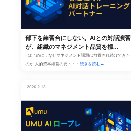
社内の情報資
ジメント
らの質問に回
AIでステークホルダー分析を行い、
スタント
戦略を立案。組織を巻き込み、成果
を出す推進力を養う
UMU AI
部下を練習台にしない。AIとの対話演習
スピーチやプ
AI人材育成：HRエンパワーメ
スチャーに特
が、組織のマネジメント品質を標...
ント
グ
AIでオペレーション業務から解放。
はじめに：なぜマネジメント課題は放置され続けてきた
人と向き合い、組織を変える戦略人
のか 人的資本経営の要・・・
続きを読む→
事へ
UMU AI To
あらゆる業務
た、100以上
2026.2.13