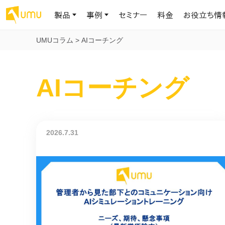
製品
事例
セミナー
料金
お役立ち情
UMUコラム
>
AIコーチング
AIリテラシー
UMU AI
導入事例
お役立ち資料
会社概要
AIコーチング
AIリテラシーコース
お客様の課題解決のプロセスと成果を、インタビュー記事でご紹介し
AI活用や人材育成に役立つ、課題解決のための資料を無料でご提
世界203カ国・国内28,000社以上の導入実績と基本情報
AIロープレ
ます
供します
大規模言語モデル時代のAIリテラ
学習の科学に
シー養成オンラインコース
現場スキル
私たちについて
へ
お客様の声
お知らせ
ミッション・ビジョン、社名に込められた想い
プロンプトリテラシーのミニコ
UMUをご利用中のお客様から寄せられた、リアルなご感想や喜びの
イベントやプレスリリースなど、UMUに関する最新の公式情報をお届
2026.7.31
声です
けします
Chatbot
ース
代表メッセージ
AIとの対話
わずか1時間で、初学者から専門家
AI時代に、人間の可能性を拡張する。学びと人的資本の未来
果的な会話パ
まで。AIを使いこなすプロンプトリテ
導入企業一覧
UMUコースマーケット
ジャーの指導
ラシーの習得
2.8万社以上が導入した信頼と実績の一覧を、こちらでご覧いただけ
プロが作成した質の高い研修コースを購入し、即座に自社で導入で
の交渉力強
代表・顧問
ます。
きます
代表と各分野の顧問・アドバイザーをご紹介
AIリテラシー アセスメント
AI マネジメン
企業のAIリテラシーを可視化し、組
AI部下との
織変革を推進する人材の発掘・育
セキュリティ