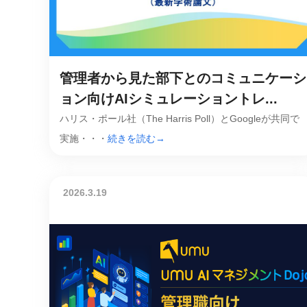
マネジメント
成を支援
ISO認証取得済み。最高水準のセキュリティ体制
ードバックで
AI人材育成：次世代トップセー
uShow
ルス育成
管理者から見た部下とのコミュニケーシ
製品紹介や営
営業担当者のAI活用力を高め、成
た、重要なビ
約率向上を実現
ョン向けAIシミュレーショントレ...
化されたPP
ハリス・ポール社（The Harris Poll）とGoogleが共同で
AI人材育成：ビジネスライティ
実施・・・
続きを読む→
UMU AI課
ング
AIによる個
AI時代の全ビジネスパーソン必須
の質を飛躍的
のコアスキル。 ドラフト作成を自動
を実現
化し、業務スピードを加速
2026.3.19
UMU AIビ
AI人材育成：タイムマネジメント
AIバーチャ
AIでタスクの優先順位を瞬時に判
ックで作成。
断。 時間の管理からエネルギーの
作成の手間
管理へ
uAsk
AI人材育成：プロジェクトマネ