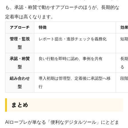
も、承認・称賛で動かすアプローチのほうが、長期的な
定着率は高くなります。
アプローチ
特徴
効
管理・監視
レポート提出・進捗チェックを義務化
短
型
承認・称賛
良い行動を即時に認め、事例を共有
長
型
る
組み合わせ
導入初期は管理型、定着後に承認型へ移
段
型
行
まとめ
AIロープレが単なる「便利なデジタルツール」にとどま