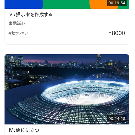
00:19:54
Ⅴ：提示案を作成する
宮地誠心
8000
4セッション
¥
00:24:28
Ⅳ：優位に立つ