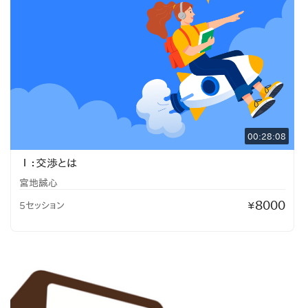
00:28:08
Ⅰ：交渉とは
宮地誠心
8000
5セッション
¥