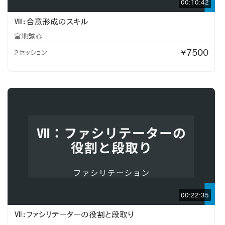
00:10:42
Ⅷ：合意形成のスキル
宮地誠心
7500
2セッション
¥
00:22:35
Ⅶ：ファシリテーターの役割と段取り