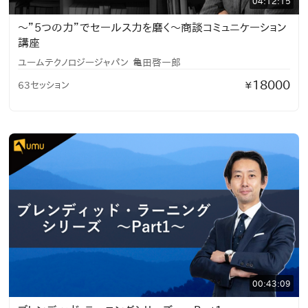
04:12:15
〜”5つの力”でセールス力を磨く〜商談コミュニケーション
講座
ユームテクノロジージャパン
亀田啓一郎
18000
63セッション
¥
00:43:09