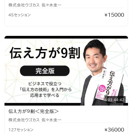
株式会社ウゴカス
佐々木圭一
15000
45セッション
¥
03:44:42
伝え方が９割＜完全版＞
株式会社ウゴカス
佐々木圭一
36000
127セッション
¥