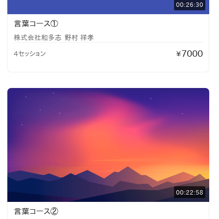
00:26:30
言葉コース①
株式会社和多志
野村 祥孝
7000
4セッション
¥
00:22:58
言葉コース②