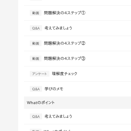
社内の情報資
ジメント
らの質問に回
AIでステークホルダー分析を行い、
問題解決の4ステップ①
動画
スタント
戦略を立案。組織を巻き込み、成果
を出す推進力を養う
考えてみましょう
Q&A
UMU AI
スピーチやプ
AI人材育成：HRエンパワーメ
問題解決の4ステップ②
動画
スチャーに特
ント
グ
AIでオペレーション業務から解放。
問題解決の4ステップ③
動画
人と向き合い、組織を変える戦略人
事へ
UMU AI To
理解度チェック
あらゆる業務
アンケート
た、100以上
学びのメモ
Q&A
Whatのポイント
考えてみましょう
Q&A