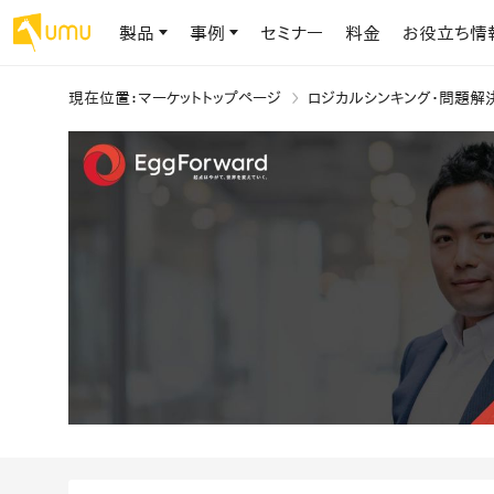
製品
事例
セミナー
料金
お役立ち情
現在位置
：
マーケットトップページ
ロジカルシンキング・問題解
AIリテラシー
UMU AI
導入事例
お役立ち資料
会社概要
AIリテラシーコース
お客様の課題解決のプロセスと成果を、インタビュー記事でご紹介し
AI活用や人材育成に役立つ、課題解決のための資料を無料でご提
世界203カ国・国内28,000社以上の導入実績と基本情報
AIロープレ
ます
供します
大規模言語モデル時代のAIリテラ
学習の科学に
シー養成オンラインコース
現場スキル
私たちについて
へ
お客様の声
お知らせ
ミッション・ビジョン、社名に込められた想い
プロンプトリテラシーのミニコ
UMUをご利用中のお客様から寄せられた、リアルなご感想や喜びの
イベントやプレスリリースなど、UMUに関する最新の公式情報をお届
声です
けします
Chatbot
ース
代表メッセージ
AIとの対話
わずか1時間で、初学者から専門家
AI時代に、人間の可能性を拡張する。学びと人的資本の未来
果的な会話パ
まで。AIを使いこなすプロンプトリテ
導入企業一覧
UMUコースマーケット
ジャーの指導
ラシーの習得
2.8万社以上が導入した信頼と実績の一覧を、こちらでご覧いただけ
プロが作成した質の高い研修コースを購入し、即座に自社で導入で
の交渉力強
代表・顧問
ます。
きます
代表と各分野の顧問・アドバイザーをご紹介
AIリテラシー アセスメント
AI マネジメン
企業のAIリテラシーを可視化し、組
AI部下との
織変革を推進する人材の発掘・育
セキュリティ