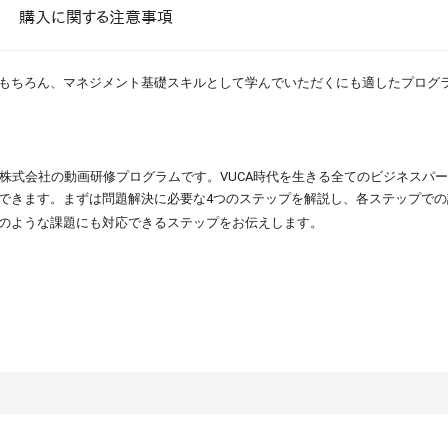
課題を特定。個別フィ
購入に関する注意事項
スキルを定着
セキュリティー
もちろん、マネジメント基礎スキルとして学んでいただくにも適したプログ
業トレーニングといっ
ジネスプレゼンに最適
Tスピーチ練習
株式会社の動画研修プログラムです。VUCA時代を生きる全てのビジネスパ
できます。まずは問題解決に必要な4つのステップを解説し、各ステップでの
題
のような課題にも対応できるステップをお伝えします。
別フィードバックで練習
に高め、スキルアップ
デオ
ル講師の動画をワンクリ
企業研修やマニュアル
を削減