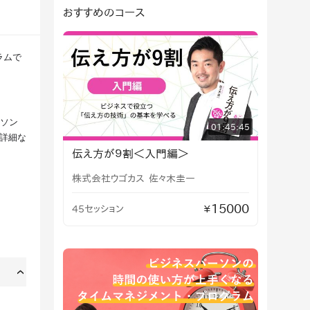
おすすめのコース
ラムで
ーソン
01:45:45
詳細な
伝え方が９割＜入門編＞
株式会社ウゴカス
佐々木圭一
15000
45セッション
¥
›