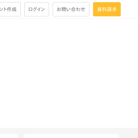
ント作成
ログイン
お問い合わせ
資料請求
学習設計
ナレッジで
学習ツール
試験を受ける
にお答えし
大画面インタラクション
学習プログラム