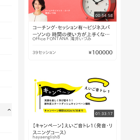
00:54:58
コーチング・セッション有〜ビジネスパ
ーソンの 時間の使い方が上手くなる
Ｏｆｆｉｃｅ ＦＯＮＴＡＮＡ
滝井いづみ
タイムマネジメント・プログラム
100000
39セッション
¥
›
01:33:17
【キャンペーン】えいご音トレ1（発音・リ
スニングコース）
hayaenglish8