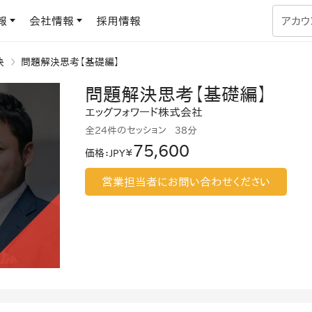
報
会社情報
採用情報
アカウ
決
問題解決思考【基礎編】
企業学習
問題解決思考【基礎編】
UMUコラム
専門家がAIや組織開発を深掘り解説する、実践に役立つ
エッグフォワード株式会社
ラーニングプラットフォーム
す
基づくAIロープレで、
全24件のセッション
38分
を再現可能な組織成果
75,600
価格
：
JPY￥
データセンター
よくある質問
サービスのご利用方法や料金など、多く寄せられるご質問
営業担当者にお問い合わせください
ます
OJTの教育と学習
トレーニングによる、効
ターンの習得。マネー
力から、営業担当者
アセスメント
化までを網羅
ト Dojo
ラーニングサークル
対話シミュレーションで