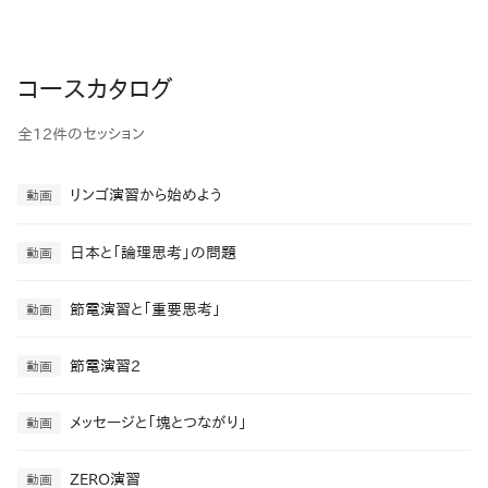
コースカタログ
全12件のセッション
リンゴ演習から始めよう
動画
日本と「論理思考」の問題
動画
節電演習と「重要思考」
動画
節電演習2
動画
メッセージと「塊とつながり」
動画
ZERO演習
動画