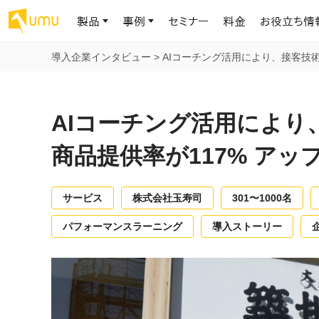
製品
事例
セミナー
料金
お役立ち情
導入企業インタビュー
>
AIコーチング活用により、接客技術
AIリテラシー
UMU AI
導入事例
お役立ち資料
会社概要
AIリテラシーコース
お客様の課題解決のプロセスと成果を、インタビュー記事でご紹介し
AI活用や人材育成に役立つ、課題解決のための資料を無料でご提
世界203カ国・国内28,000社以上の導入実績と基本情報
AIロープレ
AIコーチング活用により
ます
供します
大規模言語モデル時代のAIリテラ
学習の科学に
シー養成オンラインコース
現場スキル
商品提供率が117% アッ
私たちについて
へ
お客様の声
お知らせ
ミッション・ビジョン、社名に込められた想い
プロンプトリテラシーのミニコ
UMUをご利用中のお客様から寄せられた、リアルなご感想や喜びの
イベントやプレスリリースなど、UMUに関する最新の公式情報をお届
声です
けします
Chatbot
サービス
株式会社玉寿司
301〜1000名
ース
代表メッセージ
AIとの対話
わずか1時間で、初学者から専門家
AI時代に、人間の可能性を拡張する。学びと人的資本の未来
パフォーマンスラーニング
導入ストーリー
果的な会話パ
まで。AIを使いこなすプロンプトリテ
導入企業一覧
UMUコースマーケット
ジャーの指導
ラシーの習得
2.8万社以上が導入した信頼と実績の一覧を、こちらでご覧いただけ
プロが作成した質の高い研修コースを購入し、即座に自社で導入で
の交渉力強
代表・顧問
ます。
きます
代表と各分野の顧問・アドバイザーをご紹介
AIリテラシー アセスメント
AI マネジメン
企業のAIリテラシーを可視化し、組
AI部下との
織変革を推進する人材の発掘・育
セキュリティ