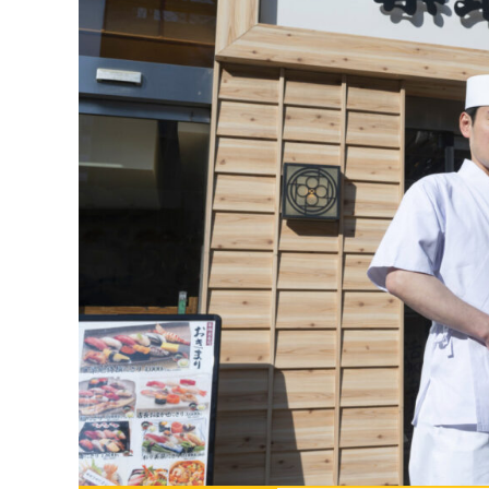
マネジメント
成を支援
ISO認証取得済み。最高水準のセキュリティ体制
ードバックで
AI人材育成：次世代トップセー
uShow
ルス育成
製品紹介や営
営業担当者のAI活用力を高め、成
た、重要なビ
約率向上を実現
化されたPP
AI人材育成：ビジネスライティ
UMU AI課
ング
AIによる個
AI時代の全ビジネスパーソン必須
の質を飛躍的
のコアスキル。 ドラフト作成を自動
を実現
化し、業務スピードを加速
UMU AIビ
AI人材育成：タイムマネジメント
AIバーチャ
AIでタスクの優先順位を瞬時に判
ックで作成。
断。 時間の管理からエネルギーの
作成の手間
管理へ
uAsk
AI人材育成：プロジェクトマネ