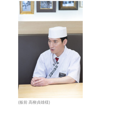
(板前 高柳
貞雄様)