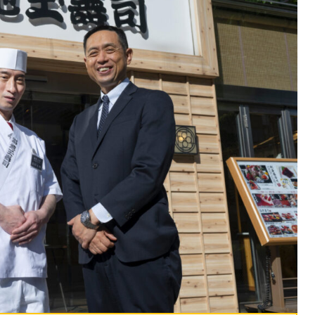
課題を特定。個別フィ
スキルを定着
セキュリティー
業トレーニングといっ
ジネスプレゼンに最適
Tスピーチ練習
題
別フィードバックで練習
に高め、スキルアップ
デオ
ル講師の動画をワンクリ
企業研修やマニュアル
を削減