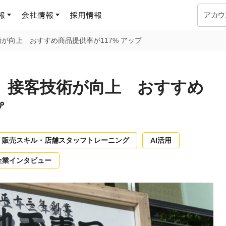
報
会社情報
採用情報
アカウ
が向上 おすすめ商品提供率が117% アップ
企業学習
UMUコラム
専門家がAIや組織開発を深掘り解説する、実践に役立つ
、接客技術が向上 おすすめ
ラーニングプラットフォーム
す
基づくAIロープレで、
を再現可能な組織成果
プ
データセンター
よくある質問
サービスのご利用方法や料金など、多く寄せられるご質問
ます
販売スキル・店舗スタッフトレーニング
AI活用
OJTの教育と学習
トレーニングによる、効
企業インタビュー
ターンの習得。マネー
力から、営業担当者
アセスメント
化までを網羅
ト Dojo
ラーニングサークル
対話シミュレーションで