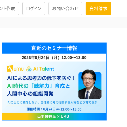
ント作成
ログイン
お問い合わせ
資料請求
学習設計
ナレッジで
学習ツール
直近のセミナー情報
2026年8月24日（月）12:00〜13:00
試験を受ける
にお答えし
大画面インタラクション
学習プログラム