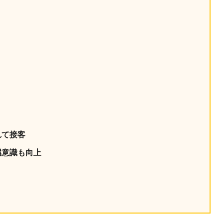
産を活用し、社員か
答する専属のAIアシ
ジェスチャー課題
レゼンに効果的なジェ
化した実践トレーニン
ols
シナリオに最適化され
れて接客
のAIネイティブツール
属意識も向上