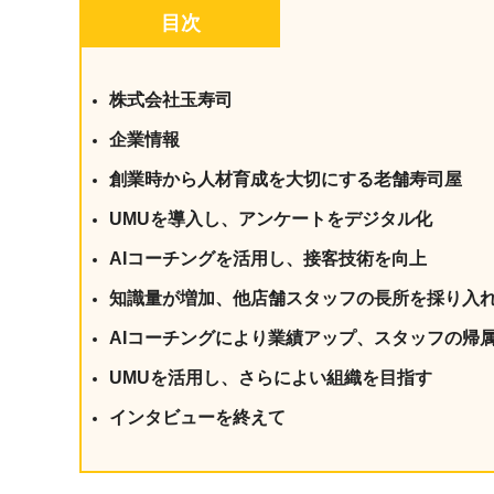
社内の情報資
ジメント
目次
らの質問に回
AIでステークホルダー分析を行い、
スタント
戦略を立案。組織を巻き込み、成果
を出す推進力を養う
株式会社玉寿司
UMU AI
企業情報
スピーチやプ
AI人材育成：HRエンパワーメ
スチャーに特
ント
創業時から人材育成を大切にする老舗寿司屋
グ
AIでオペレーション業務から解放。
UMUを導入し、アンケートをデジタル化
人と向き合い、組織を変える戦略人
事へ
UMU AI To
AIコーチングを活用し、接客技術を向上
あらゆる業務
知識量が増加、他店舗スタッフの長所を採り入
た、100以上
AIコーチングにより業績アップ、スタッフの帰
UMUを活用し、さらによい組織を目指す
インタビューを終えて