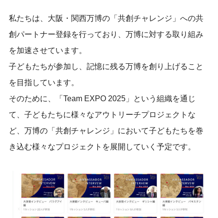
私たちは
、
大阪・関西
万博
の「
共創チャレンジ
」
への
共
創
パートナー登録を行っており、万博に対する取り組み
を
加速
させ
ています。
子どもたちが参加し、記憶に残る万博を創り上げること
を目指しています。
そのために、「Team EXPO 2025」という組織を通じ
て、子どもたちに様々なアウトリーチプロジェクト
な
ど
、万博
の「
共創チャレンジ
」
において子どもたちを巻
き込む様々なプロジェクトを展開していく予定です。