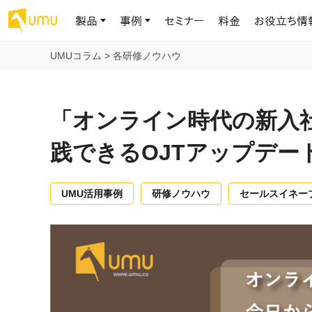
製品
事例
セミナー
料金
お役立ち情
UMUコラム
>
各研修ノウハウ
AIリテラシー
UMU AI
導入事例
お役立ち資料
会社概要
AIリテラシーコース
お客様の課題解決のプロセスと成果を、インタビュー記事でご紹介し
AI活用や人材育成に役立つ、課題解決のための資料を無料でご提
世界203カ国・国内28,000社以上の導入実績と基本情報
AIロープレ
「オンライン時代の新入
ます
供します
大規模言語モデル時代のAIリテラ
学習の科学に
シー養成オンラインコース
現場スキル
践できるOJTアップデー
私たちについて
へ
お客様の声
お知らせ
ミッション・ビジョン、社名に込められた想い
プロンプトリテラシーのミニコ
UMUをご利用中のお客様から寄せられた、リアルなご感想や喜びの
イベントやプレスリリースなど、UMUに関する最新の公式情報をお届
声です
けします
Chatbot
UMU活用事例
研修ノウハウ
セールスイネー
ース
代表メッセージ
AIとの対話
わずか1時間で、初学者から専門家
AI時代に、人間の可能性を拡張する。学びと人的資本の未来
果的な会話パ
まで。AIを使いこなすプロンプトリテ
導入企業一覧
UMUコースマーケット
ジャーの指導
ラシーの習得
2.8万社以上が導入した信頼と実績の一覧を、こちらでご覧いただけ
プロが作成した質の高い研修コースを購入し、即座に自社で導入で
の交渉力強
代表・顧問
ます。
きます
代表と各分野の顧問・アドバイザーをご紹介
AIリテラシー アセスメント
AI マネジメン
企業のAIリテラシーを可視化し、組
AI部下との
織変革を推進する人材の発掘・育
セキュリティ