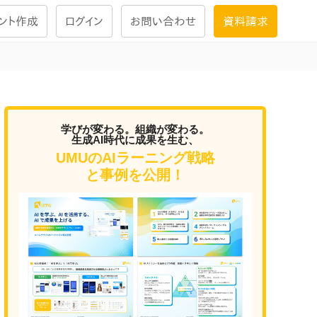
ント作成
ログイン
お問い合わせ
資料請求
学習設計
ナレッジで
学習ツール
学びが変わる。組織が変わる。
生成AI時代に成果を生む、
UMUのAIラーニング戦略
試験を受ける
と事例を公開！
にお答えし
大画面インタラクション
学習プログラム