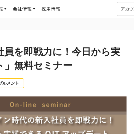
報
会社情報
採用情報
アカウ
企業学習
UMUコラム
専門家がAIや組織開発を深掘り解説する、実践に役立つ
社員を即戦力に！今日から実
ラーニングプラットフォーム
す
基づくAIロープレで、
を再現可能な組織成果
ト」無料セミナー
データセンター
よくある質問
サービスのご利用方法や料金など、多く寄せられるご質問
ます
ブルメント
OJTの教育と学習
トレーニングによる、効
ターンの習得。マネー
力から、営業担当者
アセスメント
化までを網羅
ト Dojo
ラーニングサークル
対話シミュレーションで