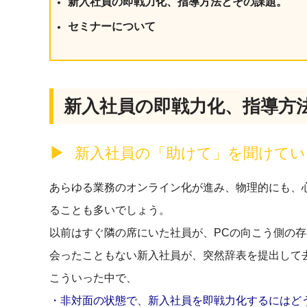
新入社員の即戦力化、指導方法とその課題。
社内の情報資
ジメント
らの質問に回
セミナーについて
AIでステークホルダー分析を行い、
スタント
戦略を立案。組織を巻き込み、成果
を出す推進力を養う
UMU AI
スピーチやプ
AI人材育成：HRエンパワーメ
新入社員の即戦力化、指導方
スチャーに特
ント
グ
AIでオペレーション業務から解放。
人と向き合い、組織を変える戦略人
新入社員の「助けて」を聞けてい
事へ
UMU AI To
あらゆる業務
あらゆる業務のオンライン化が進み、物理的にも、
た、100以上
ることも多いでしょう。
以前はすぐ隣の席にいた社員が、PCの向こう側の
会ったこともない新入社員が、突然辞表を提出して
こういった中で、
・非対面の状態で、新入社員を即戦力化するにはど