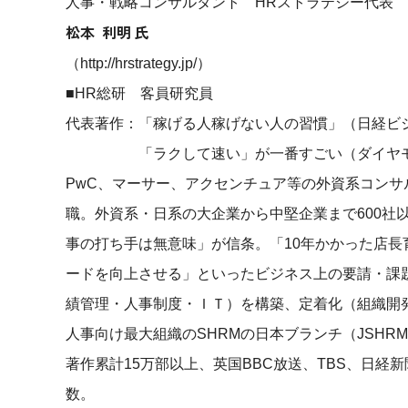
人事・戦略コンサルタント HRストラテジー代表
松本 利明 氏
（
http://hrstrategy.jp/）
■HR総研 客員研究員
代表著作：「稼げる人稼げない人の習慣」（日経ビ
「ラクして速い」が一番すごい（ダイヤモンド
PwC、マーサー、アクセンチュア等の外資系コン
職。外資系・日系の大企業から中堅企業まで600社
事の打ち手は無意味」が信条。「10年かかった店長
ードを向上させる」といったビジネス上の要請・課
績管理・人事制度・ＩＴ）を構築、定着化（組織開
人事向け最大組織のSHRMの日本ブランチ（JSHR
著作累計15万部以上、英国BBC放送、TBS、日経
数。