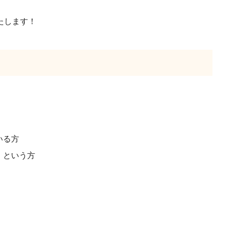
たします！
いる方
、という方