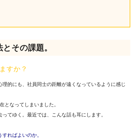
産を活用し、社員か
答する専属のAIアシ
ジェスチャー課題
レゼンに効果的なジェ
法とその課題。
化した実践トレーニン
ますか？
ols
シナリオに最適化され
心理的にも、社員同士の距離が遠くなっているように感じ
のAIネイティブツール
存在となってしまいました。
去ってゆく。
最近では、こんな話も耳にします。
うすればよいのか。