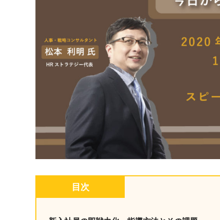
マネジメント
成を支援
ISO認証取得済み。最高水準のセキュリティ体制
ードバックで
AI人材育成：次世代トップセー
uShow
ルス育成
製品紹介や営
営業担当者のAI活用力を高め、成
た、重要なビ
約率向上を実現
化されたPP
AI人材育成：ビジネスライティ
UMU AI課
ング
AIによる個
AI時代の全ビジネスパーソン必須
の質を飛躍的
のコアスキル。 ドラフト作成を自動
を実現
化し、業務スピードを加速
UMU AIビ
AI人材育成：タイムマネジメント
AIバーチャ
AIでタスクの優先順位を瞬時に判
ックで作成。
断。 時間の管理からエネルギーの
目次
作成の手間
管理へ
uAsk
AI人材育成：プロジェクトマネ