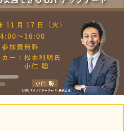
課題を特定。個別フィ
スキルを定着
セキュリティー
業トレーニングといっ
ジネスプレゼンに最適
Tスピーチ練習
題
別フィードバックで練習
に高め、スキルアップ
デオ
ル講師の動画をワンクリ
企業研修やマニュアル
を削減