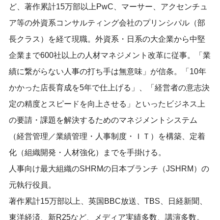
ど、著作累計15万部以上PwC、マーサー、アクセンチュ
ア等の外資系コンサルティング会社のプリンシパル（部
長クラス）を経て現職。外資系・日系の大企業から中堅
企業まで600社以上の人材マネジメント改革に従事。「業
績に繋がらない人事の打ち手は無意味」が信条。「10年
かかった店長育成を5年で仕上げる」、「経営者の意志決
定の精度とスピードを向上させる」といったビジネス上
の要請・課題を解決するためのマネジメントシステム
（経営管理／業績管理・人事制度・ＩＴ）を構築、定着
化（組織開発・人材強化）までを手掛ける。
人事向け最大組織のSHRMの日本ブランチ（JSHRM）の
元執行役員。
著作累計15万部以上、英国BBC放送、TBS、日経新聞、
東洋経済、新R25など、メディア実績多数、講演多数。