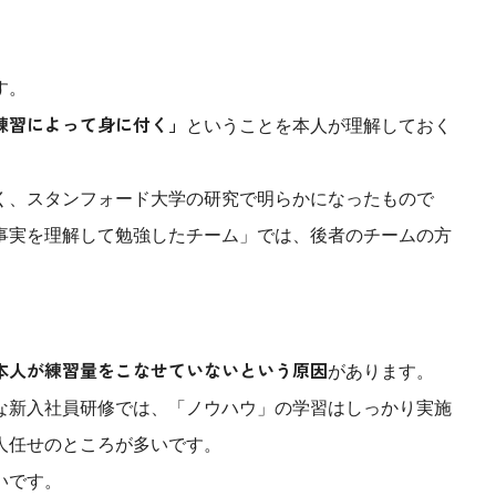
産を活用し、社員か
答する専属のAIアシ
す。
練習によって身に付く」
ジェスチャー課題
ということを本人が理解しておく
レゼンに効果的なジェ
化した実践トレーニン
く、スタンフォード大学の研究で明らかになったもので
事実を理解して勉強したチーム」では、後者のチームの方
ols
シナリオに最適化され
のAIネイティブツール
本人が練習量をこなせていないという原因
があります。
な新入社員研修では、「ノウハウ」の学習はしっかり実施
人任せのところが多いです。
いです。