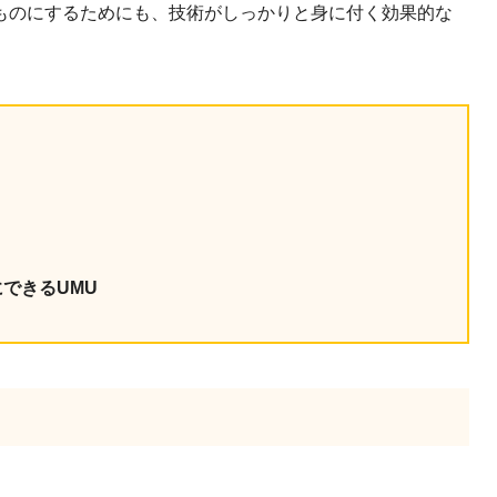
ものにするためにも、技術がしっかりと身に付く効果的な
課題を特定。個別フィ
スキルを定着
セキュリティー
業トレーニングといっ
ジネスプレゼンに最適
Tスピーチ練習
題
別フィードバックで練習
に高め、スキルアップ
できるUMU
デオ
ル講師の動画をワンクリ
企業研修やマニュアル
を削減