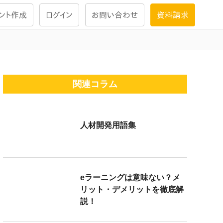
ント作成
ログイン
お問い合わせ
資料請求
学習設計
ナレッジで
学習ツール
関連コラム
試験を受ける
人材開発用語集
にお答えし
大画面インタラクション
学習プログラム
eラーニングは意味ない？メ
リット・デメリットを徹底解
説！