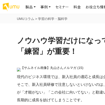
製品
事例
セミナー
料金
お役立ち情
UMUコラム
>
学習の科学・脳科学
AIリテラシー
UMU AI
導入事例
お役立ち資料
会社概要
AIリテラシーコース
お客様の課題解決のプロセスと成果を、インタビュー記事でご紹介し
AI活用や人材育成に役立つ、課題解決のための資料を無料でご提
世界203カ国・国内28,000社以上の導入実績と基本情報
AIロープレ
ノウハウ学習だけになっ
ます
供します
大規模言語モデル時代のAIリテラ
学習の科学に
シー養成オンラインコース
現場スキル
「練習」が重要！
私たちについて
へ
お客様の声
お知らせ
ミッション・ビジョン、社名に込められた想い
プロンプトリテラシーのミニコ
UMUをご利用中のお客様から寄せられた、リアルなご感想や喜びの
イベントやプレスリリースなど、UMUに関する最新の公式情報をお届
声です
けします
Chatbot
ース
代表メッセージ
AIとの対話
わずか1時間で、初学者から専門家
AI時代に、人間の可能性を拡張する。学びと人的資本の未来
果的な会話パ
まで。AIを使いこなすプロンプトリテ
現代のビジネス環境では、新入社員の適応と成長は
導入企業一覧
UMUコースマーケット
ジャーの指導
ラシーの習得
2.8万社以上が導入した信頼と実績の一覧を、こちらでご覧いただけ
プロが作成した質の高い研修コースを購入し、即座に自社で導入で
そこで、新入社員研修で注意しないといけないのは
の交渉力強
代表・顧問
ます。
きます
代表と各分野の顧問・アドバイザーをご紹介
が「才能がない」「この会社に向いてない」と勘違
AIリテラシー アセスメント
AI マネジメン
企業のAIリテラシーを可視化し、組
長期的に成長を妨げてしまうことです。
AI部下との
織変革を推進する人材の発掘・育
セキュリティ