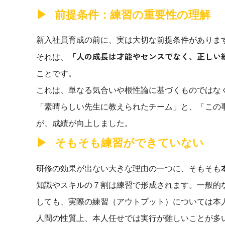
社内の情報資
ジメント
前提条件：練習の重要性の理解
らの質問に回
AIでステークホルダー分析を行い、
スタント
戦略を立案。組織を巻き込み、成果
新入社員育成の前に、実は大切な前提条件がありま
を出す推進力を養う
「人の成長は才能やセンスでなく、正しい
UMU AI
それは、
スピーチやプ
AI人材育成：HRエンパワーメ
ことです。
スチャーに特
ント
グ
これは、単なる気合いや根性論に基づくものではな
AIでオペレーション業務から解放。
人と向き合い、組織を変える戦略人
「素晴らしい先生に教えられたチーム」と、「この
事へ
UMU AI To
が、成績が向上しました。
あらゆる業務
た、100以上
そもそも練習ができていない
研修の効果が出ない大きな理由の一つに、そもそも
知識やスキルの７割は練習で形成されます。一般的
しても、実際の練習（アウトプット）については本
人間の性質上、本人任せでは実行が難しいことが多