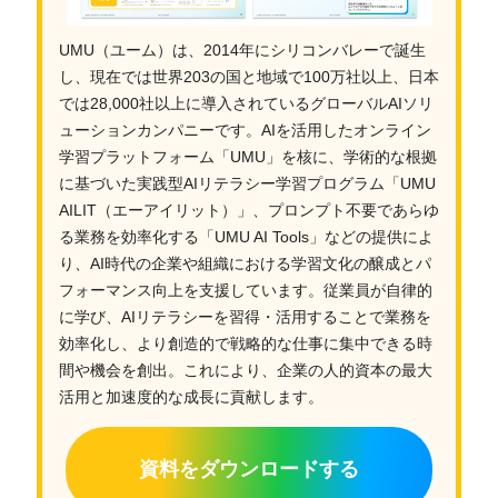
UMU（ユーム）は、2014年にシリコンバレーで誕生
し、現在では世界203の国と地域で100万社以上、日本
では28,000社以上に導入されているグローバルAIソリ
ューションカンパニーです。AIを活用したオンライン
学習プラットフォーム「UMU」を核に、学術的な根拠
に基づいた実践型AIリテラシー学習プログラム「UMU
AILIT（エーアイリット）」、プロンプト不要であらゆ
る業務を効率化する「UMU AI Tools」などの提供によ
り、AI時代の企業や組織における学習文化の醸成とパ
フォーマンス向上を支援しています。従業員が自律的
に学び、AIリテラシーを習得・活用することで業務を
効率化し、より創造的で戦略的な仕事に集中できる時
間や機会を創出。これにより、企業の人的資本の最大
活用と加速度的な成長に貢献します。
資料をダウンロードする