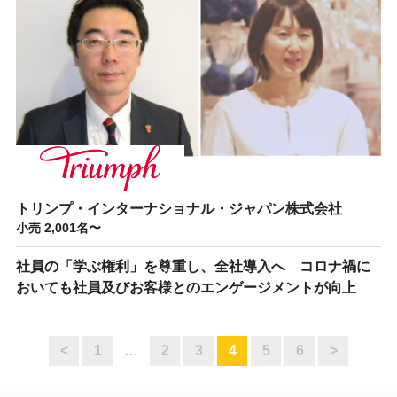
トリンプ・インターナショナル・ジャパン株式会社
小売 2,001名〜
社員の「学ぶ権利」を尊重し、全社導入へ コロナ禍に
おいても社員及びお客様とのエンゲージメントが向上
<
1
…
2
3
4
5
6
>