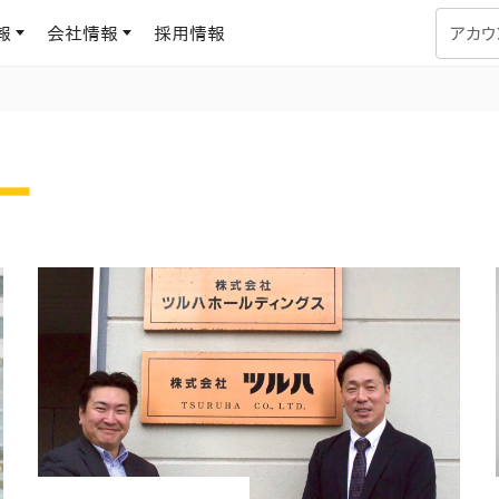
報
会社情報
採用情報
アカウ
企業学習
UMUコラム
ー
専門家がAIや組織開発を深掘り解説する、実践に役立つ
ラーニングプラットフォーム
す
基づくAIロープレで、
を再現可能な組織成果
データセンター
よくある質問
サービスのご利用方法や料金など、多く寄せられるご質問
ます
OJTの教育と学習
トレーニングによる、効
ターンの習得。マネー
力から、営業担当者
アセスメント
化までを網羅
ト Dojo
ラーニングサークル
対話シミュレーションで