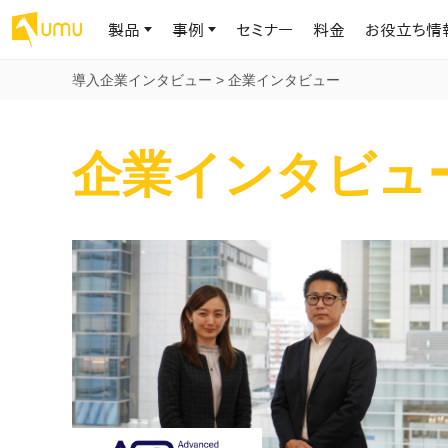
製品
事例
セミナー
料金
お役立ち情
導入企業インタビュー
>
企業インタビュー
AIリテラシー
UMU AI
導入事例
お役立ち資料
会社概要
企業インタビュ
AIリテラシーコース
お客様の課題解決のプロセスと成果を、インタビュー記事でご紹介し
AI活用や人材育成に役立つ、課題解決のための資料を無料でご提
世界203カ国・国内28,000社以上の導入実績と基本情報
AIロープレ
ます
供します
大規模言語モデル時代のAIリテラ
学習の科学に
シー養成オンラインコース
現場スキル
私たちについて
へ
お客様の声
お知らせ
ミッション・ビジョン、社名に込められた想い
プロンプトリテラシーのミニコ
UMUをご利用中のお客様から寄せられた、リアルなご感想や喜びの
イベントやプレスリリースなど、UMUに関する最新の公式情報をお届
声です
けします
Chatbot
ース
代表メッセージ
AIとの対話
わずか1時間で、初学者から専門家
AI時代に、人間の可能性を拡張する。学びと人的資本の未来
果的な会話パ
まで。AIを使いこなすプロンプトリテ
導入企業一覧
UMUコースマーケット
ジャーの指導
ラシーの習得
2.8万社以上が導入した信頼と実績の一覧を、こちらでご覧いただけ
プロが作成した質の高い研修コースを購入し、即座に自社で導入で
の交渉力強
代表・顧問
ます。
きます
代表と各分野の顧問・アドバイザーをご紹介
AIリテラシー アセスメント
AI マネジメン
企業のAIリテラシーを可視化し、組
AI部下との
織変革を推進する人材の発掘・育
セキュリティ