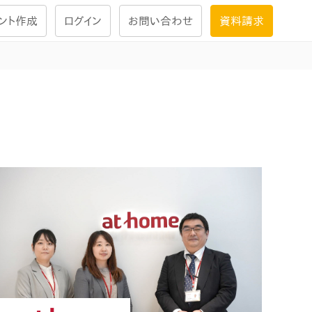
ント作成
ログイン
お問い合わせ
資料請求
学習設計
ナレッジで
学習ツール
試験を受ける
にお答えし
大画面インタラクション
学習プログラム