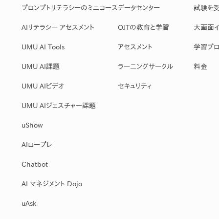
プロンプトリテラシーのミニコース
データセンター
試験を
AIリテラシー アセスメント
OJTの教育と学習
大画面イ
UMU AI Tools
アセスメント
学習プロ
UMU AI課題
ラーニングサークル
料金
UMU AIビデオ
セキュリティ
UMU AIジェスチャー課題
uShow
AIロープレ
Chatbot
AI マネジメント Dojo
uAsk