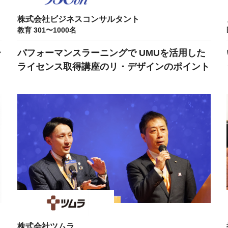
産を活用し、社員か
株式会社ビジネスコンサルタント
答する専属のAIアシ
教育 301〜1000名
ー
パフォーマンスラーニングで UMUを活用した
ジェスチャー課題
ライセンス取得講座のリ・デザインのポイント
レゼンに効果的なジェ
化した実践トレーニン
ols
シナリオに最適化され
のAIネイティブツール
株式会社ツムラ