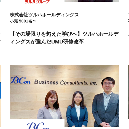
課題を特定。個別フィ
スキルを定着
セキュリティー
株式会社ツルハホールディングス
小売 5001名〜
業トレーニングといっ
ケ
【その場限りを超えた学びへ】ツルハホールデ
ジネスプレゼンに最適
体
ィングスが選んだUMU研修改革
Tスピーチ練習
題
別フィードバックで練習
に高め、スキルアップ
デオ
ル講師の動画をワンクリ
企業研修やマニュアル
を削減