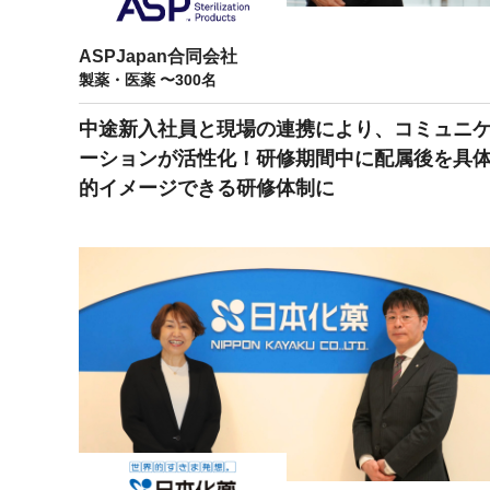
マネジメント
成を支援
ISO認証取得済み。最高水準のセキュリティ体制
ードバックで
ASPJapan合同会社
AI人材育成：次世代トップセー
製薬・医薬 〜300名
uShow
ルス育成
製品紹介や営
営業担当者のAI活用力を高め、成
中途新入社員と現場の連携により、コミュニ
た、重要なビ
約率向上を実現
ーションが活性化！研修期間中に配属後を具
化されたPP
的イメージできる研修体制に
AI人材育成：ビジネスライティ
UMU AI課
ング
AIによる個
AI時代の全ビジネスパーソン必須
の質を飛躍的
のコアスキル。 ドラフト作成を自動
を実現
化し、業務スピードを加速
UMU AIビ
AI人材育成：タイムマネジメント
AIバーチャ
AIでタスクの優先順位を瞬時に判
ックで作成。
断。 時間の管理からエネルギーの
作成の手間
管理へ
uAsk
AI人材育成：プロジェクトマネ