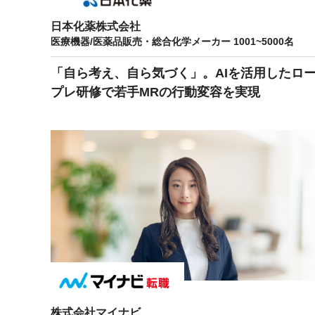
社内の情報資
ジメント
日本化薬株式会社
らの質問に回
AIでステークホルダー分析を行い、
スタント
医療機器/医薬品販売・総合化学メーカー 1001~5000名
戦略を立案。組織を巻き込み、成果
を出す推進力を養う
「自ら考え、自ら気づく」。AIを活用したロ
UMU AI
プレ研修で若手MRの行動変容を実現
スピーチやプ
AI人材育成：HRエンパワーメ
スチャーに特
ント
グ
AIでオペレーション業務から解放。
人と向き合い、組織を変える戦略人
事へ
UMU AI To
あらゆる業務
た、100以上
株式会社マイナビ