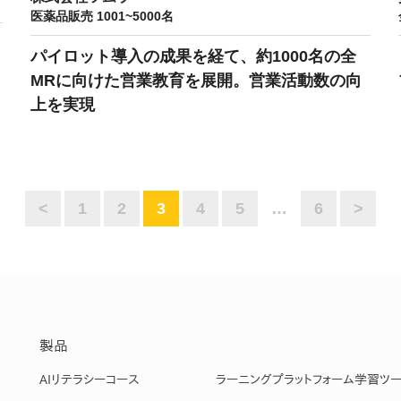
医薬品販売 1001~5000名
パイロット導入の成果を経て、約1000名の全
MRに向けた営業教育を展開。営業活動数の向
上を実現
<
1
2
3
4
5
…
6
>
製品
AIリテラシーコース
ラーニングプラットフォーム
学習ツ