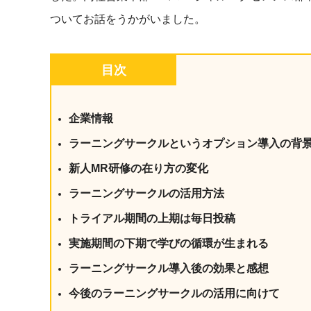
社内の情報資
ジメント
ついてお話をうかがいました。
らの質問に回
AIでステークホルダー分析を行い、
スタント
戦略を立案。組織を巻き込み、成果
を出す推進力を養う
目次
UMU AI
スピーチやプ
AI人材育成：HRエンパワーメ
スチャーに特
ント
企業情報
グ
AIでオペレーション業務から解放。
人と向き合い、組織を変える戦略人
ラーニングサークルというオプション導入の背
事へ
UMU AI To
新人MR研修の在り方の変化
あらゆる業務
た、100以上
ラーニングサークルの活用方法
トライアル期間の上期は毎日投稿
実施期間の下期で学びの循環が生まれる
ラーニングサークル導入後の効果と感想
今後のラーニングサークルの活用に向けて