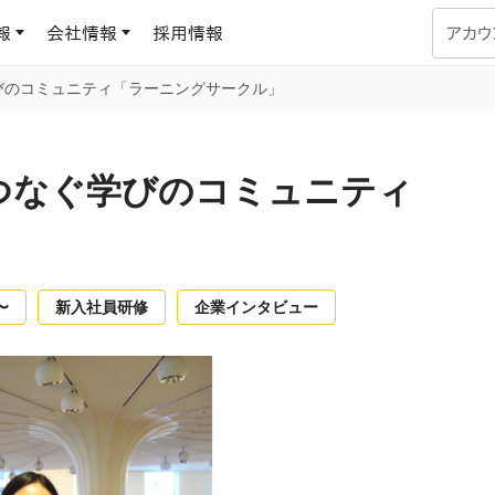
報
会社情報
採用情報
アカウ
びのコミュニティ「ラーニングサークル」
企業学習
UMUコラム
専門家がAIや組織開発を深掘り解説する、実践に役立つ
つなぐ学びのコミュニティ
ラーニングプラットフォーム
す
基づくAIロープレで、
を再現可能な組織成果
データセンター
よくある質問
サービスのご利用方法や料金など、多く寄せられるご質問
ます
〜
新入社員研修
企業インタビュー
OJTの教育と学習
トレーニングによる、効
ターンの習得。マネー
力から、営業担当者
アセスメント
化までを網羅
ト Dojo
ラーニングサークル
対話シミュレーションで