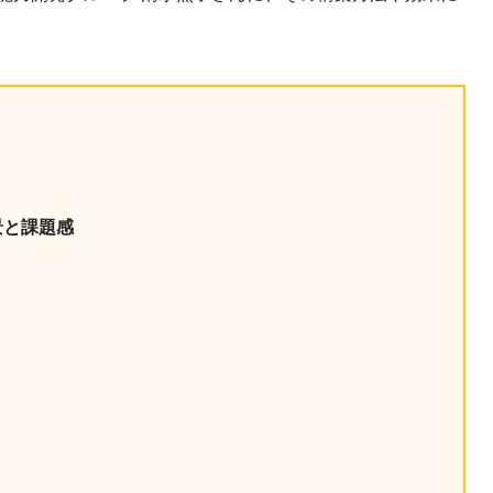
産を活用し、社員か
答する専属のAIアシ
ジェスチャー課題
レゼンに効果的なジェ
化した実践トレーニン
景と課題感
ols
シナリオに最適化され
のAIネイティブツール