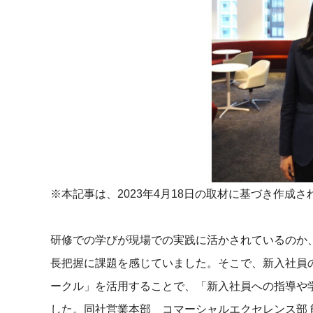
マネジメント
成を支援
ISO認証取得済み。最高水準のセキュリティ体制
ードバックで
AI人材育成：次世代トップセー
uShow
ルス育成
製品紹介や営
営業担当者のAI活用力を高め、成
た、重要なビ
約率向上を実現
化されたPP
AI人材育成：ビジネスライティ
UMU AI課
ング
AIによる個
AI時代の全ビジネスパーソン必須
の質を飛躍的
のコアスキル。 ドラフト作成を自動
を実現
化し、業務スピードを加速
※本記事は、2023年4月18日の取材に基づき作成
UMU AIビ
AI人材育成：タイムマネジメント
研修での学びが現場での実践に活かされているのか
AIバーチャ
AIでタスクの優先順位を瞬時に判
ックで作成。
断。 時間の管理からエネルギーの
長把握に課題を感じていました。そこで、新入社員の
作成の手間
管理へ
ークル」を活用することで、「新入社員への指導や
uAsk
した。同社営業本部 コマーシャルエクセレンス部 
AI人材育成：プロジェクトマネ