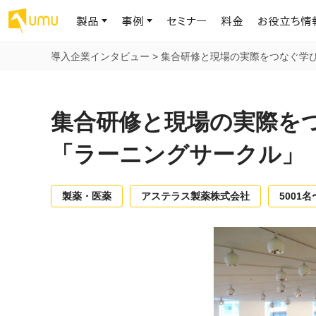
製品
事例
セミナー
料金
お役立ち情
導入企業インタビュー
>
集合研修と現場の実際をつなぐ学
AIリテラシー
UMU AI
導入事例
お役立ち資料
会社概要
AIリテラシーコース
お客様の課題解決のプロセスと成果を、インタビュー記事でご紹介し
AI活用や人材育成に役立つ、課題解決のための資料を無料でご提
世界203カ国・国内28,000社以上の導入実績と基本情報
AIロープレ
集合研修と現場の実際を
ます
供します
大規模言語モデル時代のAIリテラ
学習の科学に
シー養成オンラインコース
現場スキル
「ラーニングサークル」
私たちについて
へ
お客様の声
お知らせ
ミッション・ビジョン、社名に込められた想い
プロンプトリテラシーのミニコ
UMUをご利用中のお客様から寄せられた、リアルなご感想や喜びの
イベントやプレスリリースなど、UMUに関する最新の公式情報をお届
声です
けします
Chatbot
製薬・医薬
アステラス製薬株式会社
5001名
ース
代表メッセージ
AIとの対話
わずか1時間で、初学者から専門家
AI時代に、人間の可能性を拡張する。学びと人的資本の未来
果的な会話パ
まで。AIを使いこなすプロンプトリテ
導入企業一覧
UMUコースマーケット
ジャーの指導
ラシーの習得
2.8万社以上が導入した信頼と実績の一覧を、こちらでご覧いただけ
プロが作成した質の高い研修コースを購入し、即座に自社で導入で
の交渉力強
代表・顧問
ます。
きます
代表と各分野の顧問・アドバイザーをご紹介
AIリテラシー アセスメント
AI マネジメン
企業のAIリテラシーを可視化し、組
AI部下との
織変革を推進する人材の発掘・育
セキュリティ