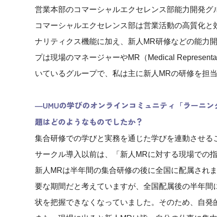
営業本部のコマーシャルエクセレンス部能力開発グ
コマーシャルエクセレンス部は営業活動の高質化と
ナリティクス機能に加え、新人MR研修などの能力
プは現場のマネージャーやMR（Medical Repres
いているグループで、私は主に新人MRの研修を担
―UMUの学びのオンラインコミュニティ「ラーニ
題はどのようなものでしたか？
集合研修での学びと実務を通じた学びを連動させる
サークル導入以前は、「新人MRに対する現場での
新人MRは半年間の集合研修の後に全国に配属され
要な期間だと考えていますが、全国配属後の半年間
状を把握できなくなっていました。そのため、自発