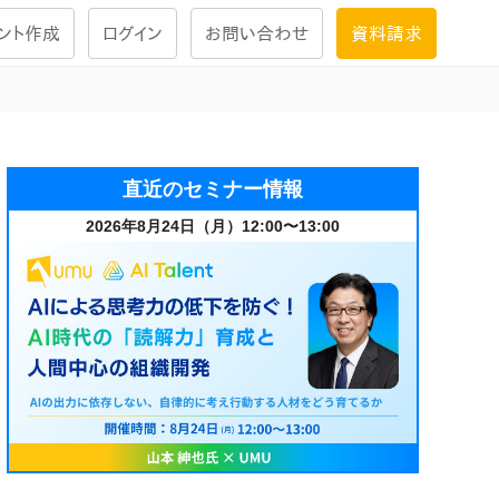
ント作成
ログイン
お問い合わせ
資料請求
学習設計
ナレッジで
学習ツール
直近のセミナー情報
2026年8月24日（月）12:00〜13:00
試験を受ける
にお答えし
大画面インタラクション
学習プログラム