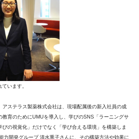
課題を特定。個別フィ
スキルを定着
セキュリティー
業トレーニングといっ
ジネスプレゼンに最適
Tスピーチ練習
題
別フィードバックで練習
に高め、スキルアップ
されています。
デオ
、アステラス製薬株式会社は、現場配属後の新入社員の成
ル講師の動画をワンクリ
企業研修やマニュアル
教育のためにUMUを導入し、学びのSNS「ラーニングサ
を削減
学びの視覚化」だけでなく「学び合える環境」を構築しま
能力開発グループ 清水
熏
子さんに、その構築方法や効果に