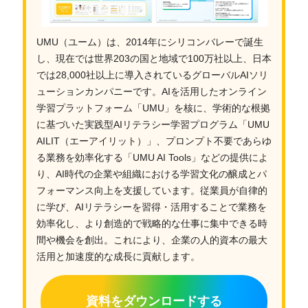
UMU（ユーム）は、2014年にシリコンバレーで誕生
し、現在では世界203の国と地域で100万社以上、日本
では28,000社以上に導入されているグローバルAIソリ
ューションカンパニーです。AIを活用したオンライン
学習プラットフォーム「UMU」を核に、学術的な根拠
に基づいた実践型AIリテラシー学習プログラム「UMU
AILIT（エーアイリット）」、プロンプト不要であらゆ
る業務を効率化する「UMU AI Tools」などの提供によ
り、AI時代の企業や組織における学習文化の醸成とパ
フォーマンス向上を支援しています。従業員が自律的
に学び、AIリテラシーを習得・活用することで業務を
効率化し、より創造的で戦略的な仕事に集中できる時
間や機会を創出。これにより、企業の人的資本の最大
活用と加速度的な成長に貢献します。
資料をダウンロードする