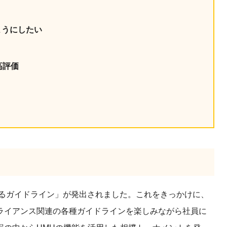
産を活用し、社員か
答する専属のAIアシ
ようにしたい
ジェスチャー課題
高評価
レゼンに効果的なジェ
化した実践トレーニン
ols
シナリオに最適化され
のAIネイティブツール
するガイドライン」が発出されました。これをきっかけに、
ライアンス関連の各種ガイドラインを楽しみながら社員に