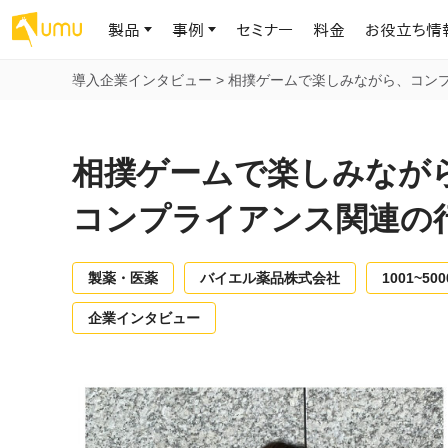
製品
事例
セミナー
料金
お役立ち情
導入企業インタビュー
>
相撲ゲームで楽しみながら、
コン
AIリテラシー
UMU AI
導入事例
お役立ち資料
会社概要
AIリテラシーコース
お客様の課題解決のプロセスと成果を、インタビュー記事でご紹介し
AI活用や人材育成に役立つ、課題解決のための資料を無料でご提
世界203カ国・国内28,000社以上の導入実績と基本情報
AIロープレ
相撲ゲームで楽しみなが
ます
供します
大規模言語モデル時代のAIリテラ
学習の科学に
シー養成オンラインコース
現場スキル
コンプライアンス関連の
私たちについて
へ
お客様の声
お知らせ
ミッション・ビジョン、社名に込められた想い
プロンプトリテラシーのミニコ
UMUをご利用中のお客様から寄せられた、リアルなご感想や喜びの
イベントやプレスリリースなど、UMUに関する最新の公式情報をお届
声です
けします
Chatbot
製薬・医薬
バイエル薬品株式会社
1001~50
ース
代表メッセージ
AIとの対話
わずか1時間で、初学者から専門家
AI時代に、人間の可能性を拡張する。学びと人的資本の未来
企業インタビュー
果的な会話パ
まで。AIを使いこなすプロンプトリテ
導入企業一覧
UMUコースマーケット
ジャーの指導
ラシーの習得
2.8万社以上が導入した信頼と実績の一覧を、こちらでご覧いただけ
プロが作成した質の高い研修コースを購入し、即座に自社で導入で
の交渉力強
代表・顧問
ます。
きます
代表と各分野の顧問・アドバイザーをご紹介
AIリテラシー アセスメント
AI マネジメン
企業のAIリテラシーを可視化し、組
AI部下との
織変革を推進する人材の発掘・育
セキュリティ