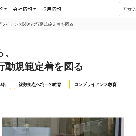
報
会社情報
採用情報
アカウ
プライアンス関連の行動規範定着を図る
企業学習
UMUコラム
専門家がAIや組織開発を深掘り解説する、実践に役立つ
ら、
ラーニングプラットフォーム
す
基づくAIロープレで、
を再現可能な組織成果
行動規範定着を図る
データセンター
よくある質問
サービスのご利用方法や料金など、多く寄せられるご質問
ます
00名
複数拠点へ均一の教育
コンプライアンス教育
OJTの教育と学習
トレーニングによる、効
ターンの習得。マネー
力から、営業担当者
アセスメント
化までを網羅
ト Dojo
ラーニングサークル
対話シミュレーションで