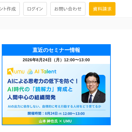
ント作成
ログイン
お問い合わせ
資料請求
学習設計
ナレッジで
学習ツール
直近のセミナー情報
2026年8月24日（月）12:00〜13:00
試験を受ける
にお答えし
大画面インタラクション
学習プログラム