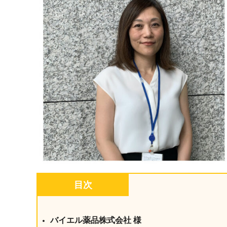
マネジメント
成を支援
ISO認証取得済み。最高水準のセキュリティ体制
ードバックで
AI人材育成：次世代トップセー
uShow
ルス育成
製品紹介や営
営業担当者のAI活用力を高め、成
た、重要なビ
約率向上を実現
化されたPP
AI人材育成：ビジネスライティ
UMU AI課
ング
AIによる個
AI時代の全ビジネスパーソン必須
の質を飛躍的
のコアスキル。 ドラフト作成を自動
を実現
化し、業務スピードを加速
UMU AIビ
AI人材育成：タイムマネジメント
AIバーチャ
AIでタスクの優先順位を瞬時に判
目次
ックで作成。
断。 時間の管理からエネルギーの
作成の手間
管理へ
バイエル薬品株式会社 様
uAsk
AI人材育成：プロジェクトマネ