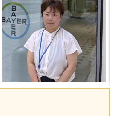
課題を特定。個別フィ
スキルを定着
セキュリティー
業トレーニングといっ
ジネスプレゼンに最適
Tスピーチ練習
題
別フィードバックで練習
に高め、スキルアップ
デオ
ル講師の動画をワンクリ
企業研修やマニュアル
を削減