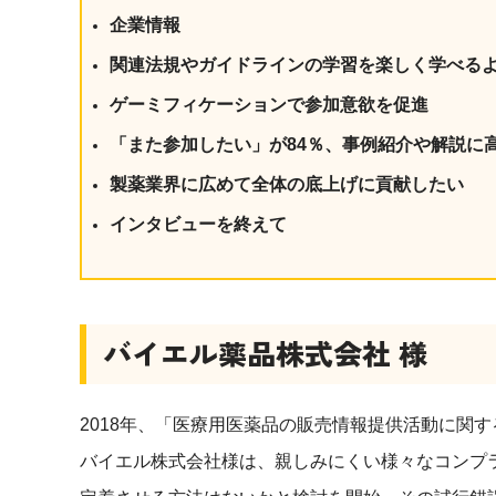
社内の情報資
ジメント
企業情報
らの質問に回
AIでステークホルダー分析を行い、
スタント
関連法規やガイドラインの学習を楽しく学べる
戦略を立案。組織を巻き込み、成果
を出す推進力を養う
ゲーミフィケーションで参加意欲を促進
UMU AI
「また参加したい」が84％、事例紹介や解説に
スピーチやプ
AI人材育成：HRエンパワーメ
スチャーに特
ント
製薬業界に広めて全体の底上げに貢献したい
グ
AIでオペレーション業務から解放。
インタビューを終えて
人と向き合い、組織を変える戦略人
事へ
UMU AI To
あらゆる業務
た、100以上
バイエル薬品株式会社 様
2018年、「医療用医薬品の販売情報提供活動に関
バイエル株式会社様は、親しみにくい様々なコンプ