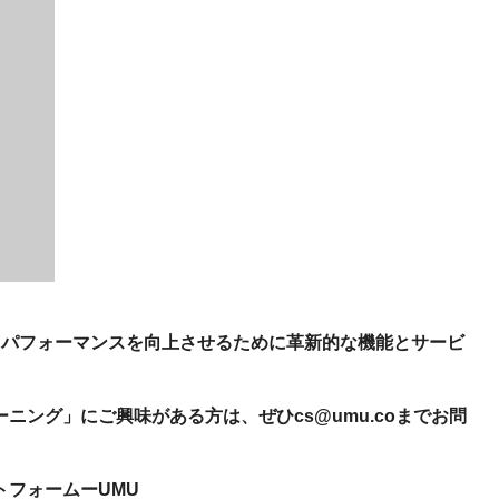
産を活用し、社員か
答する専属のAIアシ
ジェスチャー課題
レゼンに効果的なジェ
化した実践トレーニン
ols
シナリオに最適化され
のAIネイティブツール
、パフォーマンスを向上させるために革新的な機能とサービ
ング」にご興味がある方は、ぜひcs@umu.coまでお問
トフォームーUMU