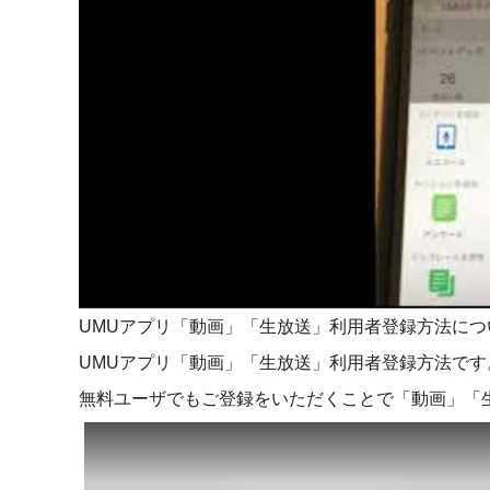
マネジメント
成を支援
ISO認証取得済み。最高水準のセキュリティ体制
ードバックで
AI人材育成：次世代トップセー
uShow
ルス育成
製品紹介や営
営業担当者のAI活用力を高め、成
た、重要なビ
約率向上を実現
化されたPP
AI人材育成：ビジネスライティ
UMU AI課
ング
AIによる個
AI時代の全ビジネスパーソン必須
の質を飛躍的
のコアスキル。 ドラフト作成を自動
を実現
化し、業務スピードを加速
UMUアプリ「動画」「生放送」利用者登録方法に
UMU AIビ
AI人材育成：タイムマネジメント
UMUアプリ「動画」「生放送」利用者登録方法です
AIバーチャ
AIでタスクの優先順位を瞬時に判
無料ユーザでもご登録をいただくことで「動画」「
ックで作成。
断。 時間の管理からエネルギーの
作成の手間
管理へ
uAsk
AI人材育成：プロジェクトマネ