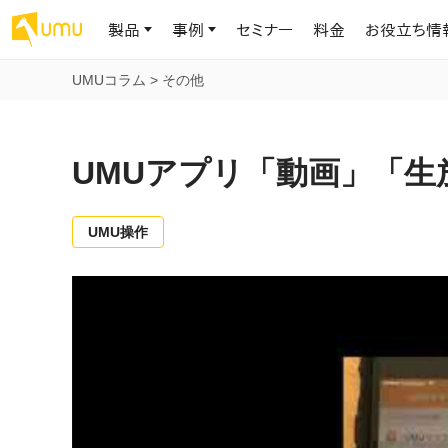
製品
事例
セミナー
料金
お役立ち情
UMUコラム
>
その他
AIリテラシー
UMU AI
導入事例
お役立ち資料
会社概要
AIリテラシーコース
お客様の課題解決のプロセスと成果を、インタビュー記事でご紹介し
AI活用や人材育成に役立つ、課題解決のための資料を無料でご提
世界203カ国・国内28,000社以上の導入実績と基本情報
AIロープレ
UMUアプリ「動画」「生
ます
供します
大規模言語モデル時代のAIリテラ
学習の科学に
シー養成オンラインコース
現場スキル
私たちについて
へ
お客様の声
お知らせ
UMU操作
ミッション・ビジョン、社名に込められた想い
プロンプトリテラシーのミニコ
UMUをご利用中のお客様から寄せられた、リアルなご感想や喜びの
イベントやプレスリリースなど、UMUに関する最新の公式情報をお届
声です
けします
Chatbot
ース
代表メッセージ
AIとの対話
わずか1時間で、初学者から専門家
AI時代に、人間の可能性を拡張する。学びと人的資本の未来
果的な会話パ
まで。AIを使いこなすプロンプトリテ
導入企業一覧
UMUコースマーケット
ジャーの指導
ラシーの習得
2.8万社以上が導入した信頼と実績の一覧を、こちらでご覧いただけ
プロが作成した質の高い研修コースを購入し、即座に自社で導入で
の交渉力強
代表・顧問
ます。
きます
代表と各分野の顧問・アドバイザーをご紹介
AIリテラシー アセスメント
AI マネジメン
企業のAIリテラシーを可視化し、組
AI部下との
織変革を推進する人材の発掘・育
セキュリティ