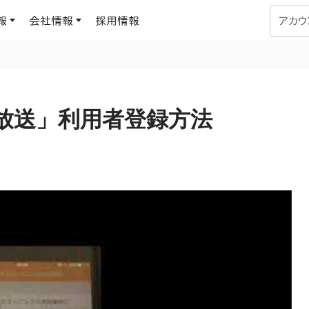
報
会社情報
採用情報
アカウ
企業学習
UMUコラム
専門家がAIや組織開発を深掘り解説する、実践に役立つ
放送」利用者登録方法
ラーニングプラットフォーム
す
基づくAIロープレで、
を再現可能な組織成果
データセンター
よくある質問
サービスのご利用方法や料金など、多く寄せられるご質問
ます
OJTの教育と学習
トレーニングによる、効
ターンの習得。マネー
力から、営業担当者
アセスメント
化までを網羅
ト Dojo
ラーニングサークル
対話シミュレーションで