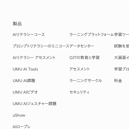
製品
AIリテラシーコース
ラーニングプラットフォーム
学習ツ
プロンプトリテラシーのミニコース
データセンター
試験を
AIリテラシー アセスメント
OJTの教育と学習
大画面イ
UMU AI Tools
アセスメント
学習プロ
UMU AI課題
ラーニングサークル
料金
UMU AIビデオ
セキュリティ
UMU AIジェスチャー課題
uShow
AIロープレ