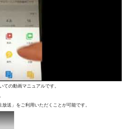
課題を特定。個別フィ
スキルを定着
セキュリティー
業トレーニングといっ
ジネスプレゼンに最適
Tスピーチ練習
題
別フィードバックで練習
に高め、スキルアップ
ついての動画マニュアルです。
デオ
。
ル講師の動画をワンクリ
生放送」をご利用いただくことが可能です。
企業研修やマニュアル
を削減