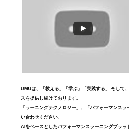
社内の情報資
ジメント
らの質問に回
AIでステークホルダー分析を行い、
スタント
戦略を立案。組織を巻き込み、成果
を出す推進力を養う
UMU AI
スピーチやプ
AI人材育成：HRエンパワーメ
スチャーに特
ント
グ
AIでオペレーション業務から解放。
人と向き合い、組織を変える戦略人
事へ
UMU AI To
あらゆる業務
た、100以上
UMUは、「教える」「学ぶ」「実践する」 そして
スを提供し続けております。
「ラーニングテクノロジー」、「パフォーマンスラーニ
い合わせください。
AIをベースとしたパフォーマンスラーニングプラッ