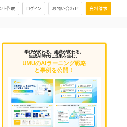
ント作成
ログイン
お問い合わせ
資料請求
学習設計
ナレッジで
学習ツール
学びが変わる。組織が変わる。
生成AI時代に成果を生む、
UMUのAIラーニング戦略
試験を受ける
と事例を公開！
にお答えし
大画面インタラクション
学習プログラム