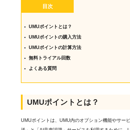
社内の情報資
ジメント
目次
らの質問に回
AIでステークホルダー分析を行い、
スタント
戦略を立案。組織を巻き込み、成果
を出す推進力を養う
UMUポイントとは？
UMU AI
UMUポイントの購入方法
スピーチやプ
AI人材育成：HRエンパワーメ
スチャーに特
ント
UMUポイントの計算方法
グ
AIでオペレーション業務から解放。
無料トライアル回数
人と向き合い、組織を変える戦略人
事へ
UMU AI To
よくある質問
あらゆる業務
た、100以上
UMUポイントとは？
UMUポイントは、UMU内のオプション機能やサー
送」と「AI音声認識」サービスを利用するために、