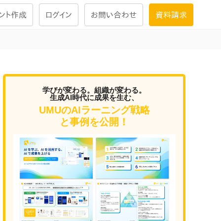
ント作成
ログイン
お問い合わせ
資料請求
学習設計
ナレッジで
学習ツール
学びが変わる。組織が変わる。
生成AI時代に成果を生む、
UMUのAIラーニング戦略
試験を受ける
と事例を公開！
にお答えし
大画面インタラクション
学習プログラム