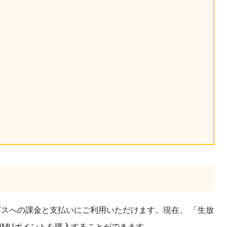
産を活用し、社員か
答する専属のAIアシ
ジェスチャー課題
レゼンに効果的なジェ
化した実践トレーニン
ols
シナリオに最適化され
のAIネイティブツール
ビスへの課金と支払いにご利用いただけます。現在、 「生放
UMUポイントを購入することができます。