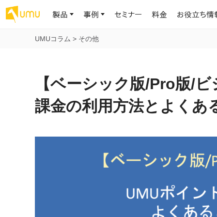
製品
事例
セミナー
料金
お役立ち情
UMUコラム
>
その他
AIリテラシー
UMU AI
導入事例
お役立ち資料
会社概要
AIリテラシーコース
お客様の課題解決のプロセスと成果を、インタビュー記事でご紹介し
AI活用や人材育成に役立つ、課題解決のための資料を無料でご提
世界203カ国・国内28,000社以上の導入実績と基本情報
AIロープレ
【ベーシック版/Pro版/
ます
供します
大規模言語モデル時代のAIリテラ
学習の科学に
シー養成オンラインコース
現場スキル
課金の利用方法とよくあ
私たちについて
へ
お客様の声
お知らせ
ミッション・ビジョン、社名に込められた想い
プロンプトリテラシーのミニコ
UMUをご利用中のお客様から寄せられた、リアルなご感想や喜びの
イベントやプレスリリースなど、UMUに関する最新の公式情報をお届
声です
けします
Chatbot
ース
代表メッセージ
AIとの対話
わずか1時間で、初学者から専門家
AI時代に、人間の可能性を拡張する。学びと人的資本の未来
果的な会話パ
まで。AIを使いこなすプロンプトリテ
導入企業一覧
UMUコースマーケット
ジャーの指導
ラシーの習得
2.8万社以上が導入した信頼と実績の一覧を、こちらでご覧いただけ
プロが作成した質の高い研修コースを購入し、即座に自社で導入で
の交渉力強
代表・顧問
ます。
きます
代表と各分野の顧問・アドバイザーをご紹介
AIリテラシー アセスメント
AI マネジメン
企業のAIリテラシーを可視化し、組
AI部下との
織変革を推進する人材の発掘・育
セキュリティ