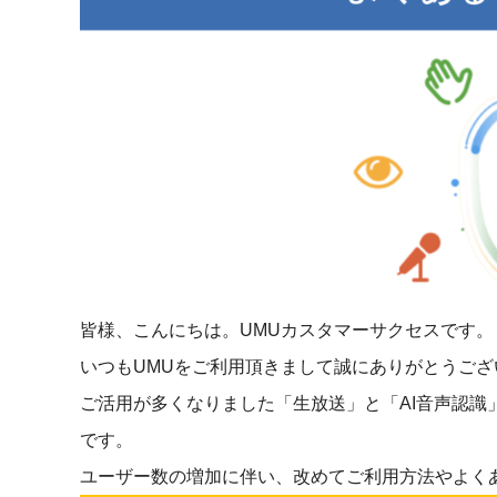
マネジメント
成を支援
ISO認証取得済み。最高水準のセキュリティ体制
ードバックで
AI人材育成：次世代トップセー
uShow
ルス育成
製品紹介や営
営業担当者のAI活用力を高め、成
た、重要なビ
約率向上を実現
化されたPP
AI人材育成：ビジネスライティ
UMU AI課
ング
AIによる個
AI時代の全ビジネスパーソン必須
の質を飛躍的
のコアスキル。 ドラフト作成を自動
を実現
化し、業務スピードを加速
皆様、こんにちは。UMUカスタマーサクセスです。
UMU AIビ
AI人材育成：タイムマネジメント
いつもUMUをご利用頂きまして誠にありがとうござ
AIバーチャ
AIでタスクの優先順位を瞬時に判
ご活用が多くなりました「生放送」と「AI音声認識
ックで作成。
断。 時間の管理からエネルギーの
作成の手間
管理へ
です。
ユーザー数の増加に伴い、改めてご利用方法やよく
uAsk
AI人材育成：プロジェクトマネ