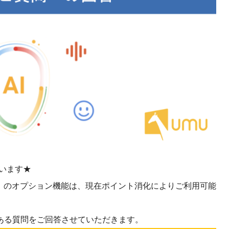
課題を特定。個別フィ
スキルを定着
セキュリティー
業トレーニングといっ
ジネスプレゼンに最適
Tスピーチ練習
題
別フィードバックで練習
に高め、スキルアップ
デオ
います★
ル講師の動画をワンクリ
」のオプション機能は、現在ポイント消化によりご利用可能
企業研修やマニュアル
を削減
ある質問をご回答させていただきます。