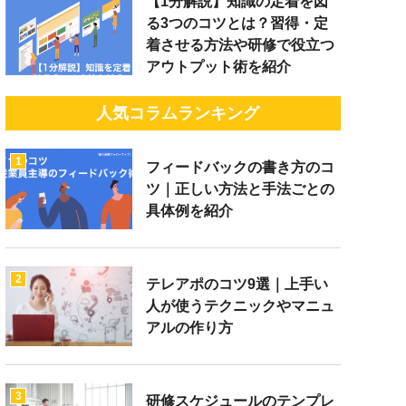
【1分解説】知識の定着を図
る3つのコツとは？習得・定
着させる方法や研修で役立つ
アウトプット術を紹介
人気コラムランキング
1
フィードバックの書き方のコ
ツ｜正しい方法と手法ごとの
具体例を紹介
2
テレアポのコツ9選｜上手い
人が使うテクニックやマニュ
アルの作り方
3
研修スケジュールのテンプレ