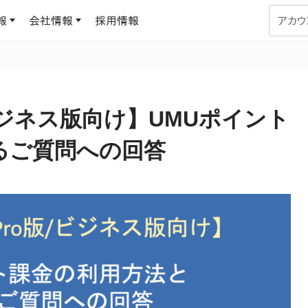
報
会社情報
採用情報
アカウ
企業学習
UMUコラム
専門家がAIや組織開発を深掘り解説する、実践に役立つ
ビジネス版向け】UMUポイント
ラーニングプラットフォーム
す
基づくAIロープレで、
を再現可能な組織成果
るご質問への回答
データセンター
よくある質問
サービスのご利用方法や料金など、多く寄せられるご質問
ます
OJTの教育と学習
トレーニングによる、効
ターンの習得。マネー
力から、営業担当者
アセスメント
化までを網羅
ト Dojo
ラーニングサークル
対話シミュレーションで