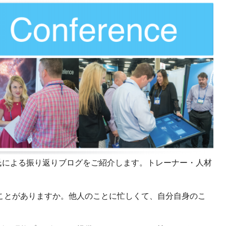
課題を特定。個別フィ
スキルを定着
セキュリティー
業トレーニングといっ
ジネスプレゼンに最適
Tスピーチ練習
題
別フィードバックで練習
に高め、スキルアップ
デオ
olman氏による振り返りブログをご紹介します。トレーナー・人材
ル講師の動画をワンクリ
。
企業研修やマニュアル
を削減
ことがありますか。他人のことに忙しくて、自分自身のこ