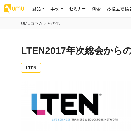
製品
事例
セミナー
料金
お役立ち情
UMUコラム
>
その他
AIリテラシー
UMU AI
導入事例
お役立ち資料
会社概要
AIリテラシーコース
お客様の課題解決のプロセスと成果を、インタビュー記事でご紹介し
AI活用や人材育成に役立つ、課題解決のための資料を無料でご提
世界203カ国・国内28,000社以上の導入実績と基本情報
AIロープレ
LTEN2017年次総会か
ます
供します
大規模言語モデル時代のAIリテラ
学習の科学に
シー養成オンラインコース
現場スキル
私たちについて
へ
お客様の声
お知らせ
LTEN
ミッション・ビジョン、社名に込められた想い
プロンプトリテラシーのミニコ
UMUをご利用中のお客様から寄せられた、リアルなご感想や喜びの
イベントやプレスリリースなど、UMUに関する最新の公式情報をお届
声です
けします
Chatbot
ース
代表メッセージ
AIとの対話
わずか1時間で、初学者から専門家
AI時代に、人間の可能性を拡張する。学びと人的資本の未来
果的な会話パ
まで。AIを使いこなすプロンプトリテ
導入企業一覧
UMUコースマーケット
ジャーの指導
ラシーの習得
2.8万社以上が導入した信頼と実績の一覧を、こちらでご覧いただけ
プロが作成した質の高い研修コースを購入し、即座に自社で導入で
の交渉力強
代表・顧問
ます。
きます
代表と各分野の顧問・アドバイザーをご紹介
AIリテラシー アセスメント
AI マネジメン
企業のAIリテラシーを可視化し、組
AI部下との
織変革を推進する人材の発掘・育
セキュリティ