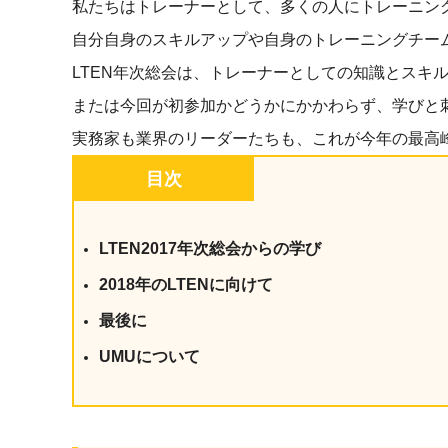
私たちはトレーナーとして、多くの人にトレーニン
社内の情報資
ジメント
らの質問に回
自分自身のスキルアップや自身のトレーニングチー
AIでステークホルダー分析を行い、
スタント
戦略を立案。組織を巻き込み、成果
LTEN年次総会は、トレーナーとしての知識とスキ
を出す推進力を養う
または今回が初参加かどうかにかかわらず、学びと
UMU AI
スピーチやプ
AI人材育成：HRエンパワーメ
実務家も業界のリーダーたちも、これが今年の最高
スチャーに特
ント
グ
目次
AIでオペレーション業務から解放。
人と向き合い、組織を変える戦略人
事へ
UMU AI To
LTEN2017年次総会からの学び
あらゆる業務
た、100以上
2018年のLTENに向けて
最後に
UMUについて