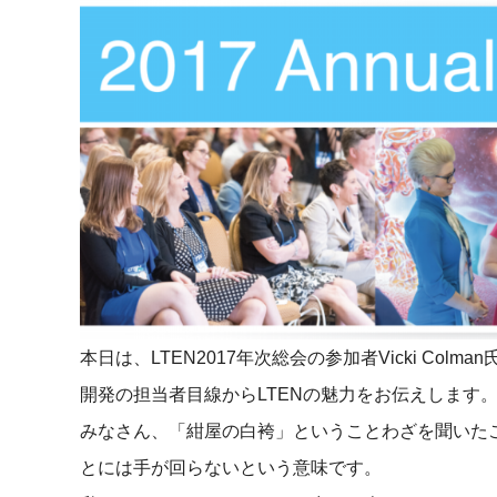
マネジメント
成を支援
ISO認証取得済み。最高水準のセキュリティ体制
ードバックで
AI人材育成：次世代トップセー
uShow
ルス育成
製品紹介や営
営業担当者のAI活用力を高め、成
た、重要なビ
約率向上を実現
化されたPP
AI人材育成：ビジネスライティ
UMU AI課
ング
AIによる個
AI時代の全ビジネスパーソン必須
の質を飛躍的
のコアスキル。 ドラフト作成を自動
を実現
化し、業務スピードを加速
UMU AIビ
本日は、LTEN2017年次総会の参加者Vicki C
AI人材育成：タイムマネジメント
AIバーチャ
AIでタスクの優先順位を瞬時に判
開発の担当者目線からLTENの魅力をお伝えします
ックで作成。
断。 時間の管理からエネルギーの
作成の手間
みなさん、「紺屋の白袴」ということわざを聞いた
管理へ
とには手が回らないという意味です。
uAsk
AI人材育成：プロジェクトマネ