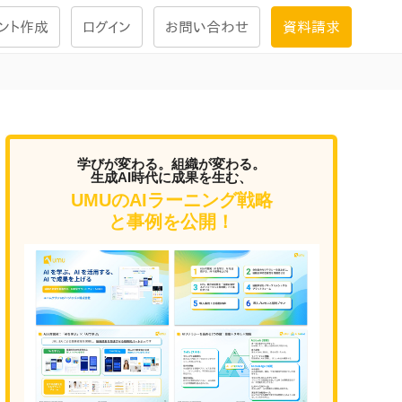
ント作成
ログイン
お問い合わせ
資料請求
学習設計
ナレッジで
学習ツール
学びが変わる。組織が変わる。
生成AI時代に成果を生む、
UMUのAIラーニング戦略
試験を受ける
と事例を公開！
にお答えし
大画面インタラクション
学習プログラム