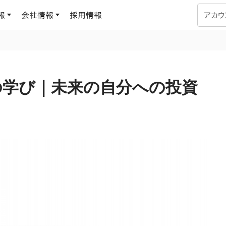
報
会社情報
採用情報
アカウ
企業学習
UMUコラム
専門家がAIや組織開発を深掘り解説する、実践に役立つ
らの学び｜未来の自分への投資
ラーニングプラットフォーム
す
基づくAIロープレで、
を再現可能な組織成果
データセンター
よくある質問
サービスのご利用方法や料金など、多く寄せられるご質問
ます
OJTの教育と学習
トレーニングによる、効
ターンの習得。マネー
力から、営業担当者
アセスメント
化までを網羅
ト Dojo
ラーニングサークル
対話シミュレーションで