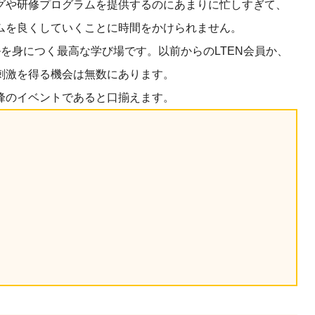
グや研修プログラムを提供するのにあまりに忙しすぎて、
産を活用し、社員か
答する専属のAIアシ
ムを良くしていくことに時間をかけられません。
ルを身につく最高な学び場です。以前からのLTEN会員か、
刺激を得る機会は無数にあります。
ジェスチャー課題
レゼンに効果的なジェ
峰のイベントであると口揃えます。
化した実践トレーニン
ols
シナリオに最適化され
のAIネイティブツール