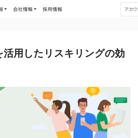
報
会社情報
採用情報
アカウ
企業学習
UMUコラム
専門家がAIや組織開発を深掘り解説する、実践に役立つ
を活用したリスキリングの効
ラーニングプラットフォーム
す
基づくAIロープレで、
を再現可能な組織成果
データセンター
よくある質問
サービスのご利用方法や料金など、多く寄せられるご質問
ます
OJTの教育と学習
トレーニングによる、効
ターンの習得。マネー
力から、営業担当者
アセスメント
化までを網羅
ト Dojo
ラーニングサークル
対話シミュレーションで