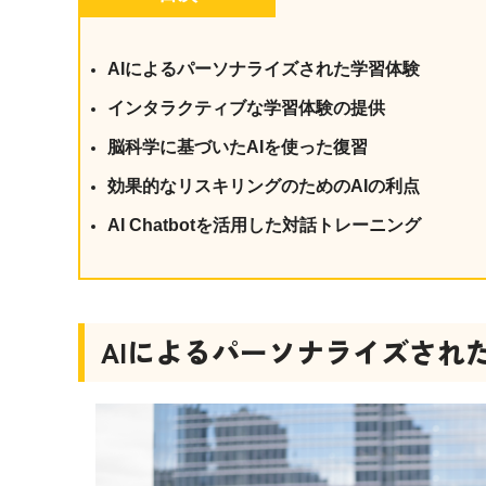
社内の情報資
ジメント
らの質問に回
AIでステークホルダー分析を行い、
スタント
AIによるパーソナライズされた学習体験
戦略を立案。組織を巻き込み、成果
を出す推進力を養う
インタラクティブな学習体験の提供
UMU AI
脳科学に基づいたAIを使った復習
スピーチやプ
AI人材育成：HRエンパワーメ
スチャーに特
ント
効果的なリスキリングのためのAIの利点
グ
AIでオペレーション業務から解放。
人と向き合い、組織を変える戦略人
AI Chatbotを活用した対話トレーニング
事へ
UMU AI To
あらゆる業務
た、100以上
AIによるパーソナライズされ