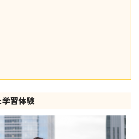
産を活用し、社員か
答する専属のAIアシ
ジェスチャー課題
レゼンに効果的なジェ
化した実践トレーニン
ols
シナリオに最適化され
のAIネイティブツール
た学習体験