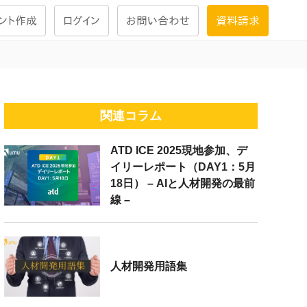
ント作成
ログイン
お問い合わせ
資料請求
学習設計
ナレッジで
学習ツール
関連コラム
ATD ICE 2025現地参加、デ
試験を受ける
イリーレポート（DAY1：5月
にお答えし
18日） – AIと人材開発の最前
線 –
大画面インタラクション
学習プログラム
人材開発用語集