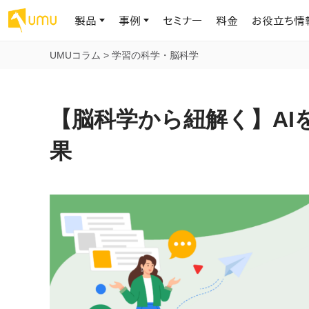
製品
事例
セミナー
料金
お役立ち情
UMUコラム
>
学習の科学・脳科学
AIリテラシー
UMU AI
導入事例
お役立ち資料
会社概要
AIリテラシーコース
お客様の課題解決のプロセスと成果を、インタビュー記事でご紹介し
AI活用や人材育成に役立つ、課題解決のための資料を無料でご提
世界203カ国・国内28,000社以上の導入実績と基本情報
AIロープレ
【脳科学から紐解く】AI
ます
供します
大規模言語モデル時代のAIリテラ
学習の科学に
シー養成オンラインコース
現場スキル
果
私たちについて
へ
お客様の声
お知らせ
ミッション・ビジョン、社名に込められた想い
プロンプトリテラシーのミニコ
UMUをご利用中のお客様から寄せられた、リアルなご感想や喜びの
イベントやプレスリリースなど、UMUに関する最新の公式情報をお届
声です
けします
Chatbot
ース
代表メッセージ
AIとの対話
わずか1時間で、初学者から専門家
AI時代に、人間の可能性を拡張する。学びと人的資本の未来
果的な会話パ
まで。AIを使いこなすプロンプトリテ
導入企業一覧
UMUコースマーケット
ジャーの指導
ラシーの習得
2.8万社以上が導入した信頼と実績の一覧を、こちらでご覧いただけ
プロが作成した質の高い研修コースを購入し、即座に自社で導入で
の交渉力強
代表・顧問
ます。
きます
代表と各分野の顧問・アドバイザーをご紹介
AIリテラシー アセスメント
AI マネジメン
企業のAIリテラシーを可視化し、組
AI部下との
織変革を推進する人材の発掘・育
セキュリティ