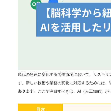
マネジメント
成を支援
ISO認証取得済み。最高水準のセキュリティ体制
ードバックで
AI人材育成：次世代トップセー
uShow
ルス育成
製品紹介や営
営業担当者のAI活用力を高め、成
た、重要なビ
約率向上を実現
化されたPP
AI人材育成：ビジネスライティ
UMU AI課
ング
AIによる個
AI時代の全ビジネスパーソン必須
の質を飛躍的
のコアスキル。 ドラフト作成を自動
を実現
化し、業務スピードを加速
現代の急速に変化する労働市場において、リスキリ
UMU AIビ
AI人材育成：タイムマネジメント
す。新しい技術や業務の変化に対応するためには、
AIバーチャ
AIでタスクの優先順位を瞬時に判
あります。
ックで作成。
ここで注目すべきは、AI（人工知能）
断。 時間の管理からエネルギーの
作成の手間
管理へ
uAsk
目次
AI人材育成：プロジェクトマネ