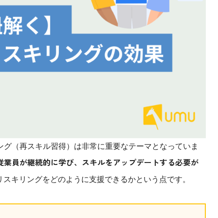
課題を特定。個別フィ
スキルを定着
セキュリティー
業トレーニングといっ
ジネスプレゼンに最適
Tスピーチ練習
題
別フィードバックで練習
に高め、スキルアップ
ング（再スキル習得）は非常に重要なテーマとなっていま
デオ
従業員が継続的に学び、スキルをアップデートする必要が
ル講師の動画をワンクリ
企業研修やマニュアル
がリスキリングをどのように支援できるかという点です。
を削減