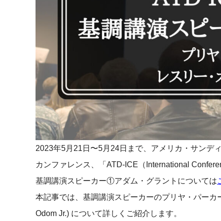
マネジメント
成を支援
ISO認証取得済み。最高水準のセキュリティ体制
ードバックで
AI人材育成：次世代トップセー
uShow
ルス育成
製品紹介や営
営業担当者のAI活用力を高め、成
た、重要なビ
約率向上を実現
化されたPP
AI人材育成：ビジネスライティ
UMU AI課
ング
AIによる個
AI時代の全ビジネスパーソン必須
の質を飛躍的
のコアスキル。 ドラフト作成を自動
を実現
化し、業務スピードを加速
2023年5月21日〜5月24日まで、アメリカ・サ
UMU AIビ
AI人材育成：タイムマネジメント
カンファレンス、「ATD-ICE（International Conferen
AIバーチャ
AIでタスクの優先順位を瞬時に判
基調講演スピーカー①アダム・グラントについては
ックで作成。
断。 時間の管理からエネルギーの
作成の手間
管理へ
本記事では、基調講演スピーカーのプリヤ・パーカー（Pri
Odom Jr.) について詳しくご紹介します。
uAsk
AI人材育成：プロジェクトマネ