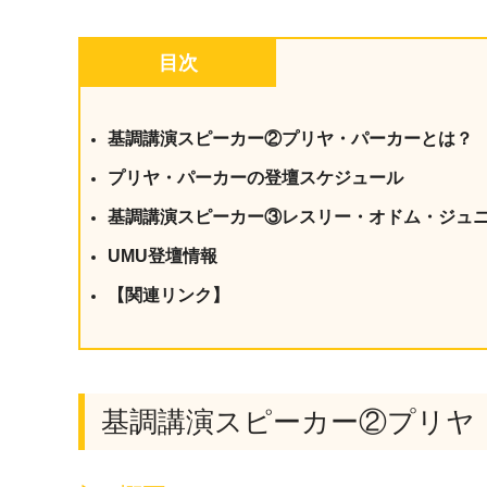
社内の情報資
ジメント
らの質問に回
AIでステークホルダー分析を行い、
目次
スタント
戦略を立案。組織を巻き込み、成果
を出す推進力を養う
UMU AI
基調講演スピーカー②プリヤ・パーカーとは？
スピーチやプ
AI人材育成：HRエンパワーメ
スチャーに特
ント
プリヤ・パーカーの登壇スケジュール
グ
AIでオペレーション業務から解放。
基調講演スピーカー③レスリー・オドム・ジュ
人と向き合い、組織を変える戦略人
事へ
UMU AI To
UMU登壇情報
あらゆる業務
【関連リンク】
た、100以上
基調講演スピーカー②プリヤ