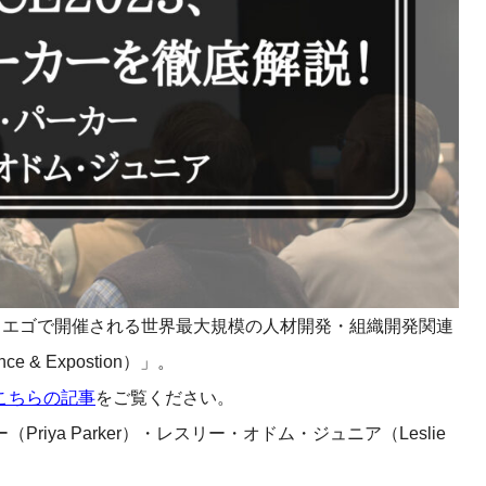
課題を特定。個別フィ
スキルを定着
セキュリティー
業トレーニングといっ
ジネスプレゼンに最適
Tスピーチ練習
題
別フィードバックで練習
に高め、スキルアップ
ンディエゴで開催される世界最大規模の人材開発・組織開発関連
デオ
ce & Expostion）」。
ル講師の動画をワンクリ
こちらの記事
をご覧ください。
企業研修やマニュアル
を削減
ya Parker）・レスリー・オドム・ジュニア（Leslie