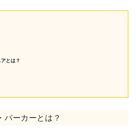
産を活用し、社員か
答する専属のAIアシ
ジェスチャー課題
レゼンに効果的なジェ
化した実践トレーニン
ニアとは？
ols
シナリオに最適化され
のAIネイティブツール
・パーカーとは？