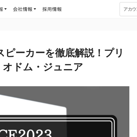
報
会社情報
採用情報
アカウ
企業学習
UMUコラム
専門家がAIや組織開発を深掘り解説する、実践に役立つ
調講演スピーカーを徹底解説！プリ
ラーニングプラットフォーム
す
基づくAIロープレで、
を再現可能な組織成果
ー・オドム・ジュニア
データセンター
よくある質問
サービスのご利用方法や料金など、多く寄せられるご質問
ます
OJTの教育と学習
トレーニングによる、効
ターンの習得。マネー
力から、営業担当者
アセスメント
化までを網羅
ト Dojo
ラーニングサークル
対話シミュレーションで