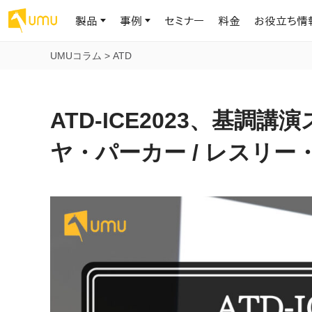
製品
事例
セミナー
料金
お役立ち情
UMUコラム
>
ATD
AIリテラシー
UMU AI
導入事例
お役立ち資料
会社概要
AIリテラシーコース
お客様の課題解決のプロセスと成果を、インタビュー記事でご紹介し
AI活用や人材育成に役立つ、課題解決のための資料を無料でご提
世界203カ国・国内28,000社以上の導入実績と基本情報
AIロープレ
ATD-ICE2023、基
ます
供します
大規模言語モデル時代のAIリテラ
学習の科学に
シー養成オンラインコース
現場スキル
ヤ・パーカー / レスリ
私たちについて
へ
お客様の声
お知らせ
ミッション・ビジョン、社名に込められた想い
プロンプトリテラシーのミニコ
UMUをご利用中のお客様から寄せられた、リアルなご感想や喜びの
イベントやプレスリリースなど、UMUに関する最新の公式情報をお届
声です
けします
Chatbot
ース
代表メッセージ
AIとの対話
わずか1時間で、初学者から専門家
AI時代に、人間の可能性を拡張する。学びと人的資本の未来
果的な会話パ
まで。AIを使いこなすプロンプトリテ
導入企業一覧
UMUコースマーケット
ジャーの指導
ラシーの習得
2.8万社以上が導入した信頼と実績の一覧を、こちらでご覧いただけ
プロが作成した質の高い研修コースを購入し、即座に自社で導入で
の交渉力強
代表・顧問
ます。
きます
代表と各分野の顧問・アドバイザーをご紹介
AIリテラシー アセスメント
AI マネジメン
企業のAIリテラシーを可視化し、組
AI部下との
織変革を推進する人材の発掘・育
セキュリティ