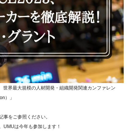
課題を特定。個別フィ
スキルを定着
セキュリティー
業トレーニングといっ
ジネスプレゼンに最適
Tスピーチ練習
題
別フィードバックで練習
に高め、スキルアップ
集う、世界最大規模の人材開発・組織開発関連カンファレン
デオ
tion）」
ル講師の動画をワンクリ
企業研修やマニュアル
を削減
らの記事をご参照ください。
エゴ。UMUは今年も参加します！