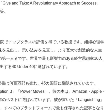
ake: A Revolutionary Approach to Success」
d」等。
学院でトップクラスの評価を得ている教授です。組織心理学
味を見出し、思い込みを見直し、より寛大で創造的な人生
の第一人者です。世界で最も影響力のある経営思想家10人
する40 Under 40に選ばれています。
5冊の著書は何百万部も売れ、45カ国語に翻訳されています。
」「Option B」「Power Moves」。彼の本は、Amazon・Apple・
によって、その年のベストに選ばれています。彼が書いた「Languishing」
sの記事で、すべてのプラットフォームで最も保存された記事となり