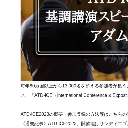
マネジメント
成を支援
ISO認証取得済み。最高水準のセキュリティ体制
ードバックで
AI人材育成：次世代トップセー
uShow
ルス育成
製品紹介や営
営業担当者のAI活用力を高め、成
た、重要なビ
約率向上を実現
化されたPP
AI人材育成：ビジネスライティ
UMU AI課
ング
AIによる個
AI時代の全ビジネスパーソン必須
の質を飛躍的
のコアスキル。 ドラフト作成を自動
を実現
化し、業務スピードを加速
毎年80カ国以上から13,000名を超える参加者が
UMU AIビ
AI人材育成：タイムマネジメント
ス、「ATD-ICE（International Conference & Expos
AIバーチャ
AIでタスクの優先順位を瞬時に判
ックで作成。
断。 時間の管理からエネルギーの
作成の手間
管理へ
ATD-ICE2023の概要・参加登録の方法等はこち
《過去記事》ATD-ICE2023、開催地はサンディ
uAsk
AI人材育成：プロジェクトマネ