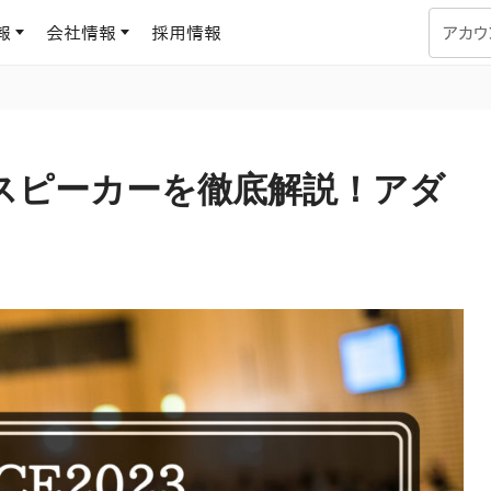
報
会社情報
採用情報
アカウ
企業学習
UMUコラム
専門家がAIや組織開発を深掘り解説する、実践に役立つ
調講演スピーカーを徹底解説！アダ
ラーニングプラットフォーム
す
基づくAIロープレで、
を再現可能な組織成果
データセンター
よくある質問
サービスのご利用方法や料金など、多く寄せられるご質問
ます
OJTの教育と学習
トレーニングによる、効
ターンの習得。マネー
力から、営業担当者
アセスメント
化までを網羅
ト Dojo
ラーニングサークル
対話シミュレーションで