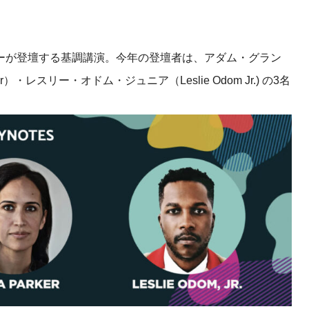
産を活用し、社員か
答する専属のAIアシ
ーが登壇する基調講演。今年の登壇者は、アダム・グラン
ジェスチャー課題
er）・レスリー・オドム・ジュニア（Leslie Odom Jr.) の3名
レゼンに効果的なジェ
化した実践トレーニン
ols
シナリオに最適化され
のAIネイティブツール