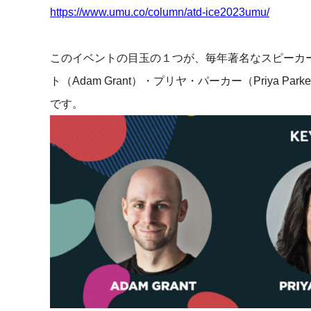
https://www.umu.co/column/atd-ice2023umu/
社内の情報資
ジメント
らの質問に回
AIでステークホルダー分析を行い、
スタント
戦略を立案。組織を巻き込み、成果
このイベントの目玉の１つが、毎年著名なスピーカ
を出す推進力を養う
UMU AI
ト（Adam Grant）・プリヤ・パーカー（Priya Park
スピーチやプ
AI人材育成：HRエンパワーメ
です。
スチャーに特
ント
グ
AIでオペレーション業務から解放。
人と向き合い、組織を変える戦略人
事へ
UMU AI To
あらゆる業務
た、100以上