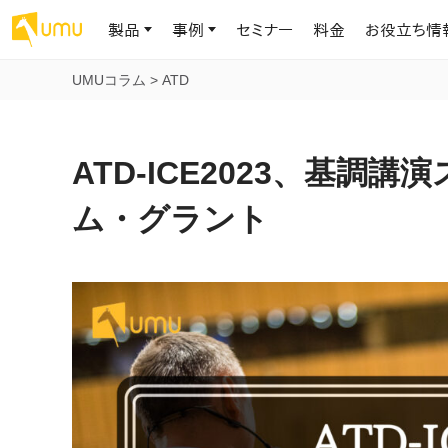
製品
事例
セミナー
料金
お役立ち情
UMUコラム
>
ATD
AIリテラシー
UMU AI
導入事例
お役立ち資料
会社概要
AIリテラシーコース
お客様の課題解決のプロセスと成果を、インタビュー記事でご紹介し
AI活用や人材育成に役立つ、課題解決のための資料を無料でご提
世界203カ国・国内28,000社以上の導入実績と基本情報
AIロープレ
ATD-ICE2023、基
ます
供します
大規模言語モデル時代のAIリテラ
学習の科学に
シー養成オンラインコース
現場スキル
ム・グラント
私たちについて
へ
お客様の声
お知らせ
ミッション・ビジョン、社名に込められた想い
プロンプトリテラシーのミニコ
UMUをご利用中のお客様から寄せられた、リアルなご感想や喜びの
イベントやプレスリリースなど、UMUに関する最新の公式情報をお届
声です
けします
Chatbot
ース
代表メッセージ
AIとの対話
わずか1時間で、初学者から専門家
AI時代に、人間の可能性を拡張する。学びと人的資本の未来
果的な会話パ
まで。AIを使いこなすプロンプトリテ
導入企業一覧
UMUコースマーケット
ジャーの指導
ラシーの習得
2.8万社以上が導入した信頼と実績の一覧を、こちらでご覧いただけ
プロが作成した質の高い研修コースを購入し、即座に自社で導入で
の交渉力強
代表・顧問
ます。
きます
代表と各分野の顧問・アドバイザーをご紹介
AIリテラシー アセスメント
AI マネジメン
企業のAIリテラシーを可視化し、組
AI部下との
織変革を推進する人材の発掘・育
セキュリティ