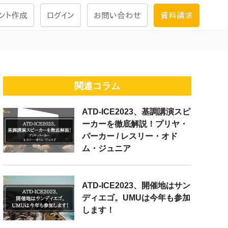
ント作成
ログイン
お問い合わせ
資料請求
学習設計
ナレッジで
学習ツール
関連コラム
ATD-ICE2023、基調講演スピ
試験を受ける
ーカーを徹底解説！プリヤ・
にお答えし
パーカー / レスリー・オド
ム・ジュニア
大画面インタラクション
学習プログラム
ATD-ICE2023、開催地はサン
ディエゴ。UMUは今年も参加
します！