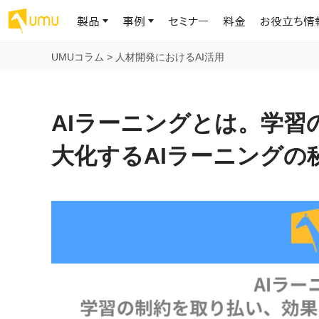
製品
事例
セミナー
料金
お役立ち情
UMUコラム
>
人材開発におけるAI活用
AIリテラシー
UMU AI
導入事例
お役立ち資料
会社概要
AIリテラシーコース
お客様の課題解決のプロセスと成果を、インタビュー記事でご紹介し
AI活用や人材育成に役立つ、課題解決のための資料を無料でご提
世界203カ国・国内28,000社以上の導入実績と基本情報
AIロープレ
AIラーニングとは。学習
ます
供します
大規模言語モデル時代のAIリテラ
学習の科学に
シー養成オンラインコース
現場スキル
大化するAIラーニングの
私たちについて
へ
お客様の声
お知らせ
ミッション・ビジョン、社名に込められた想い
プロンプトリテラシーのミニコ
UMUをご利用中のお客様から寄せられた、リアルなご感想や喜びの
イベントやプレスリリースなど、UMUに関する最新の公式情報をお届
声です
けします
Chatbot
ース
代表メッセージ
AIとの対話
わずか1時間で、初学者から専門家
AI時代に、人間の可能性を拡張する。学びと人的資本の未来
果的な会話パ
まで。AIを使いこなすプロンプトリテ
導入企業一覧
UMUコースマーケット
ジャーの指導
ラシーの習得
2.8万社以上が導入した信頼と実績の一覧を、こちらでご覧いただけ
プロが作成した質の高い研修コースを購入し、即座に自社で導入で
の交渉力強
代表・顧問
ます。
きます
代表と各分野の顧問・アドバイザーをご紹介
AIリテラシー アセスメント
AI マネジメン
企業のAIリテラシーを可視化し、組
AI部下との
織変革を推進する人材の発掘・育
セキュリティ