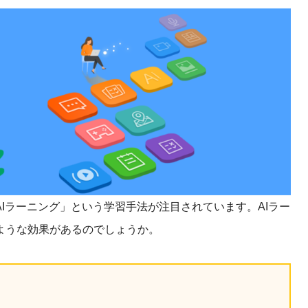
課題を特定。個別フィ
スキルを定着
セキュリティー
業トレーニングといっ
ジネスプレゼンに最適
Tスピーチ練習
題
別フィードバックで練習
に高め、スキルアップ
Iラーニング」という学習手法が注目されています。AIラー
デオ
ような効果があるのでしょうか。
ル講師の動画をワンクリ
企業研修やマニュアル
を削減