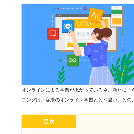
マネジメント
成を支援
ISO認証取得済み。最高水準のセキュリティ体制
ードバックで
AI人材育成：次世代トップセー
uShow
ルス育成
製品紹介や営
営業担当者のAI活用力を高め、成
た、重要なビ
約率向上を実現
化されたPP
AI人材育成：ビジネスライティ
UMU AI課
ング
AIによる個
AI時代の全ビジネスパーソン必須
の質を飛躍的
のコアスキル。 ドラフト作成を自動
を実現
化し、業務スピードを加速
オンラインによる学習が拡がっている今、新たに「A
UMU AIビ
AI人材育成：タイムマネジメント
ニングは、従来のオンライン学習とどう違い、どの
AIバーチャ
AIでタスクの優先順位を瞬時に判
ックで作成。
断。 時間の管理からエネルギーの
作成の手間
管理へ
目次
uAsk
AI人材育成：プロジェクトマネ