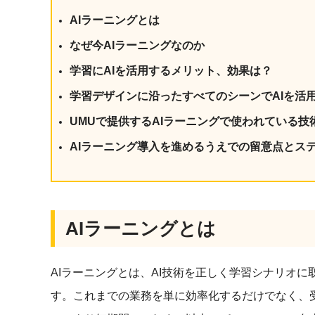
社内の情報資
ジメント
AIラーニングとは
らの質問に回
AIでステークホルダー分析を行い、
スタント
なぜ今AIラーニングなのか
戦略を立案。組織を巻き込み、成果
を出す推進力を養う
学習にAIを活用するメリット、効果は？
UMU AI
スピーチやプ
学習デザインに沿ったすべてのシーンでAIを活
AI人材育成：HRエンパワーメ
スチャーに特
ント
UMUで提供するAIラーニングで使われている技
グ
AIでオペレーション業務から解放。
人と向き合い、組織を変える戦略人
AIラーニング導入を進めるうえでの留意点とス
事へ
UMU AI To
あらゆる業務
た、100以上
AIラーニングとは
AIラーニングとは、AI技術を正しく学習シナリオ
す。これまでの業務を単に効率化するだけでなく、