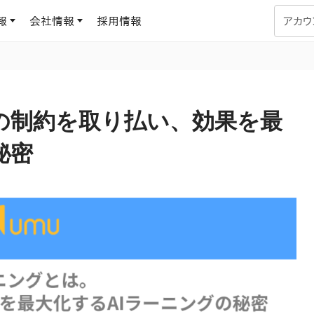
報
会社情報
採用情報
アカウ
企業学習
UMUコラム
専門家がAIや組織開発を深掘り解説する、実践に役立つ
の制約を取り払い、効果を最
ラーニングプラットフォーム
す
基づくAIロープレで、
を再現可能な組織成果
秘密
データセンター
よくある質問
サービスのご利用方法や料金など、多く寄せられるご質問
ます
OJTの教育と学習
トレーニングによる、効
ターンの習得。マネー
力から、営業担当者
アセスメント
化までを網羅
ト Dojo
ラーニングサークル
対話シミュレーションで