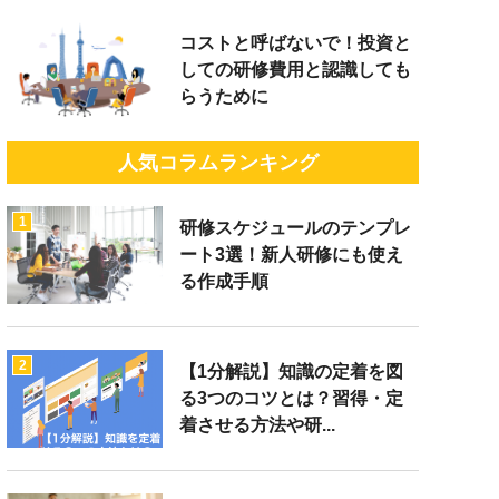
コストと呼ばないで！投資と
しての研修費用と認識しても
らうために
人気コラムランキング
1
研修スケジュールのテンプレ
ート3選！新人研修にも使え
る作成手順
2
【1分解説】知識の定着を図
る3つのコツとは？習得・定
着させる方法や研...