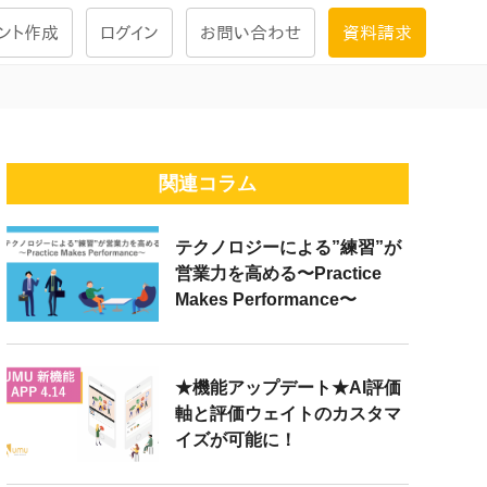
ント作成
ログイン
お問い合わせ
資料請求
学習設計
ナレッジで
学習ツール
関連コラム
テクノロジーによる”練習”が
試験を受ける
営業力を高める〜Practice
にお答えし
Makes Performance〜
大画面インタラクション
学習プログラム
★機能アップデート★AI評価
軸と評価ウェイトのカスタマ
イズが可能に！