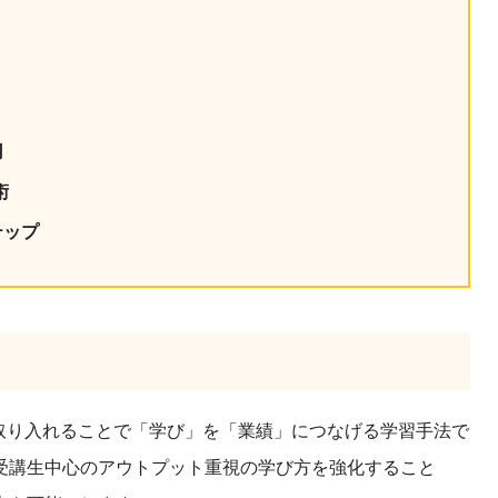
産を活用し、社員か
答する専属のAIアシ
ジェスチャー課題
レゼンに効果的なジェ
用
化した実践トレーニン
術
テップ
ols
シナリオに最適化され
のAIネイティブツール
に取り入れることで「学び」を「業績」につなげる学習手法で
受講生中心のアウトプット重視の学び方を強化すること