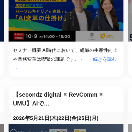
課題を特定。個別フィ
スキルを定着
セキュリティー
業トレーニングといっ
ジネスプレゼンに最適
Tスピーチ練習
セミナー概要 AI時代において、組織の生産性向上
や業務変革は喫緊の課題です。・・・
続きを読む
題
別フィードバックで練習
→
に高め、スキルアップ
【secondz digital × RevComm ×
デオ
ル講師の動画をワンクリ
UMU】AIで...
企業研修やマニュアル
を削減
2026年5月21日(木)22日(金)25日(月)