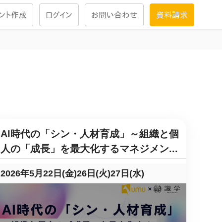
ント作成
ログイン
お問い合わせ
資料請求
学習設計
ナレッジで
学習ツール
試験を受ける
にお答えし
AI時代の「シン・人材育成」～組織と個
大画面インタラクション
人の「成長」を最大化するマネジメン...
2026年5月22日(金)26日(火)27日(水)
学習プログラム