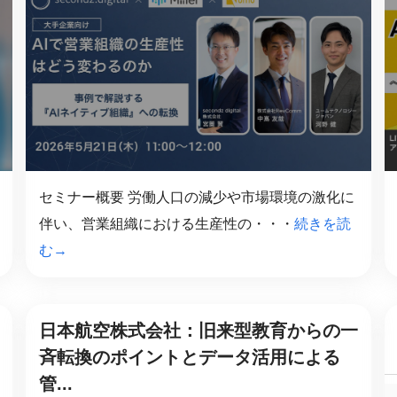
産を活用し、社員か
答する専属のAIアシ
ジェスチャー課題
レゼンに効果的なジェ
化した実践トレーニン
セミナー概要 労働人口の減少や市場環境の激化に
ols
伴い、営業組織における生産性の・・・
続きを読
シナリオに最適化され
のAIネイティブツール
む→
日本航空株式会社：旧来型教育からの一
斉転換のポイントとデータ活用による
管...