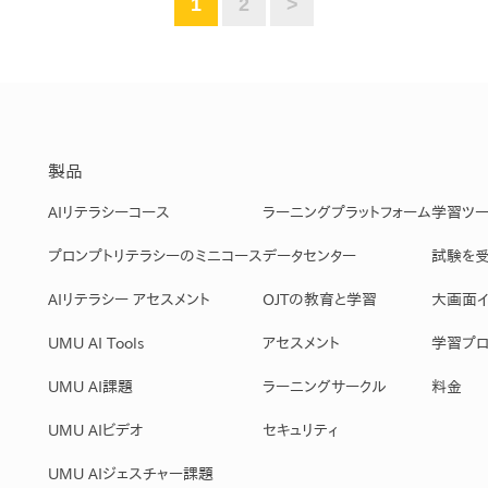
1
2
>
製品
AIリテラシーコース
ラーニングプラットフォーム
学習ツ
プロンプトリテラシーのミニコース
データセンター
試験を
AIリテラシー アセスメント
OJTの教育と学習
大画面イ
UMU AI Tools
アセスメント
学習プロ
UMU AI課題
ラーニングサークル
料金
UMU AIビデオ
セキュリティ
UMU AIジェスチャー課題