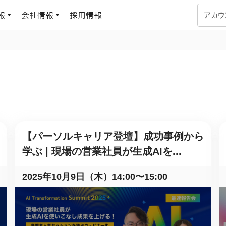
報
会社情報
採用情報
アカウ
企業学習
UMUコラム
専門家がAIや組織開発を深掘り解説する、実践に役立つ
ラーニングプラットフォーム
す
基づくAIロープレで、
を再現可能な組織成果
データセンター
よくある質問
サービスのご利用方法や料金など、多く寄せられるご質問
【パーソルキャリア登壇】成功事例から
ます
OJTの教育と学習
学ぶ | 現場の営業社員が生成AIを...
トレーニングによる、効
ターンの習得。マネー
力から、営業担当者
2025年10月9日（木）14:00〜15:00
アセスメント
化までを網羅
ト Dojo
ラーニングサークル
対話シミュレーションで