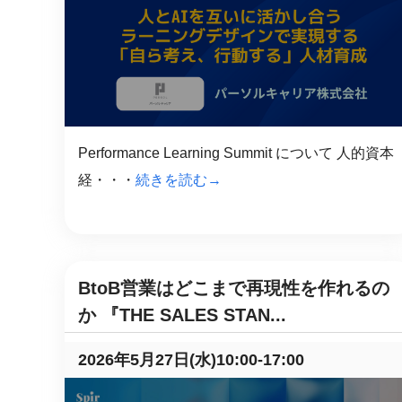
マネジメント
成を支援
ISO認証取得済み。最高水準のセキュリティ体制
ードバックで
AI人材育成：次世代トップセー
uShow
ルス育成
製品紹介や営
営業担当者のAI活用力を高め、成
た、重要なビ
約率向上を実現
化されたPP
Performance Learning Summit について 人的資本
AI人材育成：ビジネスライティ
経・・・
続きを読む→
UMU AI課
ング
AIによる個
AI時代の全ビジネスパーソン必須
の質を飛躍的
のコアスキル。 ドラフト作成を自動
を実現
化し、業務スピードを加速
BtoB営業はどこまで再現性を作れるの
UMU AIビ
AI人材育成：タイムマネジメント
AIバーチャ
か 『THE SALES STAN...
AIでタスクの優先順位を瞬時に判
ックで作成。
断。 時間の管理からエネルギーの
作成の手間
管理へ
2026年5月27日(水)10:00-17:00
uAsk
AI人材育成：プロジェクトマネ