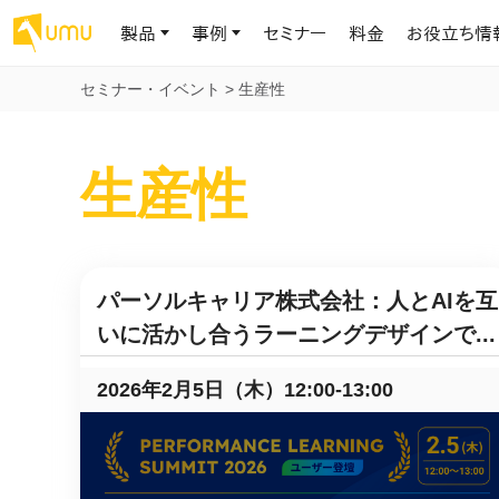
製品
事例
セミナー
料金
お役立ち情
セミナー・イベント
>
生産性
AIリテラシー
UMU AI
導入事例
お役立ち資料
会社概要
生産性
AIリテラシーコース
お客様の課題解決のプロセスと成果を、インタビュー記事でご紹介し
AI活用や人材育成に役立つ、課題解決のための資料を無料でご提
世界203カ国・国内28,000社以上の導入実績と基本情報
AIロープレ
ます
供します
大規模言語モデル時代のAIリテラ
学習の科学に
シー養成オンラインコース
現場スキル
私たちについて
へ
お客様の声
お知らせ
ミッション・ビジョン、社名に込められた想い
プロンプトリテラシーのミニコ
UMUをご利用中のお客様から寄せられた、リアルなご感想や喜びの
イベントやプレスリリースなど、UMUに関する最新の公式情報をお届
パーソルキャリア株式会社：人とAIを互
声です
けします
Chatbot
ース
代表メッセージ
いに活かし合うラーニングデザインで...
AIとの対話
わずか1時間で、初学者から専門家
AI時代に、人間の可能性を拡張する。学びと人的資本の未来
果的な会話パ
まで。AIを使いこなすプロンプトリテ
導入企業一覧
UMUコースマーケット
ジャーの指導
ラシーの習得
2026年2月5日（木）12:00-13:00
2.8万社以上が導入した信頼と実績の一覧を、こちらでご覧いただけ
プロが作成した質の高い研修コースを購入し、即座に自社で導入で
の交渉力強
代表・顧問
ます。
きます
代表と各分野の顧問・アドバイザーをご紹介
AIリテラシー アセスメント
AI マネジメン
企業のAIリテラシーを可視化し、組
AI部下との
織変革を推進する人材の発掘・育
セキュリティ