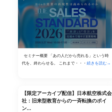
社内の情報資
ジメント
らの質問に回
AIでステークホルダー分析を行い、
スタント
戦略を立案。組織を巻き込み、成果
を出す推進力を養う
UMU AI
スピーチやプ
AI人材育成：HRエンパワーメ
スチャーに特
ント
グ
AIでオペレーション業務から解放。
人と向き合い、組織を変える戦略人
セミナー概要 「あの人だから売れる」という時
事へ
UMU AI To
代を、終わらせる。 これまで・・・
続きを読む→
あらゆる業務
た、100以上
【限定アーカイブ配信】日本航空株式会
社：旧来型教育からの一斉転換のポイ
ン...